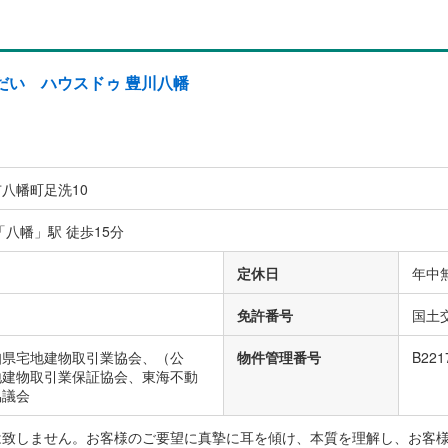
だい ハウスドゥ 豊川八幡
八幡町足洗10
「八幡」駅 徒歩15分
定休日
年中
免許番号
国土交
知県宅地建物取引業協会、（公
物件管理番号
B221
地建物取引業保証協会、東海不動
協議会
は致しません。お客様のご要望に真摯に耳を傾け、本質を理解し、お客