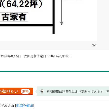
1
/1
026年8月5日 次回更新予定日：2026年8月18日
が知りたい
無料
初期費用は諸条件により変わってきます。
字宮ノ西 [
地図を確認
]