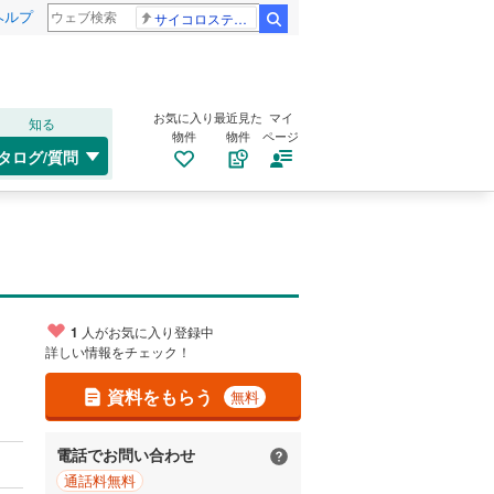
ヘルプ
サイコロステーキ先輩
検索
お気に入り
最近見た
マイ
知る
物件
物件
ページ
タログ/質問
1
人がお気に入り登録中
詳しい情報をチェック！
資料をもらう
無料
電話でお問い合わせ
通話料無料