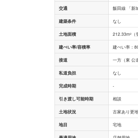
交通
飯田線 「新
建築条件
なし
土地面積
212.33m
（
2
建ぺい率/容積率
建ぺい率：80
接道
一方（東 公道
私道負担
なし
完成時期
-
引き渡し可能時期
相談
土地状況
古家あり更
地目
宅地
最適用途
店舗用地