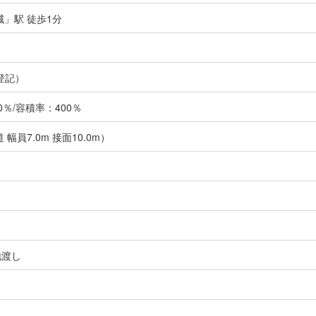
城」駅 徒歩1分
登記）
％/容積率：400％
 幅員7.0m 接面10.0m）
地渡し