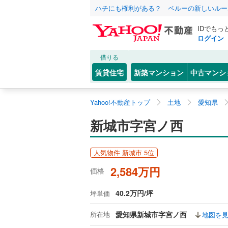
ハチにも権利がある？ ペルーの新しいルー
IDでもっ
ログイン
借りる
賃貸住宅
新築マンション
中古マンシ
Yahoo!不動産トップ
土地
愛知県
新城市字宮ノ西
人気物件 新城市 5位
2,584万円
価格
40.2万円/坪
坪単価
所在地
愛知県新城市字宮ノ西
地図を