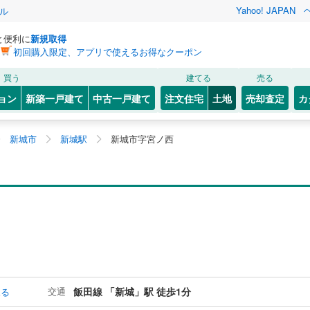
Yahoo! JAPAN
ル
と便利に
新規取得
初回購入限定、アプリで使えるお得なクーポン
買う
建てる
売る
ョン
新築一戸建て
中古一戸建て
注文住宅
土地
売却査定
カ
新城市
新城駅
新城市字宮ノ西
交通
飯田線 「新城」駅 徒歩1分
見る