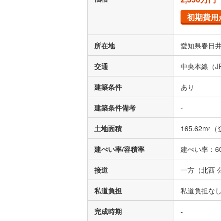
初期費用
所在地
愛知県春日井
交通
中央本線（J
建築条件
あり
建築条件備考
-
土地面積
165.62m
（
2
建ぺい率/容積率
建ぺい率：60
接道
一方（北西 公
私道負担
私道負担な
完成時期
-