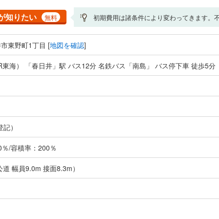
が知りたい
無料
初期費用は諸条件により変わってきます。
市東野町1丁目 [
地図を確認
]
R東海） 「春日井」駅 バス12分 名鉄バス「南島」 バス停下車 徒歩5分
登記）
％/容積率：200％
道 幅員9.0m 接面8.3m）
し