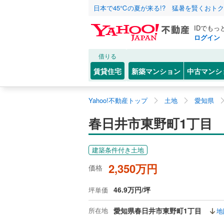
日本で45℃の夏が来る!? 猛暑を賢くおト
IDでもっ
ログイン
借りる
賃貸住宅
新築マンション
中古マンシ
Yahoo!不動産トップ
土地
愛知県
春日井市東野町1丁目
建築条件付き土地
2,350万円
価格
46.9万円/坪
坪単価
所在地
愛知県春日井市東野町1丁目
地