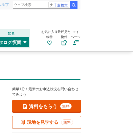
ヘルプ
千葉雄大
検索
お気に入り
最近見た
マイ
知る
物件
物件
ページ
タログ/質問
簡単1分！最新のお申込状況を問い合わせ
てみよう
資料をもらう
無料
現地を見学する
無料