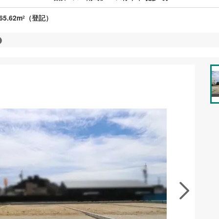
65.62m
（登記）
2
資料をもらう
無料
地を見学する
無料
徴の似た物件を見る