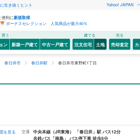
Yahoo! JAPAN
クに生き抜くヒント
と便利に
新規取得
ボーナスセレクション 人気商品が最大40％
買う
建てる
売る
ョン
新築一戸建て
中古一戸建て
注文住宅
土地
売却査定
カ
春日井市
春日井駅
春日井市東野町1丁目
交通
中央本線（JR東海） 「春日井」駅 バス12分
図を見る
名鉄バス「南島」 バス停下車 徒歩5分