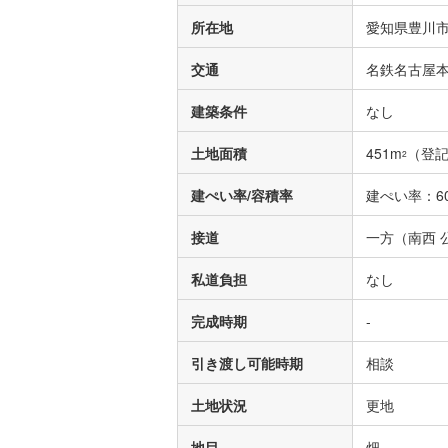
所在地
愛知県豊川市
交通
名鉄名古屋本
建築条件
なし
土地面積
451m
（登
2
建ぺい率/容積率
建ぺい率：60
接道
一方（南西 公
私道負担
なし
完成時期
-
引き渡し可能時期
相談
土地状況
更地
地目
畑