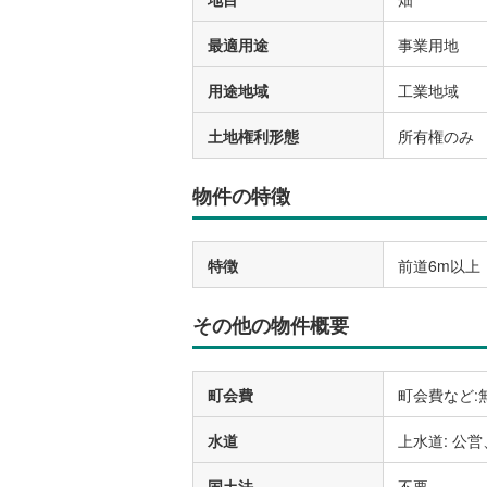
最適用途
事業用地
用途地域
工業地域
土地権利形態
所有権のみ
物件の特徴
特徴
前道6m以上
その他の物件概要
町会費
町会費など:
水道
上水道: 公営
国土法
不要