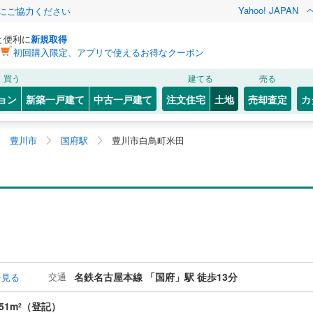
Yahoo! JAPAN
金にご協力ください
と便利に
新規取得
初回購入限定、アプリで使えるお得なクーポン
買う
建てる
売る
ョン
新築一戸建て
中古一戸建て
注文住宅
土地
売却査定
カ
豊川市
国府駅
豊川市白鳥町米田
交通
名鉄名古屋本線 「国府」駅 徒歩13分
を見る
51m
（登記）
2