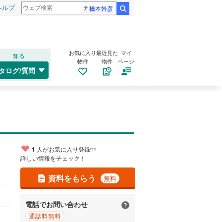
ヘルプ
橋本幹彦
検索
お気に入り
最近見た
マイ
知る
物件
物件
ページ
タログ/質問
1
人がお気に入り登録中
詳しい情報をチェック！
資料をもらう
無料
電話でお問い合わせ
通話料無料