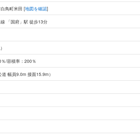
白鳥町米田 [
地図を確認
]
線 「国府」駅 徒歩13分
記）
％/容積率：200％
道 幅員9.0m 接面15.9m）