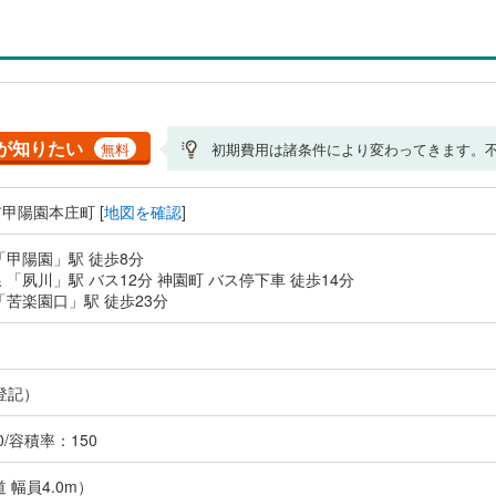
が知りたい
無料
初期費用は諸条件により変わってきます。
甲陽園本庄町 [
地図を確認
]
「甲陽園」駅 徒歩8分
 「夙川」駅 バス12分 神園町 バス停下車 徒歩14分
「苦楽園口」駅 徒歩23分
登記）
/容積率：150
 幅員4.0m）