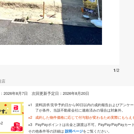
お気に入りに追加する
1
/2
前店
2026年8月7日 次回更新予定日：2026年8月20日
資料請求/見学予約日から90日以内の成約報告およびアンケー
了が条件。当該不動産会社に連絡済みの場合は対象外。
成約した物件価格に応じて付与額が変わるため実際にもらえ
※2
PayPayポイントは出金と譲渡は不可。PayPay/PayPay
その他条件等の詳細は
説明ページ
をご覧ください。