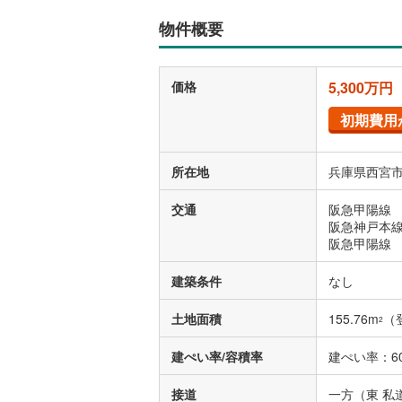
物件概要
価格
5,300万円
初期費用
所在地
兵庫県西宮市
交通
阪急甲陽線 
阪急神戸本線
阪急甲陽線 
建築条件
なし
土地面積
155.76m
（
2
建ぺい率/容積率
建ぺい率：60
接道
一方（東 私道