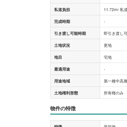
私道負担
11.72m
私道
2
完成時期
-
引き渡し可能時期
即引き渡し
土地状況
更地
地目
宅地
最適用途
-
用途地域
第一種中高
土地権利形態
所有権のみ
物件の特徴
特徴
平坦地