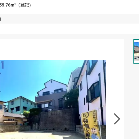
55.76m
（登記）
2
資料をもらう
無料
地を見学する
無料
徴の似た物件を見る