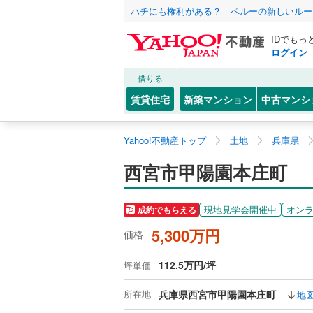
ハチにも権利がある？ ペルーの新しいルー
IDでもっ
ログイン
借りる
賃貸住宅
新築マンション
中古マンシ
Yahoo!不動産トップ
土地
兵庫県
西宮市甲陽園本庄町
現地見学会開催中
オン
成約でもらえる
5,300万円
価格
112.5万円/坪
坪単価
所在地
兵庫県西宮市甲陽園本庄町
地