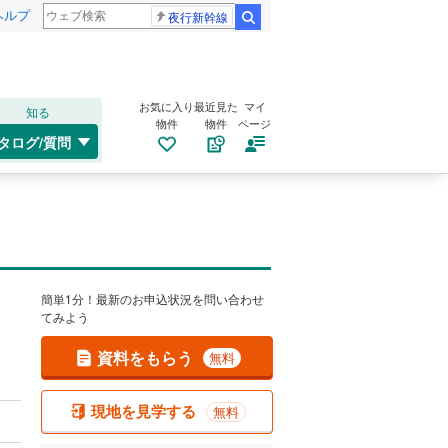
ヘルプ
夜行新幹線
検索
お気に入り
最近見た
マイ
知る
物件
物件
ページ
タログ/質問
簡単1分！最新のお申込状況を問い合わせ
てみよう
資料をもらう
無料
現地を見学する
無料