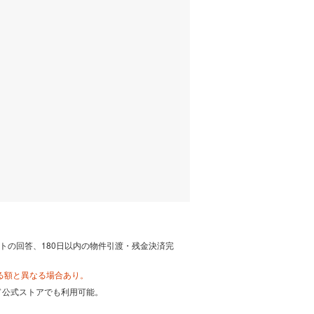
トの回答、180日以内の物件引渡・残金決済完
る額と異なる場合あり。
カード公式ストアでも利用可能。