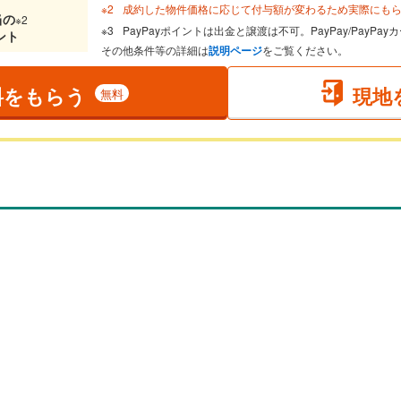
成約した物件価格に応じて付与額が変わるため実際にも
当
の
※2
PayPayポイントは出金と譲渡は不可。PayPay/PayP
ント
その他条件等の詳細は
説明ページ
をご覧ください。
料をもらう
現地
無料