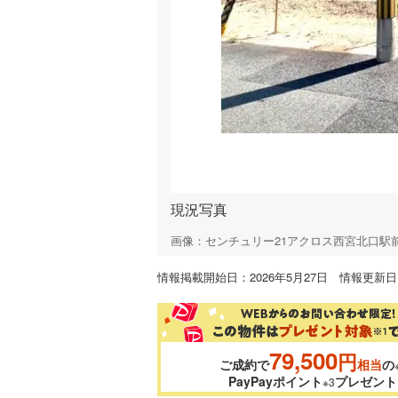
現況写真
画像：センチュリー21アクロス西宮北口駅
情報掲載開始日：2026年5月27日 情報更新日：
79,500
円
ご成約で
相当
の
PayPayポイント
プレゼント
※3