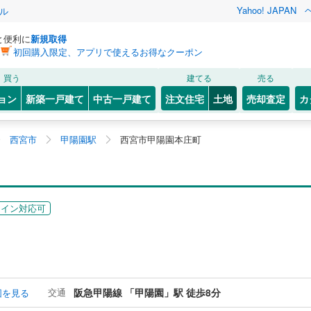
Yahoo! JAPAN
ル
と便利に
新規取得
初回購入限定、アプリで使えるお得なクーポン
買う
建てる
売る
ョン
新築一戸建て
中古一戸建て
注文住宅
土地
売却査定
カ
西宮市
甲陽園駅
西宮市甲陽園本庄町
ライン対応可
交通
阪急甲陽線 「甲陽園」駅 徒歩8分
図を見る