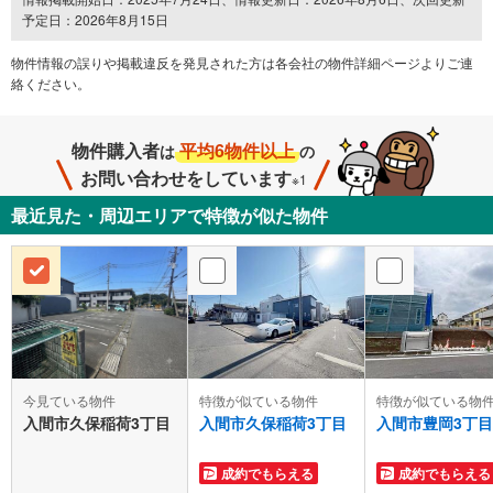
予定日：2026年8月15日
物件情報の誤りや掲載違反を発⾒された方は各会社の物件詳細ページよりご連
絡ください。
物件購入者
平均6物件以上
は
の
お問い合わせをしています
※1
最近見た・周辺エリアで特徴が似た物件
今見ている物件
特徴が似ている物件
特徴が似ている物
入間市久保稲荷3丁目
入間市久保稲荷3丁目
入間市豊岡3丁目
成約でもらえる
成約でもらえる