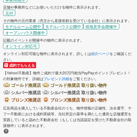
店舗や事務所などにお使いいただける物件に表示されます。
元付
その物件の元付業者（売主から直接依頼を受けている会社）に表示されます。
モデルルーム公開中
モデルハウス公開中
現地見学会開催中
オープンハウス開催中
記載のイベントが開催中の物件に表示されます。
オンライン対応可
オンライン対応可能な物件に表示されます。詳しくは
紹介ページ
をご確認くだ
さい。
成約でもらえる
【Yahoo!不動産】物件ご成約で最大20万円相当PayPayポイントプレゼント！
の対象物件です。詳細は
プレゼント詳細
をご覧ください。
ゴールド推奨店
ゴールド推奨店 取り扱い物件
シルバー推奨店
シルバー推奨店 取り扱い物件
ブロンズ推奨店
ブロンズ推奨店 取り扱い物件
広告商品を購入している不動産会社のうち、物件情報の正確性、法令遵守、ヤ
フー不動産における成約実績等、当社所定の基準を満たした優良な店舗運営を
実践していると認めた不動産会社（もしくは当該認定を受けた不動産会社の取
扱物件）に表示されます。