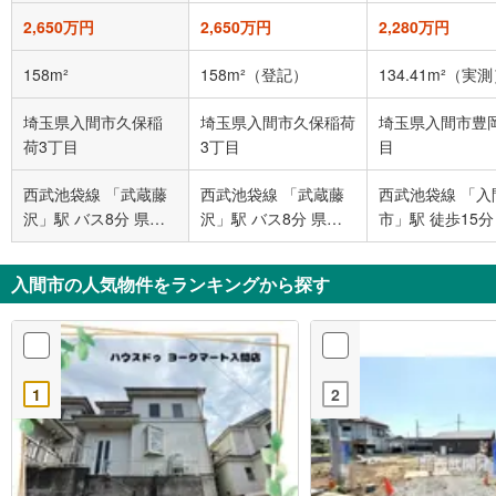
2,650万円
2,650万円
2,280万円
158m²
158m²（登記）
134.41m²（実
埼玉県入間市久保稲
埼玉県入間市久保稲荷
埼玉県入間市豊
荷3丁目
3丁目
目
西武池袋線 「武蔵藤
西武池袋線 「武蔵藤
西武池袋線 「入
沢」駅 バス8分 県営
沢」駅 バス8分 県営
市」駅 徒歩15分
住宅入口 バス停下車
住宅入口 バス停下車
徒歩6分
徒歩6分
入間市の人気物件をランキングから探す
1
2