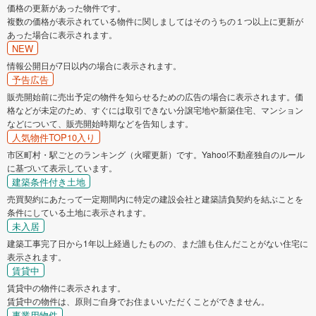
価格の更新があった物件です。
複数の価格が表示されている物件に関しましてはそのうちの１つ以上に更新が
あった場合に表示されます。
NEW
情報公開日が7日以内の場合に表示されます。
予告広告
販売開始前に売出予定の物件を知らせるための広告の場合に表示されます。価
格などが未定のため、すぐには取引できない分譲宅地や新築住宅、マンション
などについて、販売開始時期などを告知します。
人気物件TOP10入り
市区町村・駅ごとのランキング（火曜更新）です。Yahoo!不動産独自のルール
に基づいて表示しています。
建築条件付き土地
売買契約にあたって一定期間内に特定の建設会社と建築請負契約を結ぶことを
条件にしている土地に表示されます。
未入居
建築工事完了日から1年以上経過したものの、まだ誰も住んだことがない住宅に
表示されます。
賃貸中
賃貸中の物件に表示されます。
賃貸中の物件は、原則ご自身でお住まいいただくことができません。
事業用物件