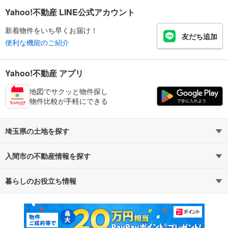
Yahoo!不動産 LINE公式アカウント
新着物件をいち早くお届け！
友だち追加
便利な機能のご紹介
Yahoo!不動産 アプリ
地図でサクッと物件探し
物件比較が手軽にできる
埼玉県の土地を探す
入間市の不動産情報を探す
路線・駅から探す
地域から探す
暮らしのお役立ち情報
不動産・住宅
賃貸住宅
通勤・通学時間から探す
地図から探す
マンションカタログ
教えて！住まいの先生
新築マンション
中古マンション