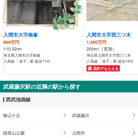
入間市大字南峯
入間市大字西三ツ木
900万円
1,390万円
110.52m
200m
（実測）
2
2
埼玉県入間市大字南峯
埼玉県入間市大字西三ツ木
八高線 「金子」駅 徒歩11分
八高線 「金子」駅 徒歩16分
成約でもらえる
武蔵藤沢駅の近隣の駅から探す
西武池袋線
狭山ケ丘
武蔵藤沢
稲荷山公園
入間市