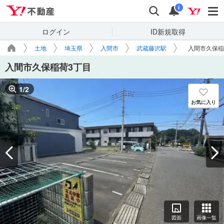
Yahoo!不動産
検索
通知
i
ログイン
ID新規取得
土地
埼玉県
入間市
武蔵藤沢駅
入間市久保稲
入間市久保稲荷3丁目
1
/
2
お気に入り
図面
画像一覧