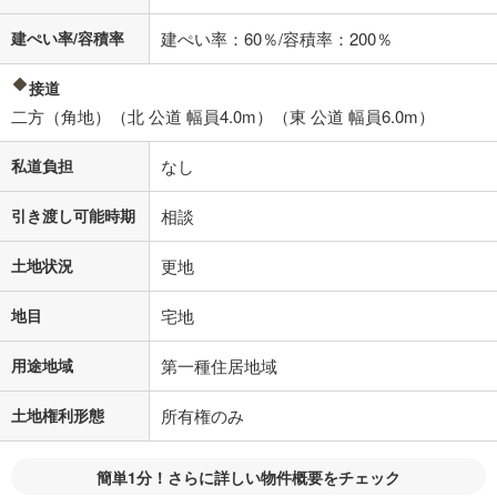
建ぺい率/容積率
建ぺい率：60％/容積率：200％
接道
二方（角地）（北 公道 幅員4.0m）（東 公道 幅員6.0m）
私道負担
なし
引き渡し可能時期
相談
土地状況
更地
地目
宅地
用途地域
第一種住居地域
土地権利形態
所有権のみ
簡単1分！さらに詳しい物件概要をチェック