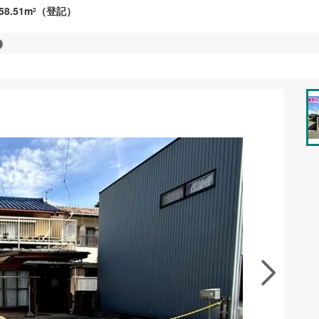
58.51m
（登記）
2
資料をもらう
無料
地を見学する
無料
徴の似た物件を見る