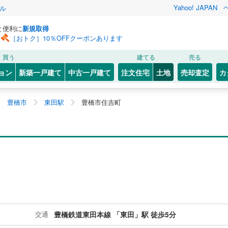
Yahoo! JAPAN
ル
と便利に
新規取得
［おトク］10％OFFクーポンあります
買う
建てる
売る
ョン
新築一戸建て
中古一戸建て
注文住宅
土地
売却査定
カ
豊橋市
東田駅
豊橋市住吉町
交通
豊橋鉄道東田本線 「東田」駅 徒歩5分