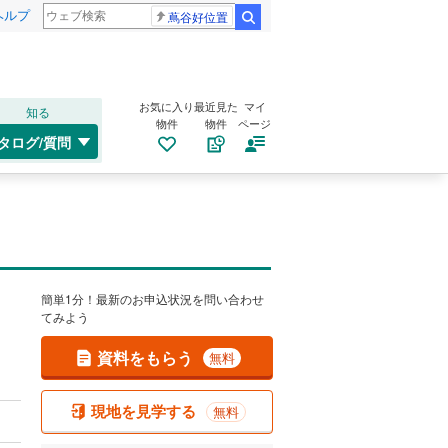
ヘルプ
蔦谷好位置
検索
お気に入り
最近見た
マイ
知る
物件
物件
ページ
タログ/質問
簡単1分！最新のお申込状況を問い合わせ
てみよう
資料をもらう
無料
現地を見学する
無料