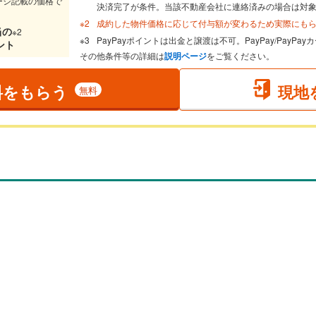
ージ記載の価格で
決済完了が条件。当該不動産会社に連絡済みの場合は対
成約した物件価格に応じて付与額が変わるため実際にも
当
の
※2
PayPayポイントは出金と譲渡は不可。PayPay/PayP
ント
その他条件等の詳細は
説明ページ
をご覧ください。
料をもらう
現地
無料