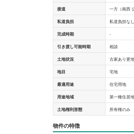
接道
一方（南西 
私道負担
私道負担な
完成時期
-
引き渡し可能時期
相談
土地状況
古家あり更
地目
宅地
最適用途
住宅用地
用途地域
第一種住居
土地権利形態
所有権のみ
物件の特徴