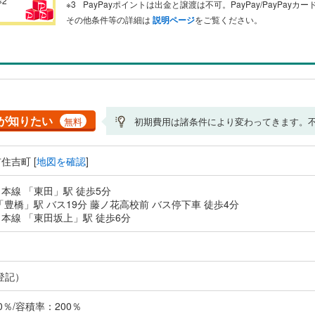
※2
PayPayポイントは出金と譲渡は不可。PayPay/PayPay
その他条件等の詳細は
説明ページ
をご覧ください。
が知りたい
無料
初期費用は諸条件により変わってきます。
住吉町 [
地図を確認
]
本線 「東田」駅 徒歩5分
「豊橋」駅 バス19分 藤ノ花高校前 バス停下車 徒歩4分
本線 「東田坂上」駅 徒歩6分
登記）
％/容積率：200％