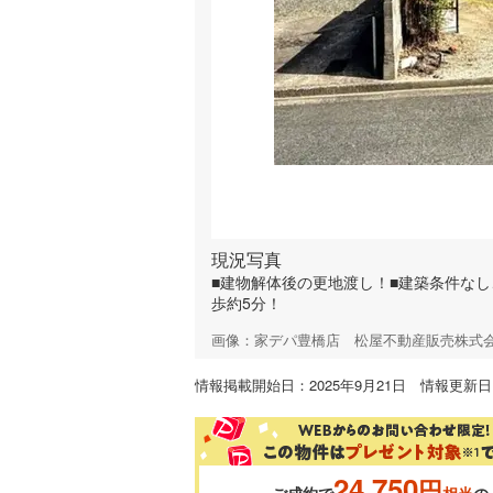
現況写真
■建物解体後の更地渡し！■建築条件な
歩約5分！
画像：家デパ豊橋店 松屋不動産販売株式
情報掲載開始日：2025年9月21日 情報更新日：
24,750
円
ご成約で
相当
の