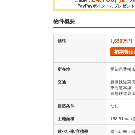
PayPayポイント
プレゼント
※3
物件概要
価格
1,650万円
初期費用
所在地
愛知県豊橋市
交通
豊橋鉄道東田
東海道本線 
豊橋鉄道東田
建築条件
なし
土地面積
158.51m
（
2
建ぺい率/容積率
建ぺい率：60