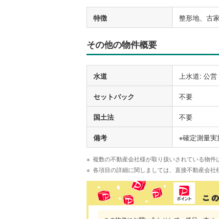
特徴
整形地、古
その他の物件概要
水道
上水道: 公営
セットバック
不要
国土法
不要
備考
※確定測量実
複数の不動産会社様が取り扱いされている物件
各項目の詳細に関しましては、直接不動産会社