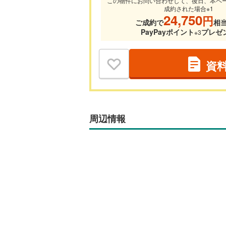
この物件にお問い合わせして、後日、本ペ
成約された場合※1
24,750
円
ご成約で
相
PayPayポイント
プレゼ
※3
資
周辺情報