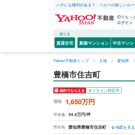
ハチにも権利がある？ ペルーの新しいルー
IDでもっ
ログイン
借りる
賃貸住宅
新築マンション
中古マンシ
Yahoo!不動産トップ
土地
愛知県
豊橋市住吉町
オンライン対応可
成約でもらえる
1,650万円
価格
34.4万円/坪
坪単価
所在地
愛知県豊橋市住吉町
地図を見る