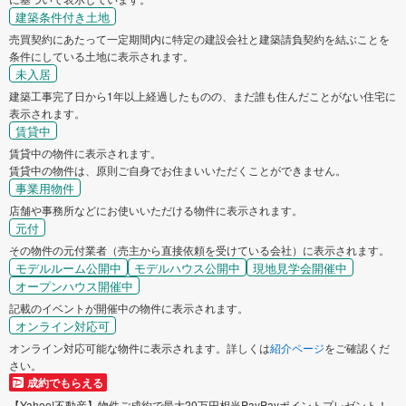
建築条件付き土地
売買契約にあたって一定期間内に特定の建設会社と建築請負契約を結ぶことを
条件にしている土地に表示されます。
未入居
建築工事完了日から1年以上経過したものの、まだ誰も住んだことがない住宅に
表示されます。
賃貸中
賃貸中の物件に表示されます。
賃貸中の物件は、原則ご自身でお住まいいただくことができません。
事業用物件
店舗や事務所などにお使いいただける物件に表示されます。
元付
その物件の元付業者（売主から直接依頼を受けている会社）に表示されます。
モデルルーム公開中
モデルハウス公開中
現地見学会開催中
オープンハウス開催中
記載のイベントが開催中の物件に表示されます。
オンライン対応可
オンライン対応可能な物件に表示されます。詳しくは
紹介ページ
をご確認くだ
さい。
成約でもらえる
【Yahoo!不動産】物件ご成約で最大20万円相当PayPayポイントプレゼント！