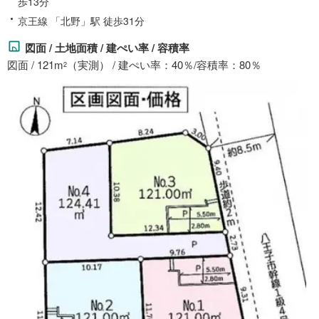
歩13分
京王線 「北野」駅 徒歩31分
図面 / 土地面積 / 建ぺい率 / 容積率
図面 / 121m
（実測） / 建ぺい率：40％/容積率：80％
2