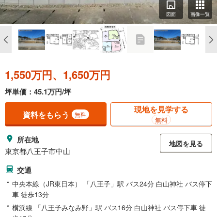
図面
画像一覧
1,550万円、1,650万円
坪単価：45.1万円/坪
現地を見学する
資料をもらう
無料
無料
所在地
地図を見る
東京都八王子市中山
交通
中央本線（JR東日本） 「八王子」駅 バス24分 白山神社 バス停下
車 徒歩13分
横浜線 「八王子みなみ野」駅 バス16分 白山神社 バス停下車 徒