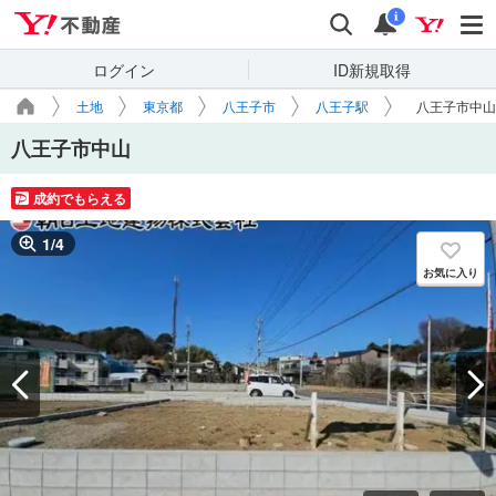
Yahoo!不動産
検索
通知
i
ログイン
ID新規取得
土地
東京都
八王子市
八王子駅
八王子市中山
八王子市中山
成約でもらえる
1
/
4
お気に入り