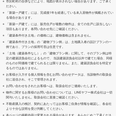
市区町村の合併などにより、地図が表示されない場合があります。ご了承く
ださい。
「新築一戸建て」には、完成後1年を経過している未入居物件が掲載されてい
る場合があります。
「新築一戸建て」には、販売住戸が複数の物件は、全ての住戸に該当しない
項目もあります。各問い合わせ先にご確認ください。
「建築条件付き土地」の価格には、建物価格は含まれません。
「建築条件付き土地」の「建物プラン例」は、土地購入者の設計プランの一
例であり、プランの採用可否は任意です。
「土地（建築条件なし）」の「建物プラン例」に関して、そのプラン例は特
定の建築請負会社によるもので、 当該建築請負会社以外で建てた場合、同様
のものが同価格で建てられるとは限りません。また、建築請負会社を特定す
るものではありません。
お客様が入力する個人情報を含むお問い合わせデータは、当該物件の取扱会
社に送信され、そこで管理されます。
お問い合わせをされたお客様へは、取扱会社がご連絡いたします。
物件に関するお客様のお問い合わせについては、LINEヤフー株式会社は一切
関与いたしません。取扱会社に直接ご確認ください。
不動産購入の検討、契約にあたってはお客様ご自身が情報を確認し、各会社
より十分な説明を受け判断してください。
本ページの掲載内容は変更される場合があります。あらかじめご了承くださ