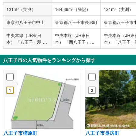
121m²（実測）
164.86m²（登記）
121m²（実測）
東京都八王子市中山
東京都八王子市長房町
東京都八王子市
中央本線（JR東日
中央本線（JR東日
中央本線（JR東
本） 「八王子」駅 バ
本） 「西八王子」駅
本） 「八王子」
ス24分 白山神社 バス
バス7分 カインズ八王
ス24分 白山神社
停下車 徒歩13分
子長房店前 バス停下
停下車 徒歩13分
八王子市の人気物件をランキングから探す
車 徒歩11分
1
2
八王子市楢原町
八王子市長房町