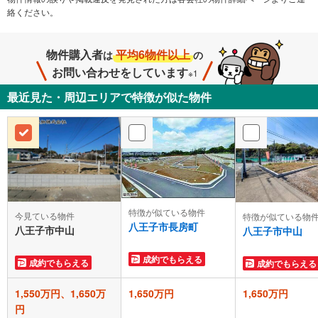
絡ください。
物件購入者
平均6物件以上
は
の
お問い合わせをしています
※1
最近見た・周辺エリアで特徴が似た物件
特徴が似ている物件
今見ている物件
特徴が似ている物
八王子市長房町
八王子市中山
八王子市中山
成約でもらえる
成約でもらえる
成約でもらえる
1,550万円、1,650万
1,650万円
1,650万円
円