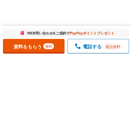
お気に入りに追加しました。
WEB問い合わせ&ご成約で
PayPayポイントプレゼント
一覧を開く
資料をもらう
電話する
通話無料
無料
1
チェックした
件
をまとめて
資料をもらう
無料