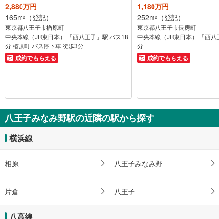
2,880万円
1,180万円
165m
（登記）
252m
（登記）
2
2
東京都八王子市楢原町
東京都八王子市長房町
中央本線（JR東日本） 「西八王子」駅 バス18
中央本線（JR東日本） 「西八
分 楢原町 バス停下車 徒歩3分
分
成約でもらえる
成約でもらえる
八王子みなみ野駅の近隣の駅から探す
横浜線
相原
八王子みなみ野
片倉
八王子
八高線