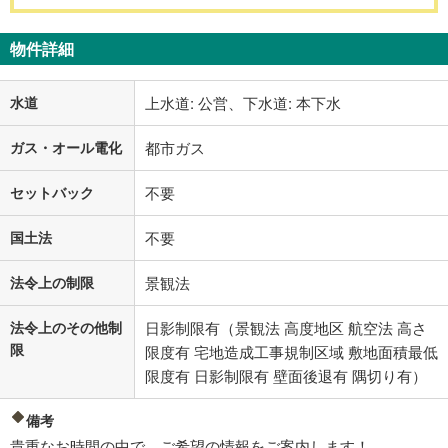
物件詳細
水道
上水道: 公営、下水道: 本下水
ガス・オール電化
都市ガス
セットバック
不要
国土法
不要
法令上の制限
景観法
法令上のその他制
日影制限有（景観法 高度地区 航空法 高さ
限
限度有 宅地造成工事規制区域 敷地面積最低
限度有 日影制限有 壁面後退有 隅切り有）
備考
貴重なお時間の中で、ご希望の情報をご案内します！