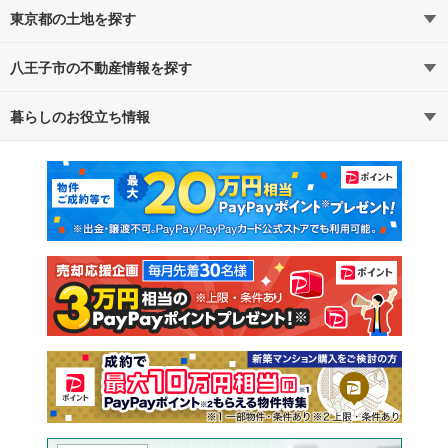
東京都の土地を探す
八王子市の不動産情報を探す
路線・駅から探す
地域から探す
暮らしのお役立ち情報
不動産・住宅
賃貸住宅
通勤・通学時間から探す
地図から探す
マンションカタログ
教えて！住まいの先生
新築マンション
中古マンション
新築一戸建て
中古一戸建て
注文住宅
土地
売却査定