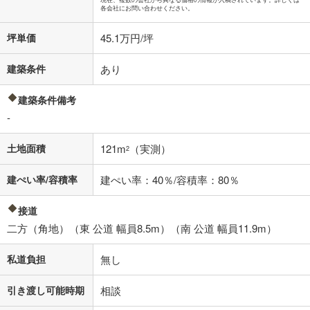
各会社にお問い合わせください。
坪単価
45.1万円/坪
建築条件
あり
建築条件備考
-
土地面積
121m
（実測）
2
建ぺい率/容積率
建ぺい率：40％/容積率：80％
接道
二方（角地）（東 公道 幅員8.5m）（南 公道 幅員11.9m）
私道負担
無し
引き渡し可能時期
相談