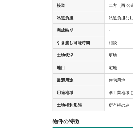
接道
二方（西 公道 
私道負担
私道負担な
完成時期
-
引き渡し可能時期
相談
土地状況
更地
地目
宅地
最適用途
住宅用地
用途地域
準工業地域 
土地権利形態
所有権のみ
物件の特徴