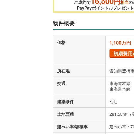
16,500
円
ご成約で
相当
の
PayPayポイント
プレゼント
※3
物件概要
価格
1,100万円
初期費用
所在地
愛知県豊橋市
交通
東海道本線 
東海道本線 
建築条件
なし
土地面積
261.58m
（
2
建ぺい率/容積率
建ぺい率：70