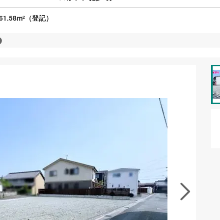
61.58m
（登記）
2
資料をもらう
無料
地を見学する
無料
徴の似た物件を見る