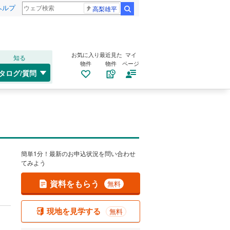
ヘルプ
高梨雄平
検索
お気に入り
最近見た
マイ
知る
物件
物件
ページ
タログ/質問
簡単1分！最新のお申込状況を問い合わせ
てみよう
資料をもらう
無料
現地を見学する
無料