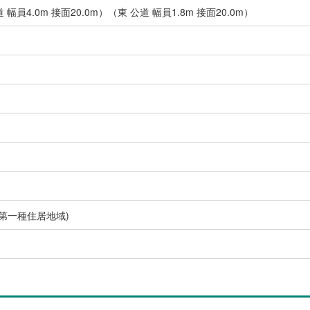
幅員4.0m 接面20.0m）（東 公道 幅員1.8m 接面20.0m）
し
(第一種住居地域)