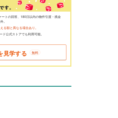
ケートの回答、180日以内の物件引渡・残金
象外。
らえる額と異なる場合あり。
ayカード公式ストアでも利用可能。
を見学する
無料