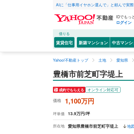
AIに「仕事用イヤホン選んで」と頼んで実
IDでもっ
ログイン
借りる
賃貸住宅
新築マンション
中古マンシ
Yahoo!不動産トップ
土地
愛知県
豊橋市前芝町字堤上
オンライン対応可
成約でもらえる
1,100万円
価格
13.9万円/坪
坪単価
所在地
愛知県豊橋市前芝町字堤上
地