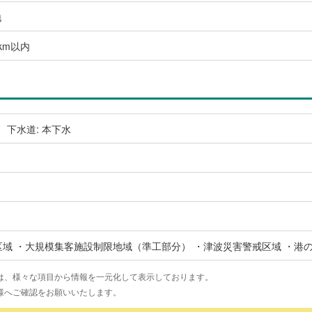
地
km以内
、下水道: 本下水
ス
）
区域 ・大規模集客施設制限地域（準工部分） ・津波災害警戒区域 ・港
は、様々な項目から情報を一元化して表示しております。
様へご確認をお願いいたします。