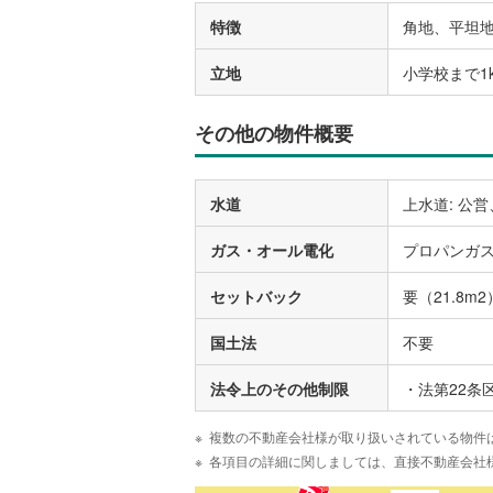
特徴
角地、平坦
立地
小学校まで1
その他の物件概要
水道
上水道: 公営
ガス・オール電化
プロパンガ
セットバック
要（21.8m2
国土法
不要
法令上のその他制限
・法第22条
複数の不動産会社様が取り扱いされている物件
各項目の詳細に関しましては、直接不動産会社