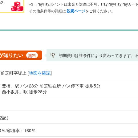
※2
PayPayポイントは出金と譲渡は不可。PayPay/PayPay
その他条件等の詳細は
説明ページ
をご覧ください。
が知りたい
無料
初期費用は諸条件により変わってきます。
前芝町字堤上 [
地図を確認
]
「豊橋」駅 バス28分 前芝駐在所 バス停下車 徒歩5分
「西小坂井」駅 徒歩28分
登記）
％/容積率：160％