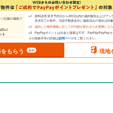
資料請求/見学予約日から90日以内の成約報告およびアン
ージ記載の価格で
決済完了が条件。当該不動産会社に連絡済みの場合は対
成約した物件価格に応じて付与額が変わるため実際にも
当
の
※2
PayPayポイントは出金と譲渡は不可。PayPay/PayP
ント
その他条件等の詳細は
説明ページ
をご覧ください。
料をもらう
現地
無料