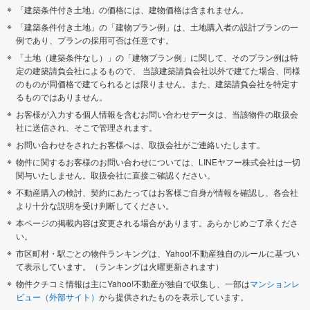
「建築条件付き土地」の価格には、建物価格は含まれません。
「建築条件付き土地」の「建物プラン例」は、土地購入者の設計プランの一
例であり、プランの採用可否は任意です。
「土地（建築条件なし）」の「建物プラン例」に関して、そのプラン例は特
定の建築請負会社によるもので、 当該建築請負会社以外で建てた場合、同様
のものが同価格で建てられるとは限りません。また、建築請負会社を特定す
るものではありません。
お客様が入力する個人情報を含むお問い合わせデータは、当該物件の取扱会
社に送信され、そこで管理されます。
お問い合わせをされたお客様へは、取扱会社がご連絡いたします。
物件に関するお客様のお問い合わせについては、LINEヤフー株式会社は一切
関与いたしません。取扱会社に直接ご確認ください。
不動産購入の検討、契約にあたってはお客様ご自身が情報を確認し、各会社
より十分な説明を受け判断してください。
本ページの掲載内容は変更される場合があります。あらかじめご了承くださ
い。
市区町村・駅ごとの物件ランキングは、Yahoo!不動産独自のルールに基づい
て表示しています。（ランキングは火曜更新されます）
物件クチコミ情報は主にYahoo!不動産が独自で収集し、一部は
マンションレ
ビュー（外部サイト）
から提供されたものを表示しています。