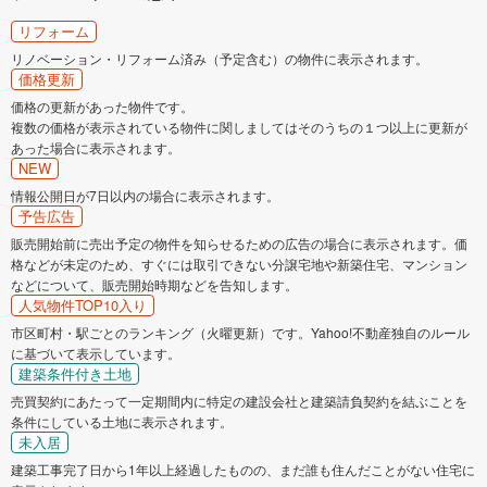
リフォーム
リノベーション・リフォーム済み（予定含む）の物件に表示されます。
価格更新
価格の更新があった物件です。
複数の価格が表示されている物件に関しましてはそのうちの１つ以上に更新が
あった場合に表示されます。
NEW
情報公開日が7日以内の場合に表示されます。
予告広告
販売開始前に売出予定の物件を知らせるための広告の場合に表示されます。価
格などが未定のため、すぐには取引できない分譲宅地や新築住宅、マンション
などについて、販売開始時期などを告知します。
人気物件TOP10入り
市区町村・駅ごとのランキング（火曜更新）です。Yahoo!不動産独自のルール
に基づいて表示しています。
建築条件付き土地
売買契約にあたって一定期間内に特定の建設会社と建築請負契約を結ぶことを
条件にしている土地に表示されます。
未入居
建築工事完了日から1年以上経過したものの、まだ誰も住んだことがない住宅に