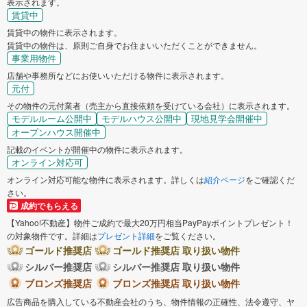
表示されます。
賃貸中
賃貸中の物件に表示されます。
賃貸中の物件は、原則ご自身でお住まいいただくことができません。
事業用物件
店舗や事務所などにお使いいただける物件に表示されます。
元付
その物件の元付業者（売主から直接依頼を受けている会社）に表示されます。
モデルルーム公開中
モデルハウス公開中
現地見学会開催中
オープンハウス開催中
記載のイベントが開催中の物件に表示されます。
オンライン対応可
オンライン対応可能な物件に表示されます。詳しくは
紹介ページ
をご確認くだ
さい。
成約でもらえる
【Yahoo!不動産】物件ご成約で最大20万円相当PayPayポイントプレゼント！
の対象物件です。詳細は
プレゼント詳細
をご覧ください。
ゴールド推奨店
ゴールド推奨店 取り扱い物件
シルバー推奨店
シルバー推奨店 取り扱い物件
ブロンズ推奨店
ブロンズ推奨店 取り扱い物件
広告商品を購入している不動産会社のうち、物件情報の正確性、法令遵守、ヤ