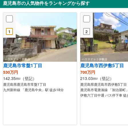
鹿児島市の人気物件をランキングから探す
1
2
鹿児島市常盤1丁目
鹿児島市西伊敷5丁目
530万円
700万円
142.35m
（登記）
213.03m
（登記）
2
2
鹿児島県鹿児島市常盤1丁目
鹿児島県鹿児島市西伊敷5丁目
九州新幹線 「鹿児島中央」駅 徒歩18分
鹿児島市電唐湊線 「加治屋町」
伊敷六丁目中通 バス停下車 徒