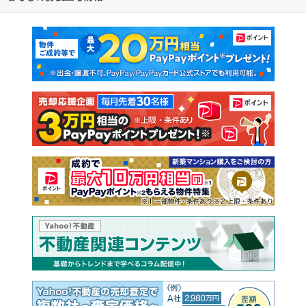
マンションカタログ
教えて！住まいの先生
新築マンション
中古マンション
新築一戸建て
中古一戸建て
注文住宅
土地
売却査定