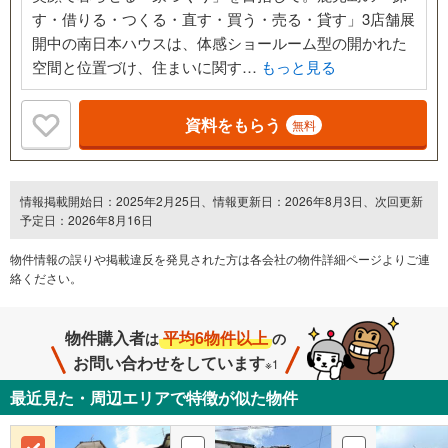
す・借りる・つくる・直す・買う・売る・貸す」3店舗展
開中の南日本ハウスは、体感ショールーム型の開かれた
空間と位置づけ、住まいに関す…
もっと見る
資料をもらう
無料
情報掲載開始日：2025年2月25日、情報更新日：2026年8月3日、次回更新
予定日：2026年8月16日
物件情報の誤りや掲載違反を発⾒された方は各会社の物件詳細ページよりご連
絡ください。
物件購入者
平均6物件以上
は
の
お問い合わせをしています
※1
最近見た・周辺エリアで特徴が似た物件