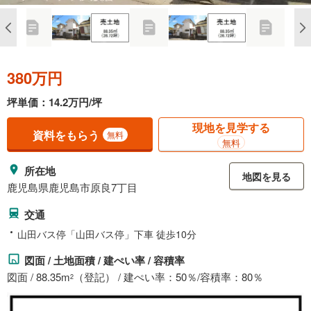
380万円
坪単価：14.2万円/坪
現地を見学する
資料をもらう
無料
無料
所在地
地図を見る
鹿児島県鹿児島市原良7丁目
交通
山田バス停「山田バス停」下車 徒歩10分
図面 / 土地面積 / 建ぺい率 / 容積率
図面 / 88.35m
（登記） / 建ぺい率：50％/容積率：80％
2