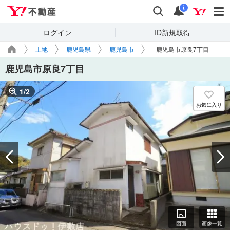
Yahoo!不動産
検索
通知
i
ログイン
ID新規取得
土地
鹿児島県
鹿児島市
鹿児島市原良7丁目
鹿児島市原良7丁目
1
/
2
お気に入り
図面
画像一覧