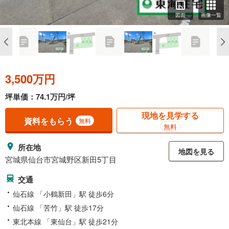
図面
画像一覧
3,500万円
坪単価：74.1万円/坪
現地を見学する
資料をもらう
無料
無料
所在地
地図を見る
宮城県仙台市宮城野区新田5丁目
交通
仙石線 「小鶴新田」駅 徒歩6分
仙石線 「苦竹」駅 徒歩17分
東北本線 「東仙台」駅 徒歩21分