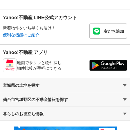
Yahoo!不動産 LINE公式アカウント
新着物件をいち早くお届け！
友だち追加
便利な機能のご紹介
Yahoo!不動産 アプリ
地図でサクッと物件探し
物件比較が手軽にできる
宮城県の土地を探す
仙台市宮城野区の不動産情報を探す
路線・駅から探す
地域から探す
暮らしのお役立ち情報
不動産・住宅
賃貸住宅
通勤・通学時間から探す
地図から探す
マンションカタログ
教えて！住まいの先生
新築マンション
中古マンション