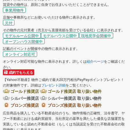
賃貸中の物件は、原則ご自身でお住まいいただくことができません。
事業用物件
店舗や事務所などにお使いいただける物件に表示されます。
元付
その物件の元付業者（売主から直接依頼を受けている会社）に表示されます。
モデルルーム公開中
モデルハウス公開中
現地見学会開催中
オープンハウス開催中
記載のイベントが開催中の物件に表示されます。
オンライン対応可
オンライン対応可能な物件に表示されます。詳しくは
紹介ページ
をご確認くだ
さい。
成約でもらえる
【Yahoo!不動産】物件ご成約で最大20万円相当PayPayポイントプレゼント！
の対象物件です。詳細は
プレゼント詳細
をご覧ください。
ゴールド推奨店
ゴールド推奨店 取り扱い物件
シルバー推奨店
シルバー推奨店 取り扱い物件
ブロンズ推奨店
ブロンズ推奨店 取り扱い物件
広告商品を購入している不動産会社のうち、物件情報の正確性、法令遵守、ヤ
フー不動産における成約実績等、当社所定の基準を満たした優良な店舗運営を
実践していると認めた不動産会社（もしくは当該認定を受けた不動産会社の取
扱物件）に表示されます。