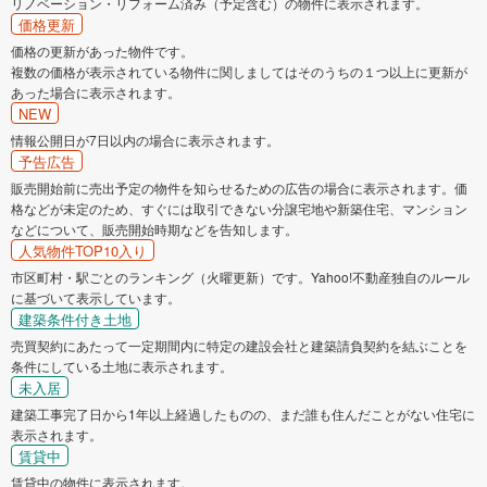
リノベーション・リフォーム済み（予定含む）の物件に表示されます。
価格更新
価格の更新があった物件です。
複数の価格が表示されている物件に関しましてはそのうちの１つ以上に更新が
あった場合に表示されます。
NEW
情報公開日が7日以内の場合に表示されます。
予告広告
販売開始前に売出予定の物件を知らせるための広告の場合に表示されます。価
格などが未定のため、すぐには取引できない分譲宅地や新築住宅、マンション
などについて、販売開始時期などを告知します。
人気物件TOP10入り
市区町村・駅ごとのランキング（火曜更新）です。Yahoo!不動産独自のルール
に基づいて表示しています。
建築条件付き土地
売買契約にあたって一定期間内に特定の建設会社と建築請負契約を結ぶことを
条件にしている土地に表示されます。
未入居
建築工事完了日から1年以上経過したものの、まだ誰も住んだことがない住宅に
表示されます。
賃貸中
賃貸中の物件に表示されます。