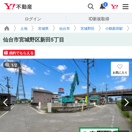
Yahoo!不動産
検索
通知
i
ログイン
ID新規取得
土地
宮城県
仙台市
宮城野区
小鶴新田駅
仙台市宮城野区新田5丁目
成約でもらえる
1
/
2
お気に入り