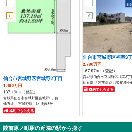
1
2
仙台市宮城野区福室3
2,780万円
167.97m
（登記）
2
宮城県仙台市宮城野区福室3丁
仙台市宮城野区宮城野2丁目
仙石線 「陸前高砂」駅 徒歩4
1,490万円
成約でもらえる
137.19m
（登記）
2
宮城県仙台市宮城野区宮城野2丁目
仙石線 「宮城野原」駅 徒歩3分
成約でもらえる
陸前原ノ町駅の近隣の駅から探す