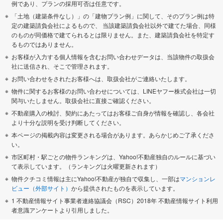
例であり、プランの採用可否は任意です。
「土地（建築条件なし）」の「建物プラン例」に関して、そのプラン例は特
定の建築請負会社によるもので、 当該建築請負会社以外で建てた場合、同様
のものが同価格で建てられるとは限りません。また、建築請負会社を特定す
るものではありません。
お客様が入力する個人情報を含むお問い合わせデータは、当該物件の取扱会
社に送信され、そこで管理されます。
お問い合わせをされたお客様へは、取扱会社がご連絡いたします。
物件に関するお客様のお問い合わせについては、LINEヤフー株式会社は一切
関与いたしません。取扱会社に直接ご確認ください。
不動産購入の検討、契約にあたってはお客様ご自身が情報を確認し、各会社
より十分な説明を受け判断してください。
本ページの掲載内容は変更される場合があります。あらかじめご了承くださ
い。
市区町村・駅ごとの物件ランキングは、Yahoo!不動産独自のルールに基づい
て表示しています。（ランキングは火曜更新されます）
物件クチコミ情報は主にYahoo!不動産が独自で収集し、一部は
マンションレ
ビュー（外部サイト）
から提供されたものを表示しています。
1 不動産情報サイト事業者連絡協議会（RSC）2018年 不動産情報サイト利用
者意識アンケートより引用しました。