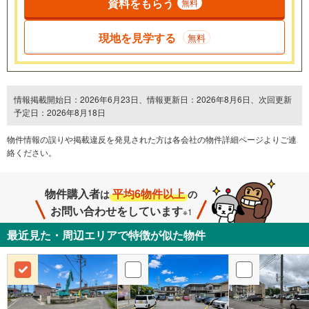
資料をもらう
無料
現地を見学する
無料
情報掲載開始日：2026年6月23日、情報更新日：2026年8月6日、次回更新
予定日：2026年8月18日
物件情報の誤りや掲載違反を発⾒された方は各会社の物件詳細ページよりご連
絡ください。
物件購入者
平均6物件以上
は
の
お問い合わせをしています
※1
最近見た・周辺エリアで特徴が似た物件