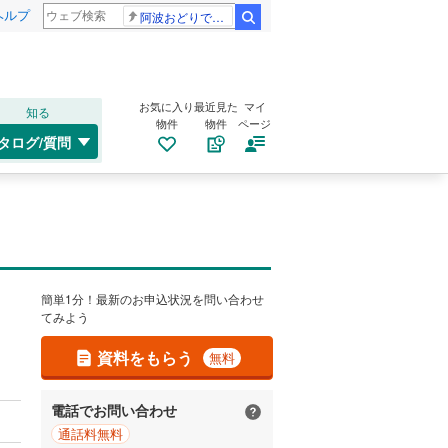
ヘルプ
阿波おどりで不適切な動画
検索
お気に入り
最近見た
マイ
知る
物件
物件
ページ
タログ/質問
簡単1分！最新のお申込状況を問い合わせ
てみよう
資料をもらう
無料
電話でお問い合わせ
通話料無料