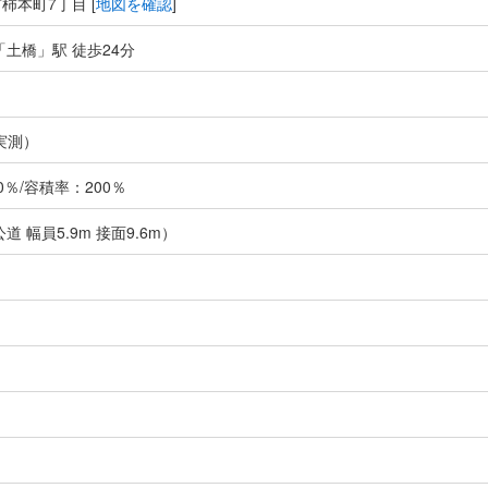
柿本町7丁目 [
地図を確認
]
「土橋」駅 徒歩24分
実測）
％/容積率：200％
道 幅員5.9m 接面9.6m）