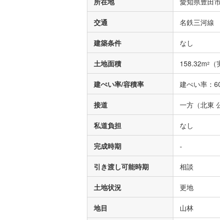
所在地
愛知県豊田市
交通
名鉄三河線 
建築条件
なし
土地面積
158.32m
（
2
建ぺい率/容積率
建ぺい率：60
接道
一方（北東 公
私道負担
なし
完成時期
-
引き渡し可能時期
相談
土地状況
更地
地目
山林