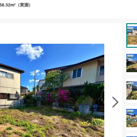
58.32m
（実測）
2
資料をもらう
無料
徴の似た物件を見る
お気に入りに追加する