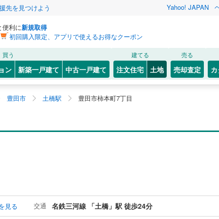
Yahoo! JAPAN
援先を見つけよう
と便利に
新規取得
初回購入限定、アプリで使えるお得なクーポン
買う
建てる
売る
ョン
新築一戸建て
中古一戸建て
注文住宅
土地
売却査定
カ
豊田市
土橋駅
豊田市柿本町7丁目
交通
名鉄三河線 「土橋」駅 徒歩24分
を見る