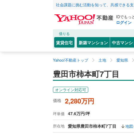
社会課題に挑む活動を知って、共感できる支
IDでもっ
ログイン
借りる
賃貸住宅
新築マンション
中古マンシ
Yahoo!不動産トップ
土地
愛知県
豊田市柿本町7丁目
オンライン対応可
2,280万円
価格
47.6万円/坪
坪単価
所在地
愛知県豊田市柿本町7丁目
地図