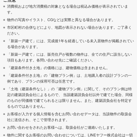
消費税および地方消費税の対象となる場合は税込み価格が表示されていま
す。
物件の写真やイラスト、CGなどは実際と異なる場合があります。
市区町村の合併などにより、地図が表示されない場合があります。ご了承く
ださい。
「新築一戸建て」には、完成後1年を経過している未入居物件が掲載されてい
る場合があります。
「新築一戸建て」には、販売住戸が複数の物件は、全ての住戸に該当しない
項目もあります。各問い合わせ先にご確認ください。
「建築条件付き土地」の価格には、建物価格は含まれません。
「建築条件付き土地」の「建物プラン例」は、土地購入者の設計プランの一
例であり、プランの採用可否は任意です。
「土地（建築条件なし）」の「建物プラン例」に関して、そのプラン例は特
定の建築請負会社によるもので、 当該建築請負会社以外で建てた場合、同様
のものが同価格で建てられるとは限りません。また、建築請負会社を特定す
るものではありません。
お客様が入力する個人情報を含むお問い合わせデータは、当該物件の取扱会
社に送信され、そこで管理されます。
お問い合わせをされたお客様へは、取扱会社がご連絡いたします。
物件に関するお客様のお問い合わせについては、LINEヤフー株式会社は一切