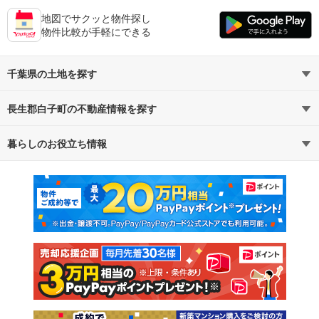
地図でサクッと物件探し
物件比較が手軽にできる
千葉県の土地を探す
長生郡白子町の不動産情報を探す
路線・駅から探す
地域から探す
暮らしのお役立ち情報
不動産・住宅
賃貸住宅
通勤・通学時間から探す
地図から探す
マンションカタログ
教えて！住まいの先生
新築マンション
中古マンション
新築一戸建て
中古一戸建て
注文住宅
土地
売却査定