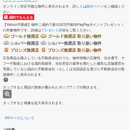
オンライン対応可能な物件に表示されます。詳しくは
紹介ページ
をご確認くだ
さい。
成約でもらえる
【Yahoo!不動産】物件ご成約で最大20万円相当PayPayポイントプレゼント！
の対象物件です。詳細は
プレゼント詳細
をご覧ください。
ゴールド推奨店
ゴールド推奨店 取り扱い物件
シルバー推奨店
シルバー推奨店 取り扱い物件
ブロンズ推奨店
ブロンズ推奨店 取り扱い物件
広告商品を購入している不動産会社のうち、物件情報の正確性、法令遵守、ヤ
フー不動産における成約実績等、当社所定の基準を満たした優良な店舗運営を
実践していると認めた不動産会社（もしくは当該認定を受けた不動産会社の取
扱物件）に表示されます。
タップすると用語の意味が書かれたポップアップが開きます。
タップすると画像を拡大表示されます。
PRマークについて
ご注意