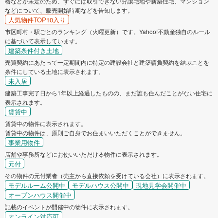
格などが未定のため、すぐには取引できない分譲宅地や新築住宅、マンション
などについて、販売開始時期などを告知します。
人気物件TOP10入り
市区町村・駅ごとのランキング（火曜更新）です。Yahoo!不動産独自のルール
に基づいて表示しています。
建築条件付き土地
売買契約にあたって一定期間内に特定の建設会社と建築請負契約を結ぶことを
条件にしている土地に表示されます。
未入居
建築工事完了日から1年以上経過したものの、まだ誰も住んだことがない住宅に
表示されます。
賃貸中
賃貸中の物件に表示されます。
賃貸中の物件は、原則ご自身でお住まいいただくことができません。
事業用物件
店舗や事務所などにお使いいただける物件に表示されます。
元付
その物件の元付業者（売主から直接依頼を受けている会社）に表示されます。
モデルルーム公開中
モデルハウス公開中
現地見学会開催中
オープンハウス開催中
記載のイベントが開催中の物件に表示されます。
オンライン対応可