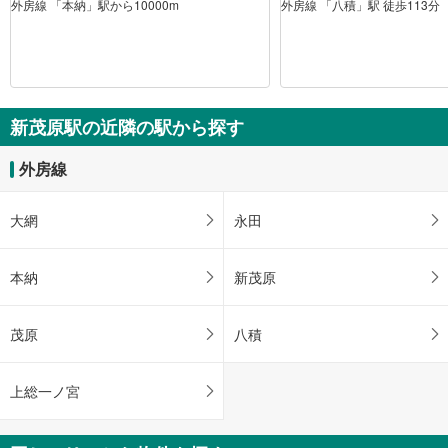
外房線 「本納」駅から10000m
外房線 「八積」駅 徒歩113分
新茂原駅の近隣の駅から探す
外房線
大網
永田
本納
新茂原
茂原
八積
上総一ノ宮