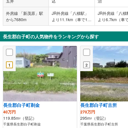
五井
込
治
外房線 「新茂原」駅
JR外房線「八積駅」
JR外房線「八積
から7680m
より11.1km（車で17
より6.7km（車で
分）
分）
長生郡白子町の人気物件をランキングから探す
1
2
長生郡白子町剃金
長生郡白子町古所
40万円
270万円
119.85m
（登記）
295m
（登記）
2
2
千葉県長生郡白子町剃金
千葉県長生郡白子町古所