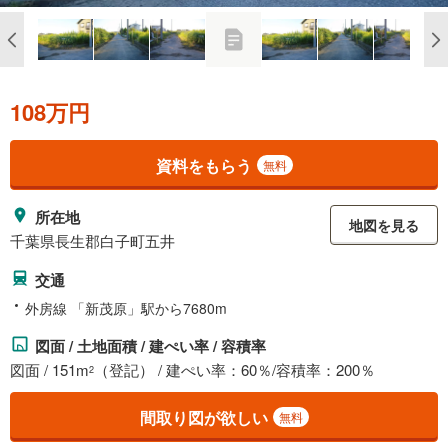
108万円
資料をもらう
無料
所在地
地図を見る
千葉県長生郡白子町五井
交通
外房線 「新茂原」駅から7680m
図面 / 土地面積 / 建ぺい率 / 容積率
図面 / 151m
（登記） / 建ぺい率：60％/容積率：200％
2
間取り図が欲しい
無料