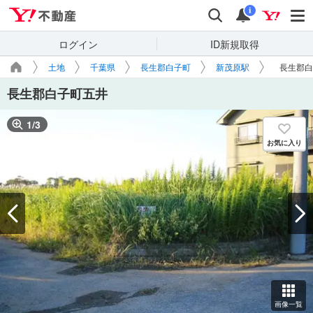
Yahoo!不動産
検索
通知
i
ログイン
ID新規取得
土地
千葉県
長生郡白子町
新茂原駅
長生郡白
長生郡白子町五井
1
/
3
お気に入り
画像一覧