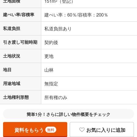
土地面積
151m
（登記）
2
建ぺい率/容積率
建ぺい率：60％/容積率：200％
私道負担
私道負担あり
引き渡し可能時期
契約後
土地状況
更地
地目
山林
用途地域
無指定
土地権利形態
所有権のみ
簡単1分！さらに詳しい物件概要をチェック
資料をもらう
お気に入りに追加
無料