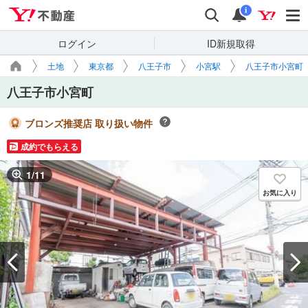
Yahoo!不動産
検索
通知
i
ログイン
ID新規取得
土地
東京都
八王子市
小宮駅
八王子市小宮町
八王子市小宮町
ブロンズ推奨店 取り扱い物件
成約でもらえる
1
/
11
お気に入り