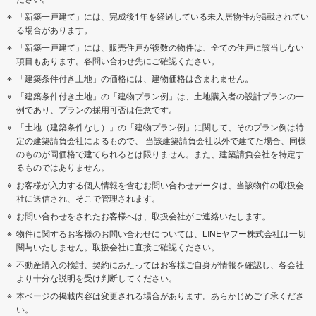
「新築一戸建て」には、完成後1年を経過している未入居物件が掲載されてい
る場合があります。
「新築一戸建て」には、販売住戸が複数の物件は、全ての住戸に該当しない
項目もあります。各問い合わせ先にご確認ください。
「建築条件付き土地」の価格には、建物価格は含まれません。
「建築条件付き土地」の「建物プラン例」は、土地購入者の設計プランの一
例であり、プランの採用可否は任意です。
「土地（建築条件なし）」の「建物プラン例」に関して、そのプラン例は特
定の建築請負会社によるもので、 当該建築請負会社以外で建てた場合、同様
のものが同価格で建てられるとは限りません。また、建築請負会社を特定す
るものではありません。
お客様が入力する個人情報を含むお問い合わせデータは、当該物件の取扱会
社に送信され、そこで管理されます。
お問い合わせをされたお客様へは、取扱会社がご連絡いたします。
物件に関するお客様のお問い合わせについては、LINEヤフー株式会社は一切
関与いたしません。取扱会社に直接ご確認ください。
不動産購入の検討、契約にあたってはお客様ご自身が情報を確認し、各会社
より十分な説明を受け判断してください。
本ページの掲載内容は変更される場合があります。あらかじめご了承くださ
い。