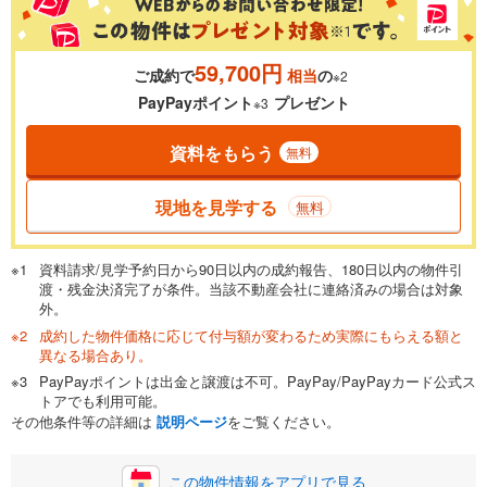
59,700円
ご成約で
相当
の
※2
PayPayポイント
プレゼント
※3
資料をもらう
無料
現地を見学する
無料
資料請求/見学予約日から90日以内の成約報告、180日以内の物件引
渡・残金決済完了が条件。当該不動産会社に連絡済みの場合は対象
外。
成約した物件価格に応じて付与額が変わるため実際にもらえる額と
異なる場合あり。
PayPayポイントは出金と譲渡は不可。PayPay/PayPayカード公式ス
トアでも利用可能。
その他条件等の詳細は
説明ページ
をご覧ください。
この物件情報をアプリで見る