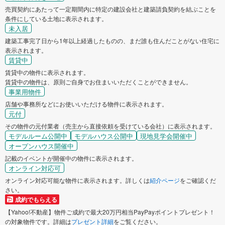
売買契約にあたって一定期間内に特定の建設会社と建築請負契約を結ぶことを
条件にしている土地に表示されます。
未入居
建築工事完了日から1年以上経過したものの、まだ誰も住んだことがない住宅に
表示されます。
賃貸中
賃貸中の物件に表示されます。
賃貸中の物件は、原則ご自身でお住まいいただくことができません。
事業用物件
店舗や事務所などにお使いいただける物件に表示されます。
元付
その物件の元付業者（売主から直接依頼を受けている会社）に表示されます。
モデルルーム公開中
モデルハウス公開中
現地見学会開催中
オープンハウス開催中
記載のイベントが開催中の物件に表示されます。
オンライン対応可
オンライン対応可能な物件に表示されます。詳しくは
紹介ページ
をご確認くだ
さい。
成約でもらえる
【Yahoo!不動産】物件ご成約で最大20万円相当PayPayポイントプレゼント！
の対象物件です。詳細は
プレゼント詳細
をご覧ください。