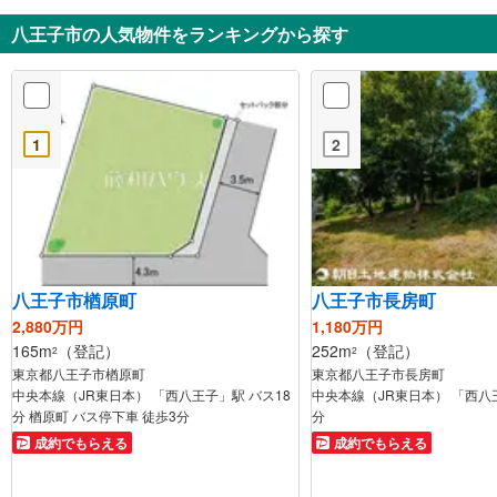
八王子市の人気物件をランキングから探す
1
2
八王子市楢原町
八王子市長房町
2,880万円
1,180万円
165m
（登記）
252m
（登記）
2
2
東京都八王子市楢原町
東京都八王子市長房町
中央本線（JR東日本） 「西八王子」駅 バス18
中央本線（JR東日本） 「西八
分 楢原町 バス停下車 徒歩3分
分
成約でもらえる
成約でもらえる