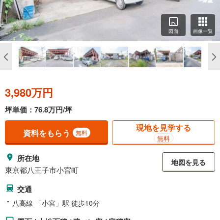
図面
画像一覧
3,980万円
坪単価：76.8万円/坪
現地を見学する
資料をもらう
無料
無料
所在地
地図を見る
東京都八王子市小宮町
交通
八高線 「小宮」駅 徒歩10分