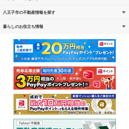
八王子市の不動産情報を探す
路線・駅から探す
地域から探す
暮らしのお役立ち情報
不動産・住宅
賃貸住宅
通勤・通学時間から探す
地図から探す
マンションカタログ
教えて！住まいの先生
新築マンション
中古マンション
新築一戸建て
中古一戸建て
注文住宅
土地
売却査定