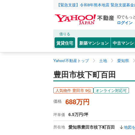
【緊急支援】令和8年熊本地震 緊急支援募
IDでもっ
ログイン
借りる
賃貸住宅
新築マンション
中古マンシ
Yahoo!不動産トップ
土地
愛知県
豊田市枝下町百田
人気物件 豊田市 9位
オンライン対応可
688万円
価格
6.5万円/坪
坪単価
所在地
愛知県豊田市枝下町百田
地図