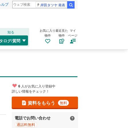
ヘルプ
岸田タツヤ 発表
検索
お気に入り
最近見た
マイ
知る
物件
物件
ページ
タログ/質問
6
人がお気に入り登録中
詳しい情報をチェック！
資料をもらう
無料
電話でお問い合わせ
通話料無料