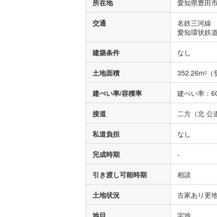
所在地
愛知県豊田市
交通
名鉄三河線 
愛知環状鉄道
建築条件
なし
土地面積
352.26m
（
2
建ぺい率/容積率
建ぺい率：60
接道
二方（北 公
私道負担
なし
完成時期
-
引き渡し可能時期
相談
土地状況
古家あり更
地目
宅地