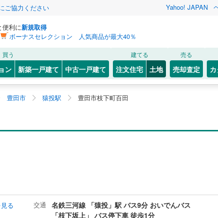
Yahoo! JAPAN
金にご協力ください
と便利に
新規取得
ボーナスセレクション 人気商品が最大40％
買う
建てる
売る
ョン
新築一戸建て
中古一戸建て
注文住宅
土地
売却査定
カ
豊田市
猿投駅
豊田市枝下町百田
交通
名鉄三河線 「猿投」駅 バス9分 おいでんバス
を見る
「枝下坂上」 バス停下車 徒歩1分