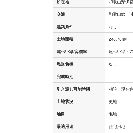
所在地
和歌山県伊都
交通
和歌山線 「
建築条件
なし
土地面積
246.78m
2
建ぺい率/容積率
建ぺい率：70
私道負担
なし
完成時期
-
引き渡し可能時期
相談（現在造
土地状況
更地
地目
宅地
最適用途
住宅用地