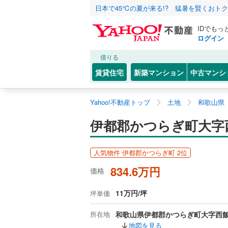
日本で45℃の夏が来る!? 猛暑を賢くおト
IDでもっ
ログイン
借りる
賃貸住宅
新築マンション
中古マンシ
Yahoo!不動産トップ
土地
和歌山県
伊都郡かつらぎ町大字
人気物件 伊都郡かつらぎ町 2位
834.6万円
価格
11万円/坪
坪単価
所在地
和歌山県伊都郡かつらぎ町大字西
地図を見る