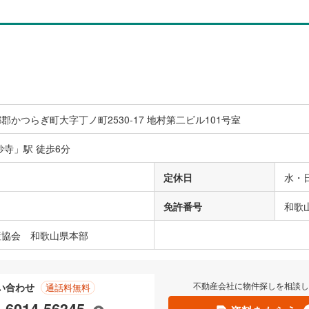
郡かつらぎ町大字丁ノ町2530-17 地村第二ビル101号室
妙寺」駅 徒歩6分
定休日
水・
免許番号
和歌山
産協会 和歌山県本部
不動産会社に物件探しを相談し
い合わせ
通話料無料
-6014-56345