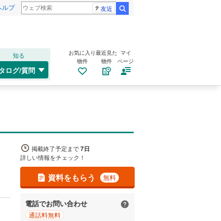
ヘルプ
友近
検索
お気に入り
最近見た
マイ
知る
物件
物件
ページ
タログ/質問
掲載終了予定まで
7日
詳しい情報をチェック！
資料をもらう
無料
電話でお問い合わせ
通話料無料