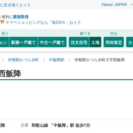
Yahoo! JAPAN
クに生き抜くヒント
と便利に
新規取得
ヤフーショッピングなら「毎日5％」おトク
買う
建てる
売る
ョン
新築一戸建て
中古一戸建て
注文住宅
土地
売却査定
カ
伊都郡かつらぎ町
中飯降駅
伊都郡かつらぎ町大字西飯降
西飯降
飯降
交通
和歌山線 「中飯降」駅 徒歩7分