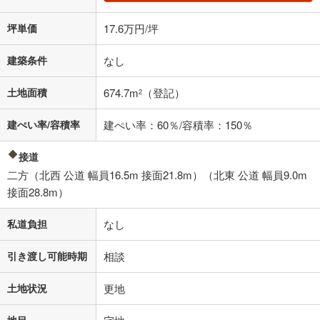
坪単価
17.6万円/坪
建築条件
なし
土地面積
674.7m
（登記）
2
建ぺい率/容積率
建ぺい率：60％/容積率：150％
接道
二方（北西 公道 幅員16.5m 接面21.8m）（北東 公道 幅員9.0m
接面28.8m）
私道負担
なし
引き渡し可能時期
相談
土地状況
更地
地目