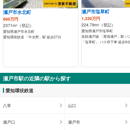
瀬戸市塩草町
瀬戸市水北町
1,330万円
660万円
224.79m
（登記）
2371m
（登記）
2
2
愛知県瀬戸市塩草町
愛知県瀬戸市水北町
名鉄瀬戸線 「尾張瀬戸」駅 バ
愛知環状鉄道 「中水野」駅 徒歩27分
「塩草町」 バス停下車 徒歩9
瀬戸市駅の近隣の駅から探す
愛知環状鉄道
八草
山口
瀬戸口
瀬戸市