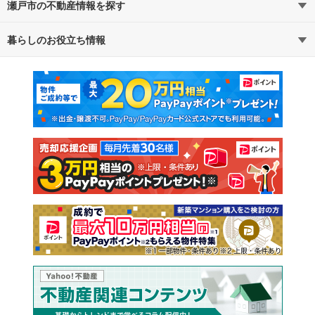
瀬戸市の不動産情報を探す
路線・駅から探す
地域から探す
暮らしのお役立ち情報
不動産・住宅
賃貸住宅
通勤・通学時間から探す
地図から探す
マンションカタログ
教えて！住まいの先生
新築マンション
中古マンション
新築一戸建て
中古一戸建て
注文住宅
土地
売却査定