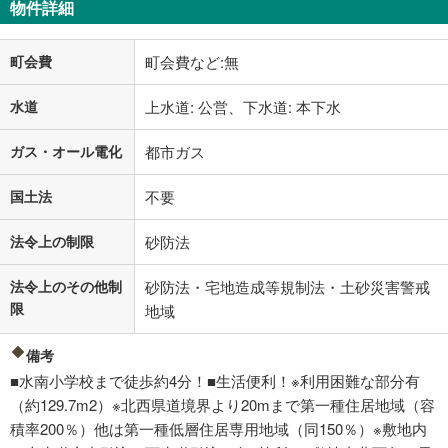
物件詳細
町会費
町会費など:無
水道
上水道: 公営、下水道: 本下水
ガス・オール電化
都市ガス
国土法
不要
法令上の制限
砂防法
法令上のその他制
砂防法・宅地造成等規制法・土砂災害警戒
限
地域
備考
■水南小学校まで徒歩約4分！■生活便利！※利用困難な部分有
（約129.7m2）※北西県道境界より20mまで第一種住居地域（容
積率200％）他は第一種低層住居専用地域（同150％）※敷地内