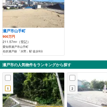
瀬戸市山手町
900万円
211.57m
（登記）
2
愛知県瀬戸市山手町
名鉄瀬戸線 「水野」駅 徒歩9分
瀬戸市の人気物件をランキングから探す
1
2