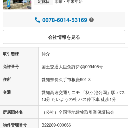
定休日
水曜・年末年始
0078-6014-53169
会社情報を見る
取引態様
仲介
免許番号
国土交通大臣免許(2)第009405号
住所
愛知県長久手市根嶽901-3
交通
愛知高速交通リニモ 「杁ケ池公園」駅 バス
13分 たいようの杜 バス停下車 徒歩1分
所属団体名
（公社）全国宅地建物取引業保証協会
物件管理番号
B22289-000666