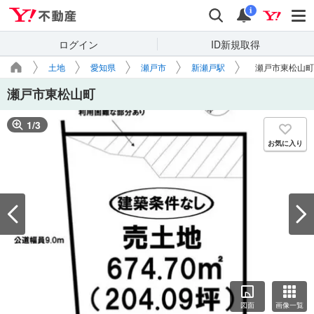
Yahoo!不動産
検索
通知
i
ログイン
ID新規取得
土地
愛知県
瀬戸市
新瀬戸駅
瀬戸市東松山町
瀬戸市東松山町
1
/
3
お気に入り
図面
画像一覧