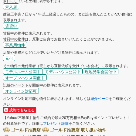
条件にしている土地に表示されます。
未入居
建築工事完了日から1年以上経過したものの、まだ誰も住んだことがない住宅に
表示されます。
賃貸中
賃貸中の物件に表示されます。
賃貸中の物件は、原則ご自身でお住まいいただくことができません。
事業用物件
店舗や事務所などにお使いいただける物件に表示されます。
元付
その物件の元付業者（売主から直接依頼を受けている会社）に表示されます。
モデルルーム公開中
モデルハウス公開中
現地見学会開催中
オープンハウス開催中
記載のイベントが開催中の物件に表示されます。
オンライン対応可
オンライン対応可能な物件に表示されます。詳しくは
紹介ページ
をご確認くだ
さい。
成約でもらえる
【Yahoo!不動産】物件ご成約で最大20万円相当PayPayポイントプレゼント！
の対象物件です。詳細は
プレゼント詳細
をご覧ください。
ゴールド推奨店
ゴールド推奨店 取り扱い物件