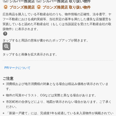
シルバー推奨店
シルバー推奨店 取り扱い物件
ブロンズ推奨店
ブロンズ推奨店 取り扱い物件
広告商品を購入している不動産会社のうち、物件情報の正確性、法令遵守、ヤ
フー不動産における成約実績等、当社所定の基準を満たした優良な店舗運営を
実践していると認めた不動産会社（もしくは当該認定を受けた不動産会社の取
扱物件）に表示されます。
タップすると用語の意味が書かれたポップアップが開きます。
タップすると画像を拡大表示されます。
PRマークについて
ご注意
消費税および地方消費税の対象となる場合は税込み価格が表示されていま
す。
物件の写真やイラスト、CGなどは実際と異なる場合があります。
市区町村の合併などにより、地図が表示されない場合があります。ご了承く
ださい。
「新築一戸建て」には、完成後1年を経過している未入居物件が掲載されてい