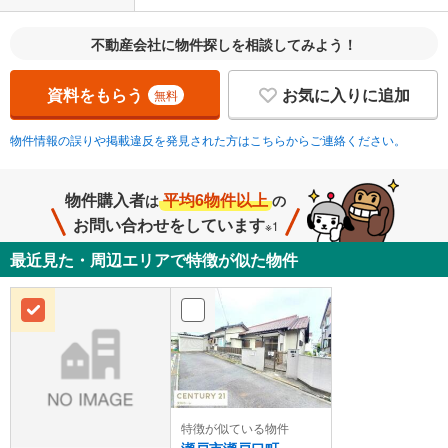
不動産会社に物件探しを相談してみよう！
資料をもらう
お気に入りに追加
無料
物件情報の誤りや掲載違反を発見された方はこちらからご連絡ください。
物件購入者
平均6物件以上
は
の
お問い合わせをしています
※1
最近見た・周辺エリアで特徴が似た物件
特徴が似ている物件
瀬戸市瀬戸口町