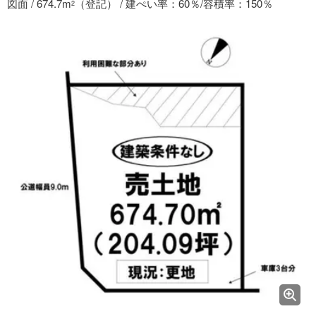
図面 / 674.7m
（登記） / 建ぺい率：60％/容積率：150％
2