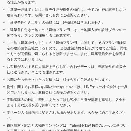
る場合があります。
「新築一戸建て」には、販売住戸が複数の物件は、全ての住戸に該当しない
項目もあります。各問い合わせ先にご確認ください。
「建築条件付き土地」の価格には、建物価格は含まれません。
「建築条件付き土地」の「建物プラン例」は、土地購入者の設計プランの一
例であり、プランの採用可否は任意です。
「土地（建築条件なし）」の「建物プラン例」に関して、そのプラン例は特
定の建築請負会社によるもので、 当該建築請負会社以外で建てた場合、同様
のものが同価格で建てられるとは限りません。また、建築請負会社を特定す
るものではありません。
お客様が入力する個人情報を含むお問い合わせデータは、当該物件の取扱会
社に送信され、そこで管理されます。
お問い合わせをされたお客様へは、取扱会社がご連絡いたします。
物件に関するお客様のお問い合わせについては、LINEヤフー株式会社は一切
関与いたしません。取扱会社に直接ご確認ください。
不動産購入の検討、契約にあたってはお客様ご自身が情報を確認し、各会社
より十分な説明を受け判断してください。
本ページの掲載内容は変更される場合があります。あらかじめご了承くださ
い。
市区町村・駅ごとの物件ランキングは、Yahoo!不動産独自のルールに基づい
て表示しています。（ランキングは火曜更新されます）