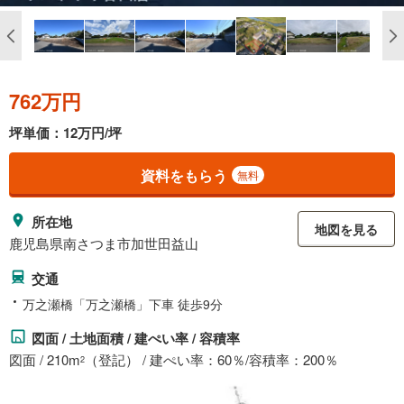
762万円
坪単価：12万円/坪
資料をもらう
無料
所在地
地図を見る
鹿児島県南さつま市加世田益山
交通
万之瀬橋「万之瀬橋」下車 徒歩9分
図面 / 土地面積 / 建ぺい率 / 容積率
図面 / 210m
（登記） / 建ぺい率：60％/容積率：200％
2