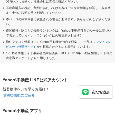
関与いたしません。取扱会社に直接ご確認ください。
不動産購入の検討、契約にあたってはお客様ご自身が情報を確認し、各会社
より十分な説明を受け判断してください。
本ページの掲載内容は変更される場合があります。あらかじめご了承くださ
い。
市区町村・駅ごとの物件ランキングは、Yahoo!不動産独自のルールに基づい
て表示しています。（ランキングは火曜更新されます）
物件クチコミ情報は主にYahoo!不動産が独自で収集し、一部は
マンションレ
ビュー（外部サイト）
から提供されたものを表示しています。
1 不動産情報サイト事業者連絡協議会（RSC）2018年 不動産情報サイト利用
者意識アンケートより引用しました。
Yahoo!不動産 LINE公式アカウント
新着物件をいち早くお届け！
友だち追加
便利な機能のご紹介
Yahoo!不動産 アプリ