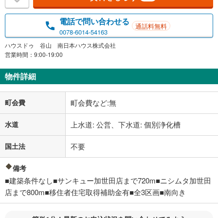
電話で問い合わせる
通話料無料
0078-6014-54163
ハウスドゥ 谷山 南日本ハウス株式会社
営業時間：9:00-19:00
物件詳細
町会費
町会費など:無
水道
上水道: 公営、下水道: 個別浄化槽
国土法
不要
備考
■建築条件なし■サンキュー加世田店まで720m■ニシムタ加世田
店まで800m■移住者住宅取得補助金有■全3区画■南向き