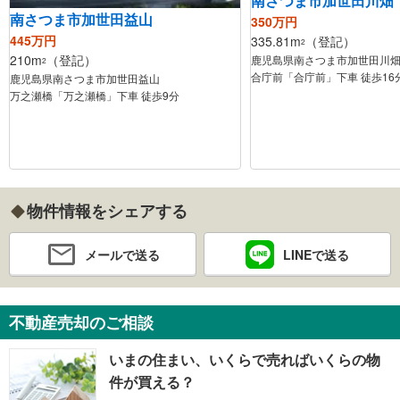
南さつま市加世田川畑
南さつま市加世田益山
350万円
445万円
335.81m
（登記）
2
210m
（登記）
鹿児島県南さつま市加世田川
2
合庁前「合庁前」下車 徒歩16
鹿児島県南さつま市加世田益山
万之瀬橋「万之瀬橋」下車 徒歩9分
物件情報をシェアする
メールで送る
LINEで送る
不動産売却のご相談
いまの住まい、いくらで売ればいくらの物
件が買える？