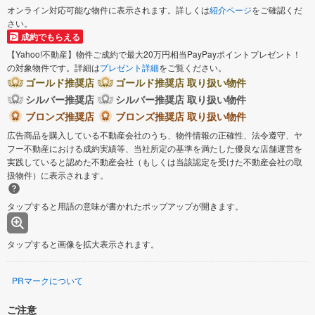
オンライン対応可能な物件に表示されます。詳しくは
紹介ページ
をご確認くだ
さい。
成約でもらえる
【Yahoo!不動産】物件ご成約で最大20万円相当PayPayポイントプレゼント！
の対象物件です。詳細は
プレゼント詳細
をご覧ください。
ゴールド推奨店
ゴールド推奨店 取り扱い物件
シルバー推奨店
シルバー推奨店 取り扱い物件
ブロンズ推奨店
ブロンズ推奨店 取り扱い物件
広告商品を購入している不動産会社のうち、物件情報の正確性、法令遵守、ヤ
フー不動産における成約実績等、当社所定の基準を満たした優良な店舗運営を
実践していると認めた不動産会社（もしくは当該認定を受けた不動産会社の取
扱物件）に表示されます。
タップすると用語の意味が書かれたポップアップが開きます。
タップすると画像を拡大表示されます。
PRマークについて
ご注意