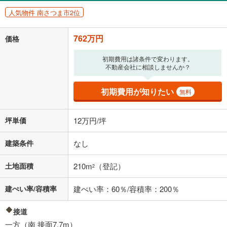
人気物件 南さつま市2位
762万円
価格
初期費用は諸条件で変わります。
不動産会社に相談しませんか？
初期費用が知りたい
無料
坪単価
12万円/坪
建築条件
なし
土地面積
210m
（登記）
2
建ぺい率/容積率
建ぺい率：60％/容積率：200％
接道
一方（南 接面7.7m）