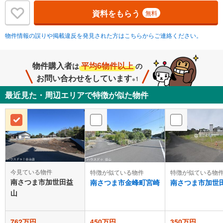
資料をもらう
無料
物件情報の誤りや掲載違反を発見された方はこちらからご連絡ください。
物件購入者
平均6物件以上
は
の
お問い合わせをしています
※1
最近見た・周辺エリアで特徴が似た物件
今見ている物件
特徴が似ている物件
特徴が似ている物
南さつま市加世田益
南さつま市金峰町宮崎
南さつま市加世
山
762万円
450万円
350万円