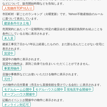
などについて、販売開始時期などを告知します。
人気物件TOP10入り
市区町村・駅ごとのランキング（火曜更新）です。Yahoo!不動産独自のルール
に基づいて表示しています。
建築条件付き土地
売買契約にあたって一定期間内に特定の建設会社と建築請負契約を結ぶことを
条件にしている土地に表示されます。
未入居
建築工事完了日から1年以上経過したものの、まだ誰も住んだことがない住宅に
表示されます。
賃貸中
賃貸中の物件に表示されます。
賃貸中の物件は、原則ご自身でお住まいいただくことができません。
事業用物件
店舗や事務所などにお使いいただける物件に表示されます。
元付
その物件の元付業者（売主から直接依頼を受けている会社）に表示されます。
モデルルーム公開中
モデルハウス公開中
現地見学会開催中
オープンハウス開催中
記載のイベントが開催中の物件に表示されます。
オンライン対応可