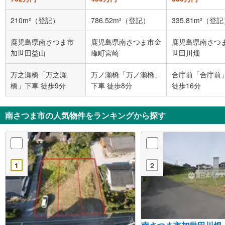
210m²（登記）
786.52m²（登記）
335.81m²（登
鹿児島県南さつま市
鹿児島県南さつま市金
鹿児島県南さつ
加世田益山
峰町宮崎
世田川畑
万之瀬橋「万之瀬
万ノ瀬橋「万ノ瀬橋」
合庁前「合庁前
橋」下車 徒歩9分
下車 徒歩8分
徒歩16分
南さつま市の人気物件をランキングから探す
1
2