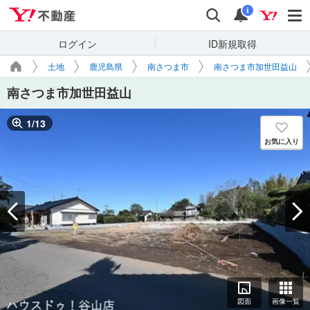
Yahoo!不動産
検索
通知
i
ログイン
ID新規取得
土地
鹿児島県
南さつま市
南さつま市加世田益山
南さつま市加世田益山
1
/
13
お気に入り
図面
画像一覧