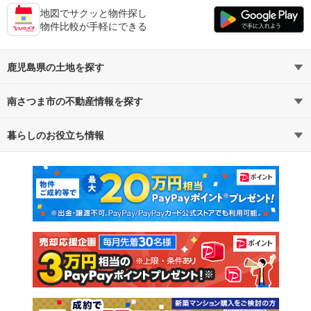
地図でサクッと物件探し
物件比較が手軽にできる
鹿児島県の土地を探す
南さつま市の不動産情報を探す
路線・駅から探す
地域から探す
暮らしのお役立ち情報
不動産・住宅
賃貸住宅
通勤・通学時間から探す
地図から探す
マンションカタログ
教えて！住まいの先生
新築マンション
中古マンション
新築一戸建て
中古一戸建て
注文住宅
土地
売却査定