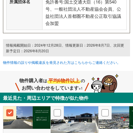
所属団体名
免許番号:国土交通大臣（16）第540
号、一般社団法人不動産協会会員、公
益社団法人首都圏不動産公正取引協議
会加盟
情報掲載開始日：2024年12月28日、情報更新日：2026年8月7日、次回更
新予定日：2026年8月20日
物件情報の誤りや掲載違反を発見された方はこちらからご連絡ください。
物件購入者
平均6物件以上
は
の
お問い合わせをしています
※1
最近見た・周辺エリアで特徴が似た物件