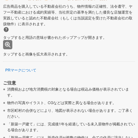
広告商品を購入している不動産会社のうち、物件情報の正確性、法令遵守、ヤ
フー不動産における成約実績等、当社所定の基準を満たした優良な店舗運営を
実践していると認めた不動産会社（もしくは当該認定を受けた不動産会社の取
扱物件）に表示されます。
タップすると用語の意味が書かれたポップアップが開きます。
タップすると画像を拡大表示されます。
PRマークについて
ご注意
消費税および地方消費税の対象となる場合は税込み価格が表示されていま
す。
物件の写真やイラスト、CGなどは実際と異なる場合があります。
市区町村の合併などにより、地図が表示されない場合があります。ご了承く
ださい。
「新築一戸建て」には、完成後1年を経過している未入居物件が掲載されてい
る場合があります。
「新築一戸建て」には、販売住戸が複数の物件は、全ての住戸に該当しない