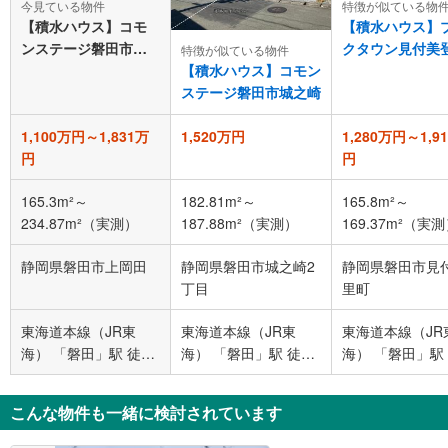
今見ている物件
特徴が似ている物
【積水ハウス】コモ
【積水ハウス】
ンステージ磐田市上
クタウン見付美
特徴が似ている物件
岡田
【積水ハウス】コモン
ステージ磐田市城之崎
1,100万円～1,831万
1,520万円
1,280万円～1,9
円
円
165.3m²～
182.81m²～
165.8m²～
234.87m²（実測）
187.88m²（実測）
169.37m²（実
静岡県磐田市上岡田
静岡県磐田市城之崎2
静岡県磐田市見
丁目
里町
東海道本線（JR東
東海道本線（JR東
東海道本線（JR
海） 「磐田」駅 徒歩
海） 「磐田」駅 徒歩
海） 「磐田」駅
26分
22分
14分 遠鉄スト
店 バス停下車 徒
こんな物件も一緒に検討されています
分