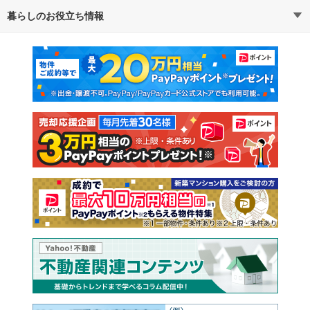
暮らしのお役立ち情報
不動産・住宅
賃貸住宅
通勤・通学時間から探す
地図から探す
マンションカタログ
教えて！住まいの先生
新築マンション
中古マンション
新築一戸建て
中古一戸建て
注文住宅
土地
売却査定