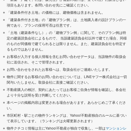
項目もあります。各問い合わせ先にご確認ください。
「建築条件付き土地」の価格には、建物価格は含まれません。
「建築条件付き土地」の「建物プラン例」は、土地購入者の設計プランの一
例であり、プランの採用可否は任意です。
「土地（建築条件なし）」の「建物プラン例」に関して、そのプラン例は特
定の建築請負会社によるもので、 当該建築請負会社以外で建てた場合、同様
のものが同価格で建てられるとは限りません。また、建築請負会社を特定す
るものではありません。
お客様が入力する個人情報を含むお問い合わせデータは、当該物件の取扱会
社に送信され、そこで管理されます。
お問い合わせをされたお客様へは、取扱会社がご連絡いたします。
物件に関するお客様のお問い合わせについては、LINEヤフー株式会社は一切
関与いたしません。取扱会社に直接ご確認ください。
不動産購入の検討、契約にあたってはお客様ご自身が情報を確認し、各会社
より十分な説明を受け判断してください。
本ページの掲載内容は変更される場合があります。あらかじめご了承くださ
い。
市区町村・駅ごとの物件ランキングは、Yahoo!不動産独自のルールに基づい
て表示しています。（ランキングは火曜更新されます）
物件クチコミ情報は主にYahoo!不動産が独自で収集し、一部は
マンションレ