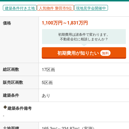
建築条件付き土地
人気物件 磐田市5位
現地見学会開催中
1,100万円～1,831万円
価格
初期費用は諸条件で変わります。
不動産会社に相談しませんか？
初期費用が知りたい
無料
総区画数
17区画
販売区画数
5区画
建築条件
あり
建築条件備考
-
土地面積
165.3m
～234.87m
（実測）
2
2