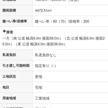
開発面積
4472.51m
2
建ぺい率/容積率
建ぺい率：60（70）/容積率：200
接道
一方（南 公道 幅員6.0m 接面58.0m）（北 公道 幅員6.0m 接面2
5.0m）（東 公道 幅員4.0m 接面38.0m）
私道負担
私道負担なし
引き渡し可能時期
指定有り（-）
土地状況
更地
地目
宅地
用途地域
工業地域