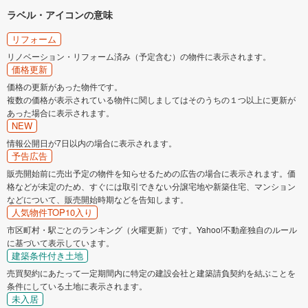
ラベル・アイコンの意味
リフォーム
リノベーション・リフォーム済み（予定含む）の物件に表示されます。
価格更新
価格の更新があった物件です。
複数の価格が表示されている物件に関しましてはそのうちの１つ以上に更新が
あった場合に表示されます。
NEW
情報公開日が7日以内の場合に表示されます。
予告広告
販売開始前に売出予定の物件を知らせるための広告の場合に表示されます。価
格などが未定のため、すぐには取引できない分譲宅地や新築住宅、マンション
などについて、販売開始時期などを告知します。
人気物件TOP10入り
市区町村・駅ごとのランキング（火曜更新）です。Yahoo!不動産独自のルール
に基づいて表示しています。
建築条件付き土地
売買契約にあたって一定期間内に特定の建設会社と建築請負契約を結ぶことを
条件にしている土地に表示されます。
未入居