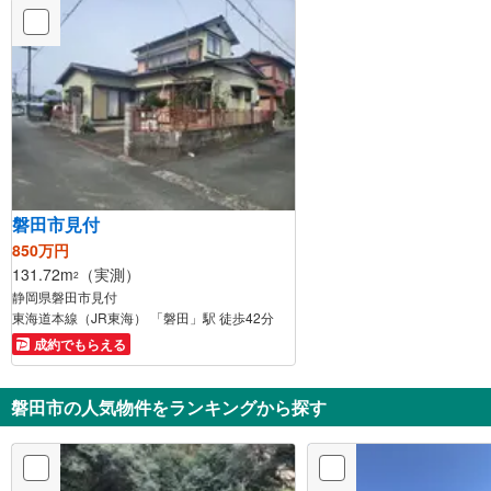
磐田市見付
850万円
131.72m
（実測）
2
静岡県磐田市見付
東海道本線（JR東海） 「磐田」駅 徒歩42分
成約でもらえる
磐田市の人気物件をランキングから探す