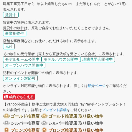
建築工事完了日から1年以上経過したものの、まだ誰も住んだことがない住宅に
表示されます。
賃貸中
賃貸中の物件に表示されます。
賃貸中の物件は、原則ご自身でお住まいいただくことができません。
事業用物件
店舗や事務所などにお使いいただける物件に表示されます。
元付
その物件の元付業者（売主から直接依頼を受けている会社）に表示されます。
モデルルーム公開中
モデルハウス公開中
現地見学会開催中
オープンハウス開催中
記載のイベントが開催中の物件に表示されます。
オンライン対応可
オンライン対応可能な物件に表示されます。詳しくは
紹介ページ
をご確認くだ
さい。
成約でもらえる
【Yahoo!不動産】物件ご成約で最大20万円相当PayPayポイントプレゼント！
の対象物件です。詳細は
プレゼント詳細
をご覧ください。
ゴールド推奨店
ゴールド推奨店 取り扱い物件
シルバー推奨店
シルバー推奨店 取り扱い物件
ブロンズ推奨店
ブロンズ推奨店 取り扱い物件