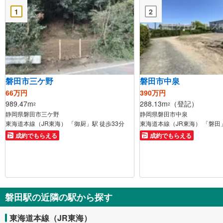
1
2
磐田市三ケ野
磐田市中泉
66万円
390万円
989.47m
288.13m
（登記）
2
2
静岡県磐田市三ケ野
静岡県磐田市中泉
東海道本線（JR東海） 「御厨」駅 徒歩33分
東海道本線（JR東海） 「磐田」
成約でもらえる
成約でもらえる
磐田駅の近隣の駅から探す
東海道本線（JR東海）