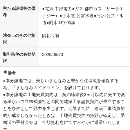
主たる設備等の備
●電気:中部電力●ガス:都市ガス（サーラエ
考
ナジー）●上水道:公営水道●汚水:公共下水
道●雨水:U字側溝
法令上のその他制
隅切り有
限
取引条件の有効期
2026/08/20
限
備考
※本分譲地では、美しいまちなみと豊かな住環境を確保する
為、「まちなみガイドライン」を設けております。
●本分譲地の土地売買契約は、契約締結後3ヶ月以内に売主であ
る積水ハウス株式会社との間で建築工事請負契約が成立するこ
とを条件として効力を生じます。期限までに、建築工事請負契
約が成立しなかったときは、土地売買契約の無効が確定し、受
領済の手付金等は、全額無利息にてすみやかに返還いたしま
す。