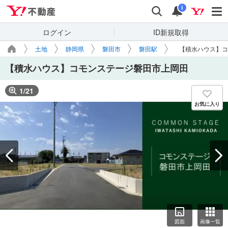
Yahoo!不動産
検索
通知
i
ログイン
ID新規取得
土地
静岡県
磐田市
磐田駅
【積水ハウス】コ
【積水ハウス】コモンステージ磐田市上岡田
1
/
21
お気に入り
図面
画像一覧