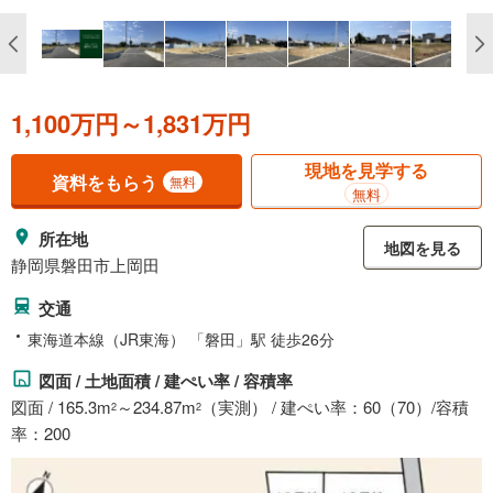
1,100万円～1,831万円
現地を見学する
資料をもらう
無料
無料
所在地
地図を見る
静岡県磐田市上岡田
交通
東海道本線（JR東海） 「磐田」駅 徒歩26分
図面 / 土地面積 / 建ぺい率 / 容積率
図面 / 165.3m
～234.87m
（実測） / 建ぺい率：60（70）/容積
2
2
率：200