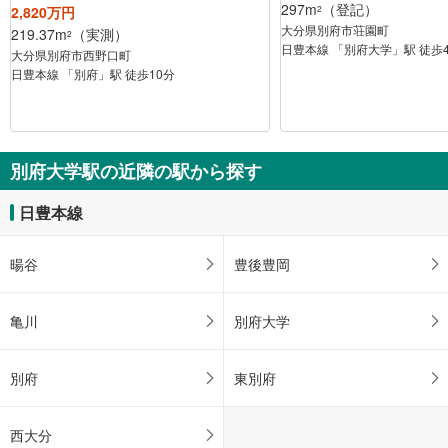
297m
（登記）
2,820万円
2
大分県別府市荘園町
219.37m
（実測）
2
日豊本線 「別府大学」駅 徒歩
大分県別府市西野口町
日豊本線 「別府」駅 徒歩10分
別府大学駅の近隣の駅から探す
日豊本線
暘谷
豊後豊岡
亀川
別府大学
別府
東別府
西大分