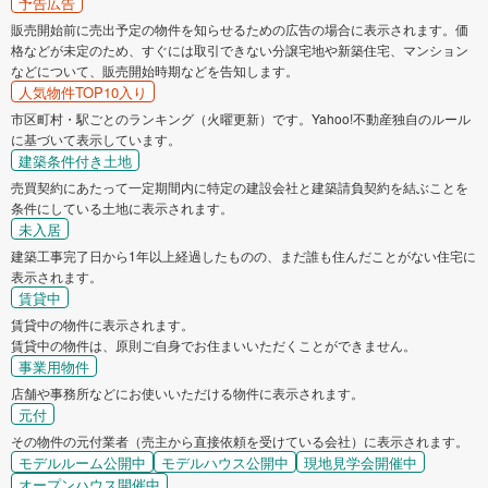
予告広告
販売開始前に売出予定の物件を知らせるための広告の場合に表示されます。価
格などが未定のため、すぐには取引できない分譲宅地や新築住宅、マンション
などについて、販売開始時期などを告知します。
人気物件TOP10入り
市区町村・駅ごとのランキング（火曜更新）です。Yahoo!不動産独自のルール
に基づいて表示しています。
建築条件付き土地
売買契約にあたって一定期間内に特定の建設会社と建築請負契約を結ぶことを
条件にしている土地に表示されます。
未入居
建築工事完了日から1年以上経過したものの、まだ誰も住んだことがない住宅に
表示されます。
賃貸中
賃貸中の物件に表示されます。
賃貸中の物件は、原則ご自身でお住まいいただくことができません。
事業用物件
店舗や事務所などにお使いいただける物件に表示されます。
元付
その物件の元付業者（売主から直接依頼を受けている会社）に表示されます。
モデルルーム公開中
モデルハウス公開中
現地見学会開催中
オープンハウス開催中