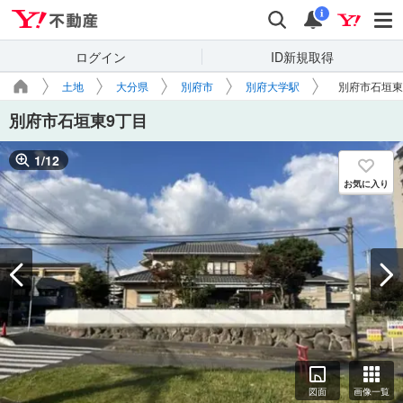
Yahoo!不動産
検索
通知
i
ログイン
ID新規取得
土地
大分県
別府市
別府大学駅
別府市石垣東
別府市石垣東9丁目
1
/
12
お気に入り
図面
画像一覧