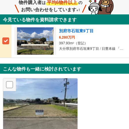
物件購入者
平均6物件以上
は
の
お問い合わせをしています
※1
今見ている物件を資料請求できます
別府市石垣東9丁目
6,280万円
397.93m
（登記）
2
大分県別府市石垣東9丁目 / 日豊本線 「別府大学」駅 徒歩22分
こんな物件も一緒に検討されています