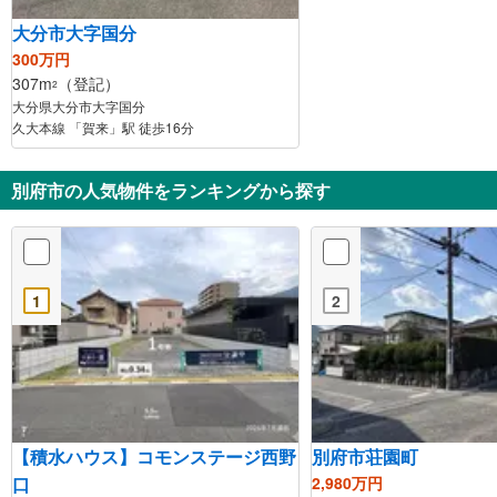
大分市大字国分
300万円
307m
（登記）
2
大分県大分市大字国分
久大本線 「賀来」駅 徒歩16分
別府市の人気物件をランキングから探す
1
2
【積水ハウス】コモンステージ西野
別府市荘園町
口
2,980万円