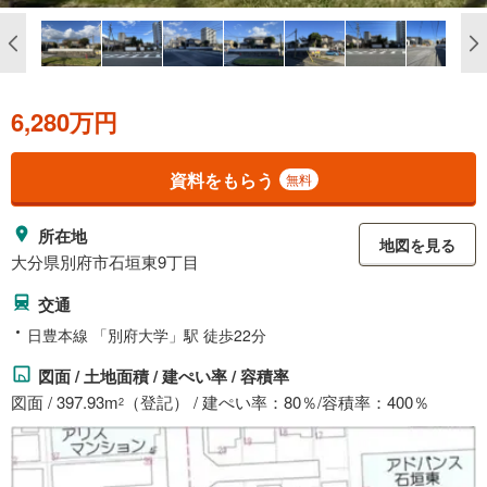
6,280万円
資料をもらう
無料
所在地
地図を見る
大分県別府市石垣東9丁目
交通
日豊本線 「別府大学」駅 徒歩22分
図面 / 土地面積 / 建ぺい率 / 容積率
図面 / 397.93m
（登記） / 建ぺい率：80％/容積率：400％
2