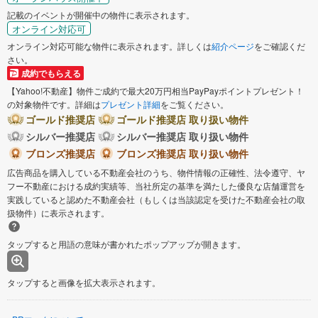
記載のイベントが開催中の物件に表示されます。
オンライン対応可
オンライン対応可能な物件に表示されます。詳しくは
紹介ページ
をご確認くだ
さい。
成約でもらえる
【Yahoo!不動産】物件ご成約で最大20万円相当PayPayポイントプレゼント！
の対象物件です。詳細は
プレゼント詳細
をご覧ください。
ゴールド推奨店
ゴールド推奨店 取り扱い物件
シルバー推奨店
シルバー推奨店 取り扱い物件
ブロンズ推奨店
ブロンズ推奨店 取り扱い物件
広告商品を購入している不動産会社のうち、物件情報の正確性、法令遵守、ヤ
フー不動産における成約実績等、当社所定の基準を満たした優良な店舗運営を
実践していると認めた不動産会社（もしくは当該認定を受けた不動産会社の取
扱物件）に表示されます。
タップすると用語の意味が書かれたポップアップが開きます。
タップすると画像を拡大表示されます。