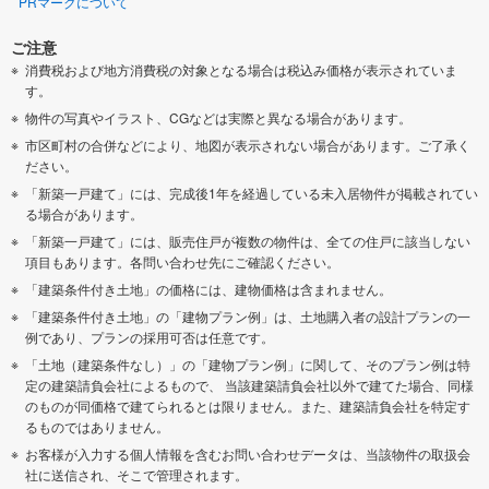
PRマークについて
ご注意
消費税および地方消費税の対象となる場合は税込み価格が表示されていま
す。
物件の写真やイラスト、CGなどは実際と異なる場合があります。
市区町村の合併などにより、地図が表示されない場合があります。ご了承く
ださい。
「新築一戸建て」には、完成後1年を経過している未入居物件が掲載されてい
る場合があります。
「新築一戸建て」には、販売住戸が複数の物件は、全ての住戸に該当しない
項目もあります。各問い合わせ先にご確認ください。
「建築条件付き土地」の価格には、建物価格は含まれません。
「建築条件付き土地」の「建物プラン例」は、土地購入者の設計プランの一
例であり、プランの採用可否は任意です。
「土地（建築条件なし）」の「建物プラン例」に関して、そのプラン例は特
定の建築請負会社によるもので、 当該建築請負会社以外で建てた場合、同様
のものが同価格で建てられるとは限りません。また、建築請負会社を特定す
るものではありません。
お客様が入力する個人情報を含むお問い合わせデータは、当該物件の取扱会
社に送信され、そこで管理されます。