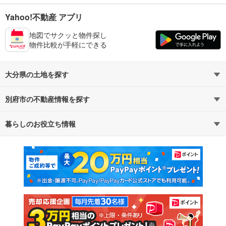
Yahoo!不動産 アプリ
地図でサクッと物件探し
物件比較が手軽にできる
大分県の土地を探す
別府市の不動産情報を探す
路線・駅から探す
地域から探す
暮らしのお役立ち情報
不動産・住宅
賃貸住宅
通勤・通学時間から探す
地図から探す
マンションカタログ
教えて！住まいの先生
新築マンション
中古マンション
新築一戸建て
中古一戸建て
注文住宅
土地