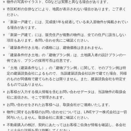
物件の写真やイラスト、CGなどは実際と異なる場合があります。
市区町村の合併などにより、地図が表示されない場合があります。ご了承く
ださい。
「新築一戸建て」には、完成後1年を経過している未入居物件が掲載されてい
る場合があります。
「新築一戸建て」には、販売住戸が複数の物件は、全ての住戸に該当しない
項目もあります。各問い合わせ先にご確認ください。
「建築条件付き土地」の価格には、建物価格は含まれません。
「建築条件付き土地」の「建物プラン例」は、土地購入者の設計プランの一
例であり、プランの採用可否は任意です。
「土地（建築条件なし）」の「建物プラン例」に関して、そのプラン例は特
定の建築請負会社によるもので、 当該建築請負会社以外で建てた場合、同様
のものが同価格で建てられるとは限りません。また、建築請負会社を特定す
るものではありません。
お客様が入力する個人情報を含むお問い合わせデータは、当該物件の取扱会
社に送信され、そこで管理されます。
お問い合わせをされたお客様へは、取扱会社がご連絡いたします。
物件に関するお客様のお問い合わせについては、LINEヤフー株式会社は一切
関与いたしません。取扱会社に直接ご確認ください。
不動産購入の検討、契約にあたってはお客様ご自身が情報を確認し、各会社
より十分な説明を受け判断してください。