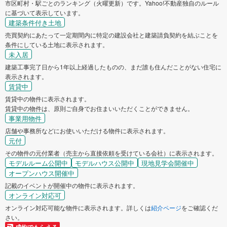
市区町村・駅ごとのランキング（火曜更新）です。Yahoo!不動産独自のルール
に基づいて表示しています。
建築条件付き土地
売買契約にあたって一定期間内に特定の建設会社と建築請負契約を結ぶことを
条件にしている土地に表示されます。
未入居
建築工事完了日から1年以上経過したものの、まだ誰も住んだことがない住宅に
表示されます。
賃貸中
賃貸中の物件に表示されます。
賃貸中の物件は、原則ご自身でお住まいいただくことができません。
事業用物件
店舗や事務所などにお使いいただける物件に表示されます。
元付
その物件の元付業者（売主から直接依頼を受けている会社）に表示されます。
モデルルーム公開中
モデルハウス公開中
現地見学会開催中
オープンハウス開催中
記載のイベントが開催中の物件に表示されます。
オンライン対応可
オンライン対応可能な物件に表示されます。詳しくは
紹介ページ
をご確認くだ
さい。