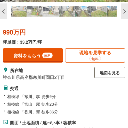
990万円
坪単価：33.2万円/坪
現地を見学する
資料をもらう
無料
無料
所在地
地図を見る
神奈川県高座郡寒川町岡田2丁目
交通
相模線 「寒川」駅 徒歩9分
相模線 「宮山」駅 徒歩23分
相模線 「香川」駅 徒歩36分
図面 / 土地面積 / 建ぺい率 / 容積率