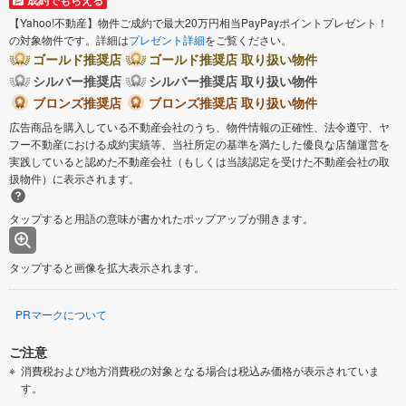
成約でもらえる
【Yahoo!不動産】物件ご成約で最大20万円相当PayPayポイントプレゼント！
の対象物件です。詳細は
プレゼント詳細
をご覧ください。
ゴールド推奨店
ゴールド推奨店 取り扱い物件
シルバー推奨店
シルバー推奨店 取り扱い物件
ブロンズ推奨店
ブロンズ推奨店 取り扱い物件
広告商品を購入している不動産会社のうち、物件情報の正確性、法令遵守、ヤ
フー不動産における成約実績等、当社所定の基準を満たした優良な店舗運営を
実践していると認めた不動産会社（もしくは当該認定を受けた不動産会社の取
扱物件）に表示されます。
タップすると用語の意味が書かれたポップアップが開きます。
タップすると画像を拡大表示されます。
PRマークについて
ご注意
消費税および地方消費税の対象となる場合は税込み価格が表示されていま
す。