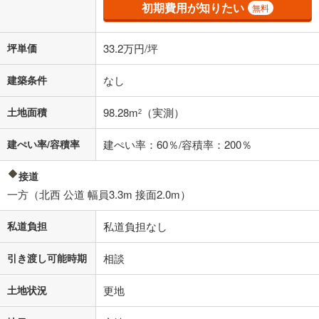
初期費用が知りたい
無料
坪単価
33.2万円/坪
建築条件
なし
土地面積
98.28m
（実測）
2
建ぺい率/容積率
建ぺい率：60％/容積率：200％
接道
一方（北西 公道 幅員3.3m 接面2.0m）
私道負担
私道負担なし
引き渡し可能時期
相談
土地状況
更地