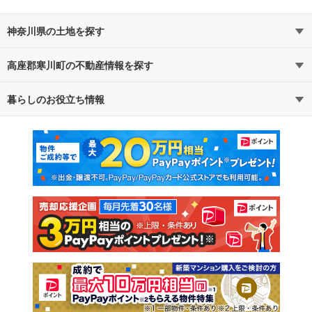
神奈川県の土地を探す
高座郡寒川町の不動産情報を探す
路線・駅から探す
地域から探す
暮らしのお役立ち情報
不動産・住宅
賃貸住宅
通勤・通学時間から探す
地図から探す
マンションカタログ
教えて！住まいの先生
新築マンション
中古マンション
新築一戸建て
中古一戸建て
注文住宅
土地
売却査定