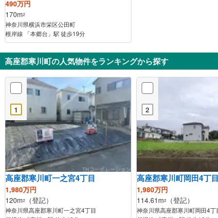
490万円
170m
2
神奈川県横浜市栄区公田町
根岸線 「本郷台」駅 徒歩19分
高座郡寒川町の人気物件をランキングから探す
1
2
高座郡寒川町一之宮4丁目
高座郡寒川町岡田4丁
1,980万円
1,980万円
120m
（登記）
114.61m
（登記）
2
2
神奈川県高座郡寒川町一之宮4丁目
神奈川県高座郡寒川町岡田4丁