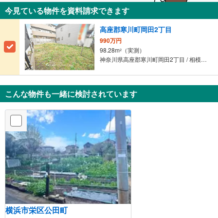
今見ている物件を資料請求できます
高座郡寒川町岡田2丁目
990万円
98.28m
（実測）
2
神奈川県高座郡寒川町岡田2丁目 / 相模線 「寒川」駅 徒歩9分
こんな物件も一緒に検討されています
横浜市栄区公田町