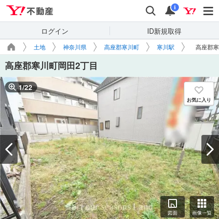
Yahoo!不動産
検索
通知
i
ログイン
ID新規取得
土地
神奈川県
高座郡寒川町
寒川駅
高座郡寒
高座郡寒川町岡田2丁目
1
/
22
お気に入り
図面
画像一覧