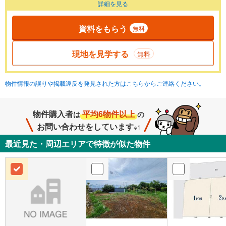
詳細を見る
資料をもらう
無料
現地を見学する
無料
物件情報の誤りや掲載違反を発見された方はこちらからご連絡ください。
物件購入者
平均6物件以上
は
の
お問い合わせをしています
※1
最近見た・周辺エリアで特徴が似た物件