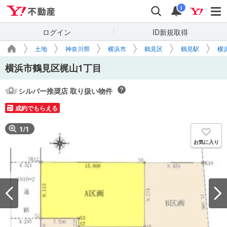
Yahoo!不動産
検索
通知
i
ログイン
ID新規取得
土地
神奈川県
横浜市
鶴見区
鶴見駅
横
横浜市鶴見区梶山1丁目
シルバー推奨店 取り扱い物件
成約でもらえる
1
/
1
お気に入り