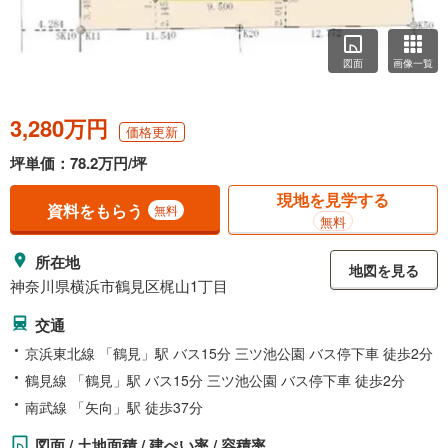
図面
画像一覧
3,280万円
価格更新
坪単価：78.2万円/坪
現地を見学する
資料をもらう
無料
無料
所在地
地図を見る
神奈川県横浜市鶴見区梶山1丁目
交通
京浜東北線 「鶴見」駅 バス15分 三ツ池公園 バス停下車 徒歩2分
鶴見線 「鶴見」駅 バス15分 三ツ池公園 バス停下車 徒歩2分
南武線 「矢向」駅 徒歩37分
図面 / 土地面積 / 建ぺい率 / 容積率