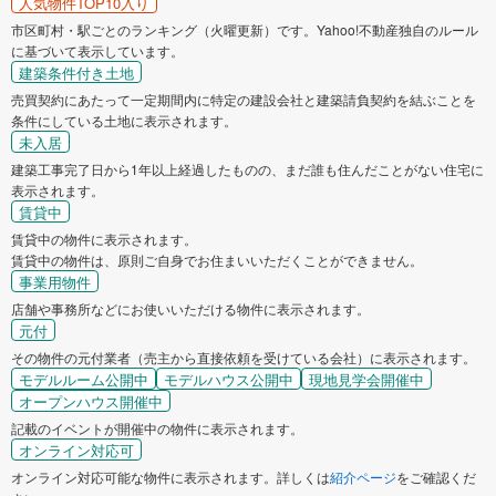
人気物件TOP10入り
市区町村・駅ごとのランキング（火曜更新）です。Yahoo!不動産独自のルール
に基づいて表示しています。
建築条件付き土地
売買契約にあたって一定期間内に特定の建設会社と建築請負契約を結ぶことを
条件にしている土地に表示されます。
未入居
建築工事完了日から1年以上経過したものの、まだ誰も住んだことがない住宅に
表示されます。
賃貸中
賃貸中の物件に表示されます。
賃貸中の物件は、原則ご自身でお住まいいただくことができません。
事業用物件
店舗や事務所などにお使いいただける物件に表示されます。
元付
その物件の元付業者（売主から直接依頼を受けている会社）に表示されます。
モデルルーム公開中
モデルハウス公開中
現地見学会開催中
オープンハウス開催中
記載のイベントが開催中の物件に表示されます。
オンライン対応可
オンライン対応可能な物件に表示されます。詳しくは
紹介ページ
をご確認くだ