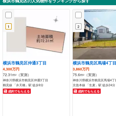
横浜市鶴見区の人気物件をランキングから探す
1
2
横浜市鶴見区仲通3丁目
横浜市鶴見区馬場4丁
4,300万円
3,860万円
72.31m
（実測）
75.6m
（実測）
2
2
神奈川県横浜市鶴見区仲通3丁目
神奈川県横浜市鶴見区馬場4丁
鶴見線 「弁天橋」駅 徒歩9分
京急本線 「生麦」駅 徒歩24分
成約でもらえる
成約でもらえる