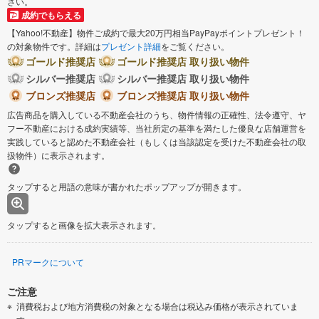
さい。
成約でもらえる
【Yahoo!不動産】物件ご成約で最大20万円相当PayPayポイントプレゼント！
の対象物件です。詳細は
プレゼント詳細
をご覧ください。
ゴールド推奨店
ゴールド推奨店 取り扱い物件
シルバー推奨店
シルバー推奨店 取り扱い物件
ブロンズ推奨店
ブロンズ推奨店 取り扱い物件
広告商品を購入している不動産会社のうち、物件情報の正確性、法令遵守、ヤ
フー不動産における成約実績等、当社所定の基準を満たした優良な店舗運営を
実践していると認めた不動産会社（もしくは当該認定を受けた不動産会社の取
扱物件）に表示されます。
タップすると用語の意味が書かれたポップアップが開きます。
タップすると画像を拡大表示されます。
PRマークについて
ご注意
消費税および地方消費税の対象となる場合は税込み価格が表示されていま