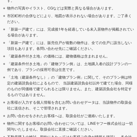
す。
物件の写真やイラスト、CGなどは実際と異なる場合があります。
市区町村の合併などにより、地図が表示されない場合があります。ご了承く
ださい。
「新築一戸建て」には、完成後1年を経過している未入居物件が掲載されてい
る場合があります。
「新築一戸建て」には、販売住戸が複数の物件は、全ての住戸に該当しない
項目もあります。各問い合わせ先にご確認ください。
「建築条件付き土地」の価格には、建物価格は含まれません。
「建築条件付き土地」の「建物プラン例」は、土地購入者の設計プランの一
例であり、プランの採用可否は任意です。
「土地（建築条件なし）」の「建物プラン例」に関して、そのプラン例は特
定の建築請負会社によるもので、 当該建築請負会社以外で建てた場合、同様
のものが同価格で建てられるとは限りません。また、建築請負会社を特定す
るものではありません。
お客様が入力する個人情報を含むお問い合わせデータは、当該物件の取扱会
社に送信され、そこで管理されます。
お問い合わせをされたお客様へは、取扱会社がご連絡いたします。
物件に関するお客様のお問い合わせについては、LINEヤフー株式会社は一切
関与いたしません。取扱会社に直接ご確認ください。
不動産購入の検討、契約にあたってはお客様ご自身が情報を確認し、各会社