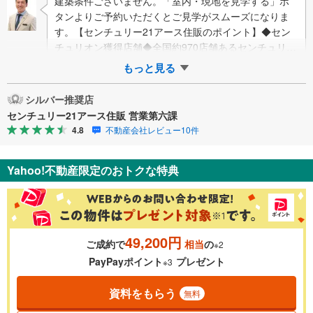
建築条件ございません。「室内・現地を見学する」ボ
タンよりご予約いただくとご見学がスムーズになりま
す。【センチュリー21アース住販のポイント】◆セン
チュリオン獲得店舗◆全国約970店舗あるセンチュリー
21のお店。その中でも、アメリカ…
もっと見る
シルバー推奨店
センチュリー21アース住販 営業第六課
4.8
不動産会社レビュー10件
Yahoo!不動産限定のおトクな特典
49,200円
ご成約で
相当
の
※2
PayPayポイント
プレゼント
※3
資料をもらう
無料