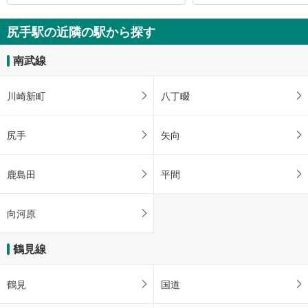
尻手駅の近隣の駅から探す
南武線
川崎新町
八丁畷
尻手
矢向
鹿島田
平間
向河原
鶴見線
鶴見
国道