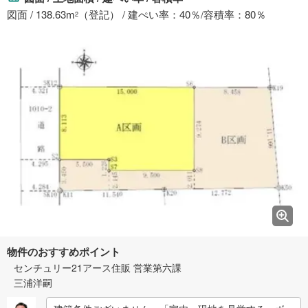
図面 / 138.63m
（登記） / 建ぺい率：40％/容積率：80％
2
物件のおすすめポイント
センチュリー21アース住販 営業第六課
三浦洋嗣