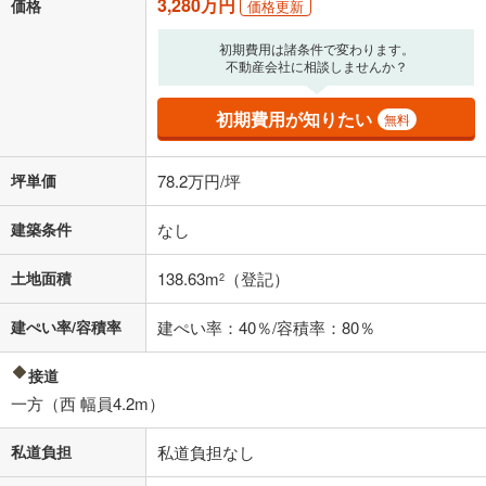
3,280万円
価格
価格更新
初期費用は諸条件で変わります。
不動産会社に相談しませんか？
初期費用が知りたい
無料
坪単価
78.2万円/坪
建築条件
なし
土地面積
138.63m
（登記）
2
建ぺい率/容積率
建ぺい率：40％/容積率：80％
接道
一方（西 幅員4.2m）
私道負担
私道負担なし