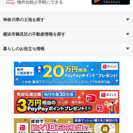
物件比較が手軽にできる
神奈川県の土地を探す
横浜市鶴見区の不動産情報を探す
路線・駅から探す
地域から探す
暮らしのお役立ち情報
不動産・住宅
賃貸住宅
通勤・通学時間から探す
地図から探す
マンションカタログ
教えて！住まいの先生
新築マンション
中古マンション
新築一戸建て
中古一戸建て
注文住宅
土地
売却査定