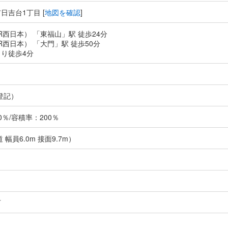
日吉台1丁目 [
地図を確認
]
R西日本） 「東福山」駅 徒歩24分
R西日本） 「大門」駅 徒歩50分
り徒歩4分
登記）
％/容積率：200％
 幅員6.0m 接面9.7m）
可