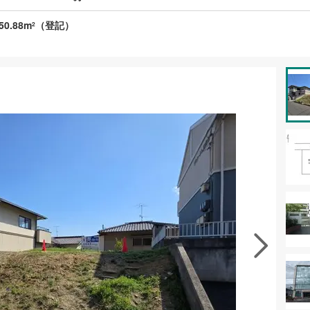
50.88m
（登記）
2
資料をもらう
無料
徴の似た物件を見る
お気に入りに追加する