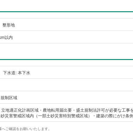
、整形地
km以内
、下水道: 本下水
事規制区域
域・立地適正化計画区域・農地転用届出要・盛土規制法許可が必要な工事
土砂災害警戒区域内（一部土砂災害特別警戒区域）・建築の際にがけ条
様へご確認をお願いいたします。