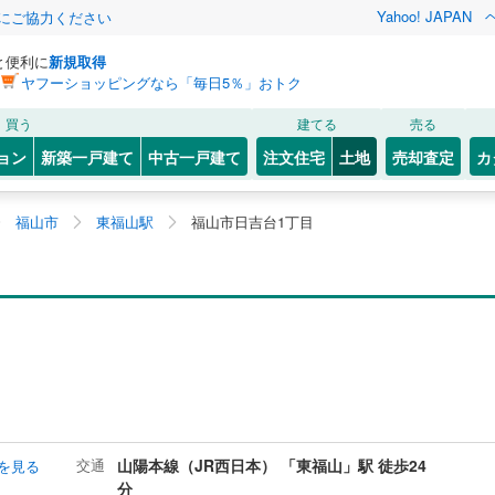
Yahoo! JAPAN
金にご協力ください
と便利に
新規取得
ヤフーショッピングなら「毎日5％」おトク
買う
建てる
売る
ョン
新築一戸建て
中古一戸建て
注文住宅
土地
売却査定
カ
福山市
東福山駅
福山市日吉台1丁目
交通
山陽本線（JR西日本） 「東福山」駅 徒歩24
を見る
分