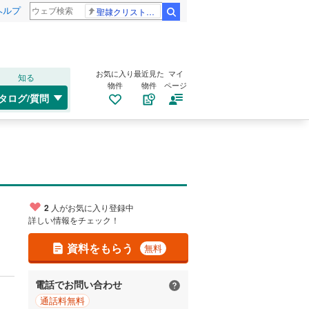
ヘルプ
聖隷クリストファー高校
検索
お気に入り
最近見た
マイ
知る
物件
物件
ページ
タログ/質問
2
人がお気に入り登録中
詳しい情報をチェック！
資料をもらう
無料
電話でお問い合わせ
通話料無料