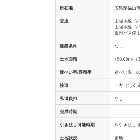
所在地
広島県福山市
交通
山陽本線（J
山陽本線（J
吉田バス停よ
建築条件
なし
土地面積
150.88m
（
2
建ぺい率/容積率
建ぺい率：60
接道
一方（北 公道
私道負担
なし
完成時期
-
引き渡し可能時期
即引き渡し
土地状況
更地