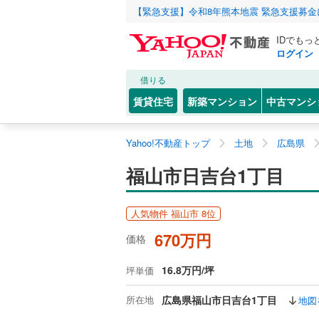
【緊急支援】令和8年熊本地震 緊急支援募
IDでもっ
ログイン
借りる
賃貸住宅
新築マンション
中古マンシ
Yahoo!不動産トップ
土地
広島県
福山市日吉台1丁目
人気物件 福山市 8位
670万円
価格
16.8万円/坪
坪単価
所在地
広島県福山市日吉台1丁目
地図