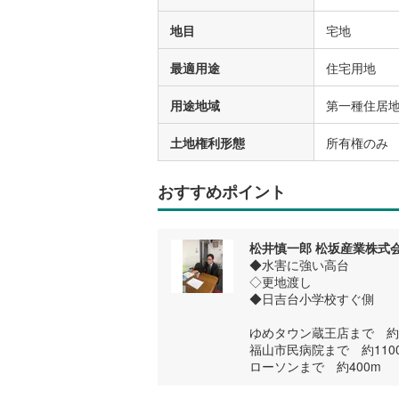
地目
宅地
最適用途
住宅用地
用途地域
第一種住居
土地権利形態
所有権のみ
おすすめポイント
松井慎一郎 松坂産業株式
◆水害に強い高台
◇更地渡し
◆日吉台小学校すぐ側
ゆめタウン蔵王店まで 約1
福山市民病院まで 約110
ローソンまで 約400m