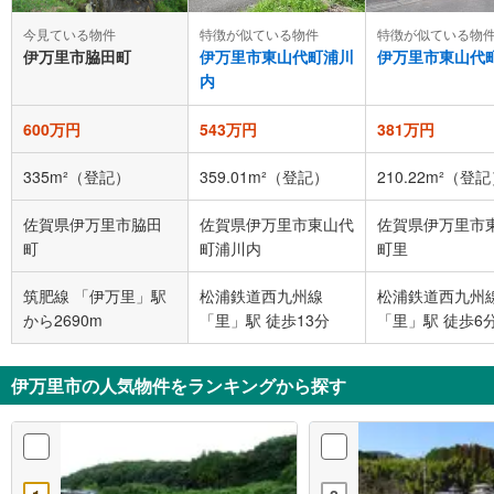
今見ている物件
特徴が似ている物件
特徴が似ている物
伊万里市脇田町
伊万里市東山代町浦川
伊万里市東山代
内
600万円
543万円
381万円
335m²（登記）
359.01m²（登記）
210.22m²（登
佐賀県伊万里市脇田
佐賀県伊万里市東山代
佐賀県伊万里市
町
町浦川内
町里
筑肥線 「伊万里」駅
松浦鉄道西九州線
松浦鉄道西九州
から2690m
「里」駅 徒歩13分
「里」駅 徒歩6
伊万里市の人気物件をランキングから探す