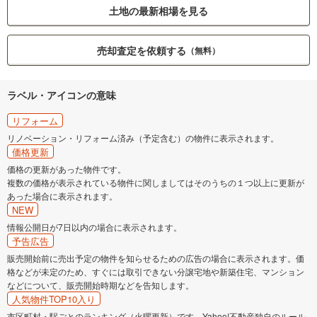
土地の最新相場を見る
売却査定を依頼する
（無料）
ラベル・アイコンの意味
リフォーム
リノベーション・リフォーム済み（予定含む）の物件に表示されます。
価格更新
価格の更新があった物件です。
複数の価格が表示されている物件に関しましてはそのうちの１つ以上に更新が
あった場合に表示されます。
NEW
情報公開日が7日以内の場合に表示されます。
予告広告
販売開始前に売出予定の物件を知らせるための広告の場合に表示されます。価
格などが未定のため、すぐには取引できない分譲宅地や新築住宅、マンション
などについて、販売開始時期などを告知します。
人気物件TOP10入り
市区町村・駅ごとのランキング（火曜更新）です。Yahoo!不動産独自のルール