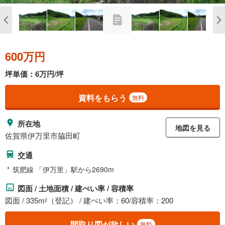
600万円
坪単価：6万円/坪
資料をもらう
無料
所在地
地図を見る
佐賀県伊万里市脇田町
交通
筑肥線 「伊万里」駅から2690m
図面 / 土地面積 / 建ぺい率 / 容積率
図面 / 335m
（登記） / 建ぺい率：60/容積率：200
2
間取り図が欲しい
無料