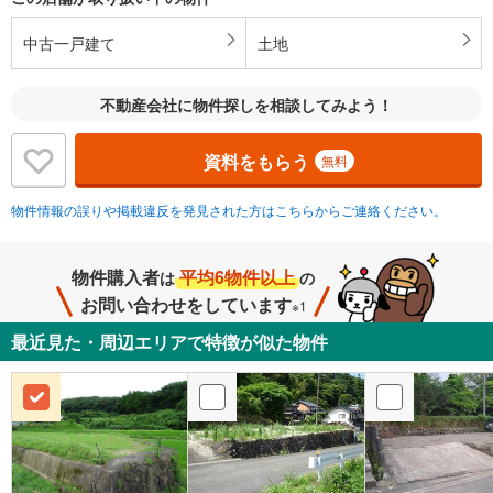
中古一戸建て
土地
不動産会社に物件探しを相談してみよう！
資料をもらう
無料
物件情報の誤りや掲載違反を発見された方はこちらからご連絡ください。
物件購入者
平均6物件以上
は
の
お問い合わせをしています
※1
最近見た・周辺エリアで特徴が似た物件