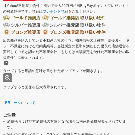
【Yahoo!不動産】物件ご成約で最大20万円相当PayPayポイントプレゼント！
の対象物件です。詳細は
プレゼント詳細
をご覧ください。
ゴールド推奨店
ゴールド推奨店 取り扱い物件
シルバー推奨店
シルバー推奨店 取り扱い物件
ブロンズ推奨店
ブロンズ推奨店 取り扱い物件
広告商品を購入している不動産会社のうち、物件情報の正確性、法令遵守、ヤ
フー不動産における成約実績等、当社所定の基準を満たした優良な店舗運営を
実践していると認めた不動産会社（もしくは当該認定を受けた不動産会社の取
扱物件）に表示されます。
タップすると用語の意味が書かれたポップアップが開きます。
タップすると画像を拡大表示されます。
PRマークについて
ご注意
消費税および地方消費税の対象となる場合は税込み価格が表示されていま
す。
物件の写真やイラスト、CGなどは実際と異なる場合があります。