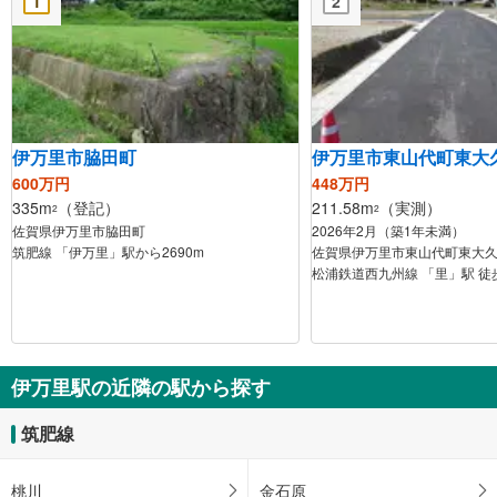
1
2
伊万里市脇田町
伊万里市東山代町東大
600万円
448万円
335m
（登記）
211.58m
（実測）
2
2
佐賀県伊万里市脇田町
2026年2月（築1年未満）
筑肥線 「伊万里」駅から2690m
佐賀県伊万里市東山代町東大
松浦鉄道西九州線 「里」駅 徒
伊万里駅の近隣の駅から探す
筑肥線
桃川
金石原