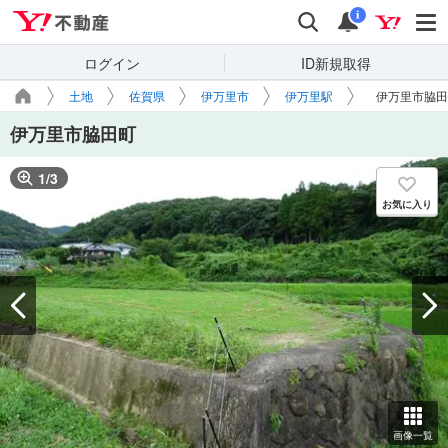
Yahoo!不動産
検索
通知
i
ログイン
ID新規取得
土地
佐賀県
伊万里市
伊万里駅
伊万里市脇田
伊万里市脇田町
1
/
3
お気に入り
画像一覧