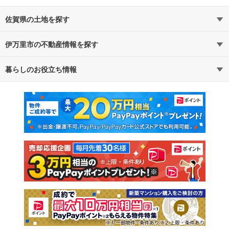
佐賀県の土地を探す
伊万里市の不動産情報を探す
路線・駅から探す
地域から探す
暮らしのお役立ち情報
不動産・住宅
賃貸住宅
通勤・通学時間から探す
地図から探す
マンションカタログ
教えて！住まいの先生
新築マンション
中古マンション
新築一戸建て
中古一戸建て
注文住宅
土地
売却査定