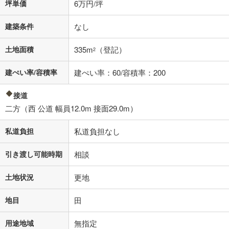
坪単価
6万円/坪
建築条件
なし
土地面積
335m
（登記）
2
建ぺい率/容積率
建ぺい率：60/容積率：200
接道
二方（西 公道 幅員12.0m 接面29.0m）
私道負担
私道負担なし
引き渡し可能時期
相談
土地状況
更地
地目
田
用途地域
無指定