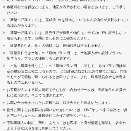
市区町村の合併などにより、地図が表示されない場合があります。ご了承く
ださい。
「新築一戸建て」には、完成後1年を経過している未入居物件が掲載されてい
る場合があります。
「新築一戸建て」には、販売住戸が複数の物件は、全ての住戸に該当しない
項目もあります。各問い合わせ先にご確認ください。
「建築条件付き土地」の価格には、建物価格は含まれません。
「建築条件付き土地」の「建物プラン例」は、土地購入者の設計プランの一
例であり、プランの採用可否は任意です。
「土地（建築条件なし）」の「建物プラン例」に関して、そのプラン例は特
定の建築請負会社によるもので、 当該建築請負会社以外で建てた場合、同様
のものが同価格で建てられるとは限りません。また、建築請負会社を特定す
るものではありません。
お客様が入力する個人情報を含むお問い合わせデータは、当該物件の取扱会
社に送信され、そこで管理されます。
お問い合わせをされたお客様へは、取扱会社がご連絡いたします。
物件に関するお客様のお問い合わせについては、LINEヤフー株式会社は一切
関与いたしません。取扱会社に直接ご確認ください。
不動産購入の検討、契約にあたってはお客様ご自身が情報を確認し、各会社
より十分な説明を受け判断してください。