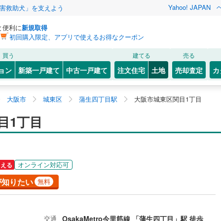
Yahoo! JAPAN
害救助犬」を支えよう
と便利に
新規取得
初回購入限定、アプリで使えるお得なクーポン
買う
建てる
売る
ョン
新築一戸建て
中古一戸建て
注文住宅
土地
売却査定
カ
大阪市
城東区
蒲生四丁目駅
大阪市城東区関目1丁目
目1丁目
オンライン対応可
らえる
が知りたい
無料
交通
OsakaMetro今里筋線 「蒲生四丁目」駅 徒歩