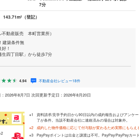
7分
143.71m
（登記）
2
ル不動産販売 本町営業所）
！建築条件無
良好！
蒲生四丁目駅」から徒歩7分
不動産会社レビュー18件
4.94
：2026年8月7日 次回更新予定日：2026年8月20日
資料請求/見学予約日から90日以内の成約報告およびアンケー
了が条件。当該不動産会社に連絡済みの場合は対象外。
成約した物件価格に応じて付与額が変わるため実際にもらえ
※2
PayPayポイントは出金と譲渡は不可。PayPay/PayPay