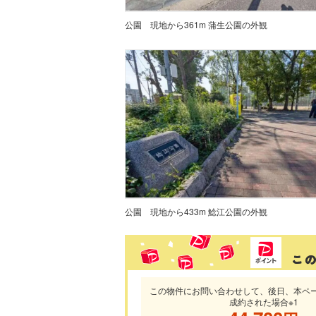
公園
現地から361m 蒲生公園の外観
公園
現地から433m 鯰江公園の外観
この物件にお問い合わせして、後日、本ペ
成約された場合※1