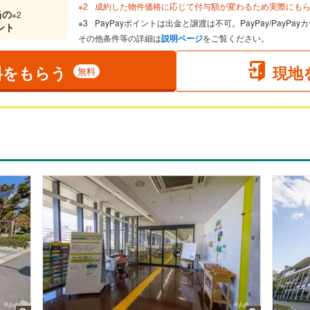
成約した物件価格に応じて付与額が変わるため実際にも
当
の
※2
PayPayポイントは出金と譲渡は不可。PayPay/PayP
ント
その他条件等の詳細は
説明ページ
をご覧ください。
料をもらう
現地
無料