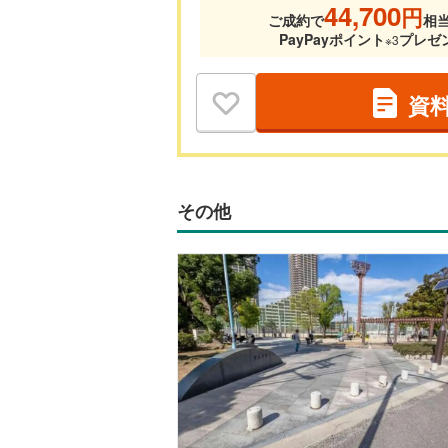
44,700
円
ご成約で
相
PayPayポイント
プレゼ
※3
資
その他