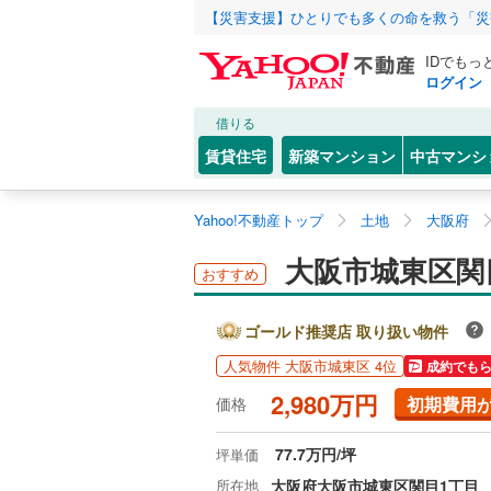
【災害支援】ひとりでも多くの命を救う「災
IDでもっ
ログイン
借りる
賃貸住宅
新築マンション
中古マンシ
Yahoo!不動産トップ
土地
大阪府
大阪市城東区関
おすすめ
ゴールド推奨店 取り扱い物件
人気物件 大阪市城東区 4位
成約でも
2,980万円
初期費用
価格
77.7万円/坪
坪単価
所在地
大阪府大阪市城東区関目1丁目