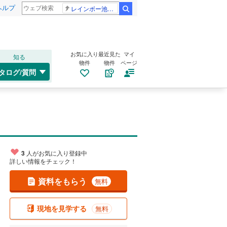
ヘルプ
レインボー池田 佐藤佳奈アナ
検索
お気に入り
最近見た
マイ
知る
物件
物件
ページ
タログ/質問
3
人がお気に入り登録中
詳しい情報をチェック！
資料をもらう
無料
現地を見学する
無料