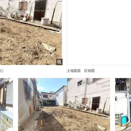
影］
土地図面
区画図