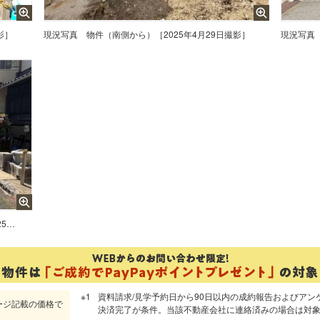
影］
現況写真
物件（南側から）［2025年4月29日撮影］
現況写真
物件の南側前面道路（東側から）［2025年4月29日撮影］
資料請求/見学予約日から90日以内の成約報告およびアン
ージ記載の価格で
決済完了が条件。当該不動産会社に連絡済みの場合は対