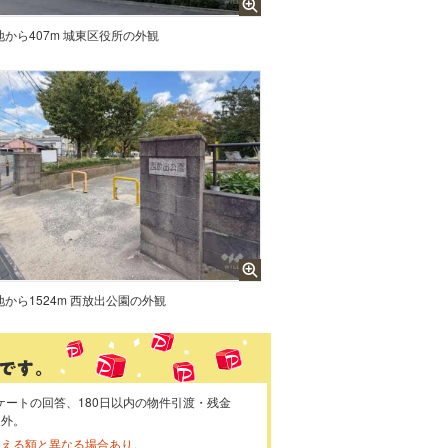
地から407m 城東区役所の外観
地から1524m 西放出公園の外観
ケートの回答、180日以内の物件引渡・残金
象外。
らえる額と異なる場合あり。