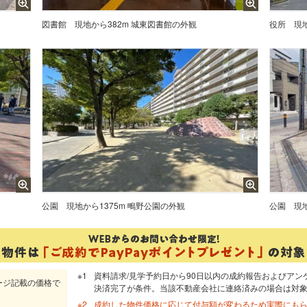
図書館
現地から382m 城東図書館の外観
役所
現
公園
現地から1375m 鴫野公園の外観
公園
現
資料請求/見学予約日から90日以内の成約報告およびアン
ージ記載の価格で
決済完了が条件。当該不動産会社に連絡済みの場合は対
成約した物件価格に応じて付与額が変わるため実際にも