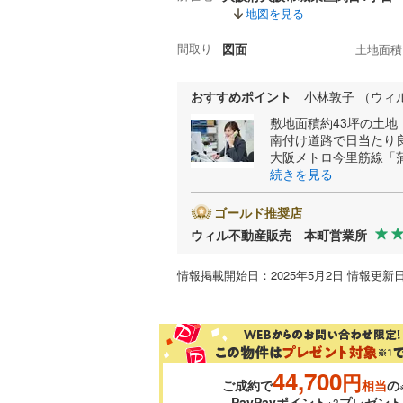
地図を見る
間取り
図面
土地面積
おすすめポイント
小林敦子 （ウィ
敷地面積約43坪の土地
南付け道路で日当たり
大阪メトロ今里筋線「
続きを見る
ゴールド推奨店
ウィル不動産販売 本町営業所
情報掲載開始日：2025年5月2日 情報更新日
44,700
円
ご成約で
相当
の
PayPayポイント
プレゼント
※3