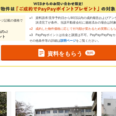
資料請求/見学予約日から90日以内の成約報告およびアン
ージ記載の価格で
決済完了が条件。当該不動産会社に連絡済みの場合は対
成約した物件価格に応じて付与額が変わるため実際にも
当
の
※2
PayPayポイントは出金と譲渡は不可。PayPay/PayP
ント
その他条件等の詳細は
説明ページ
をご覧ください。
資料をもらう
無料