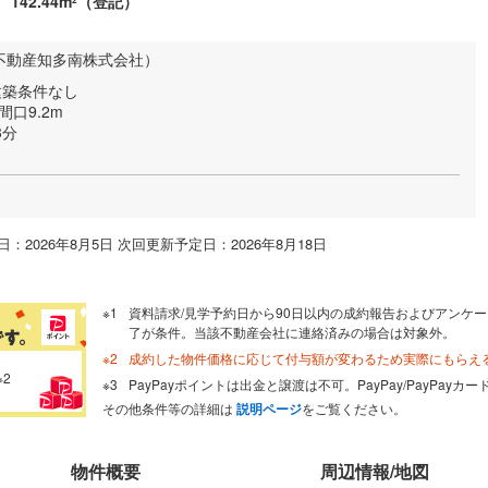
142.44m
（登記）
2
不動産知多南株式会社）
、建築条件なし
間口9.2m
3分
：2026年8月5日 次回更新予定日：2026年8月18日
資料請求/見学予約日から90日以内の成約報告およびアンケー
了が条件。当該不動産会社に連絡済みの場合は対象外。
成約した物件価格に応じて付与額が変わるため実際にもらえ
※2
PayPayポイントは出金と譲渡は不可。PayPay/PayPay
その他条件等の詳細は
説明ページ
をご覧ください。
物件概要
周辺情報/地図