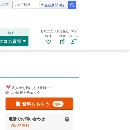
ヘルプ
産経新聞 発行
検索
お気に入り
最近見た
マイ
知る
物件
物件
ページ
タログ/質問
2
人がお気に入り登録中
詳しい情報をチェック！
資料をもらう
無料
電話でお問い合わせ
通話料無料