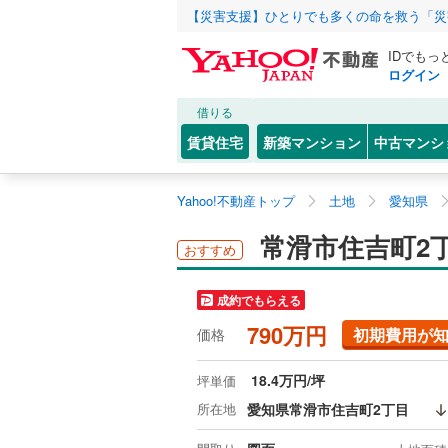
【災害支援】ひとりでも多くの命を救う「災
IDでもっ
ログイン
借りる
賃貸住宅
新築マンション
中古マンシ
Yahoo!不動産トップ
土地
愛知県
常滑市住吉町2
おすすめ
成約でもらえる
790万円
初期費用が
価格
18.4万円/坪
坪単価
所在地
愛知県常滑市住吉町2丁目