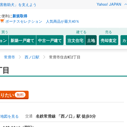
Yahoo! JAPAN
害救助犬」を支えよう
と便利に
新規取得
ボーナスセレクション 人気商品が最大40％
買う
建てる
売る
ョン
新築一戸建て
中古一戸建て
注文住宅
土地
売却査定
カ
常滑市
西ノ口駅
常滑市住吉町2丁目
丁目
知りたい
無料
交通
名鉄常滑線 「西ノ口」駅 徒歩3分
地図を見る