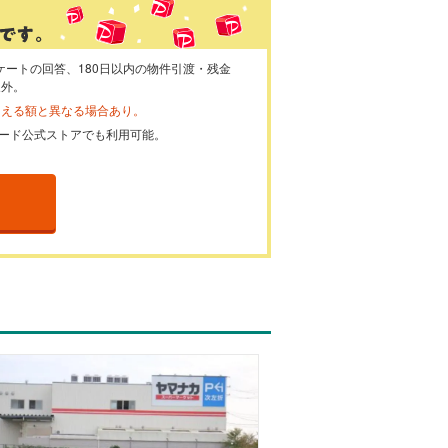
ケートの回答、180日以内の物件引渡・残金
象外。
らえる額と異なる場合あり。
ayカード公式ストアでも利用可能。