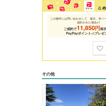
この物件にお問い合わせして、後日、本ペ
成約された場合※1
11,850
円
ご成約で
相
PayPayポイント
プレゼ
※3
その他