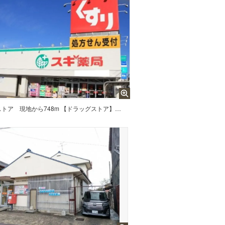
ストア
現地から748m 【ドラッグストア】スギ薬局常滑北店まで748m