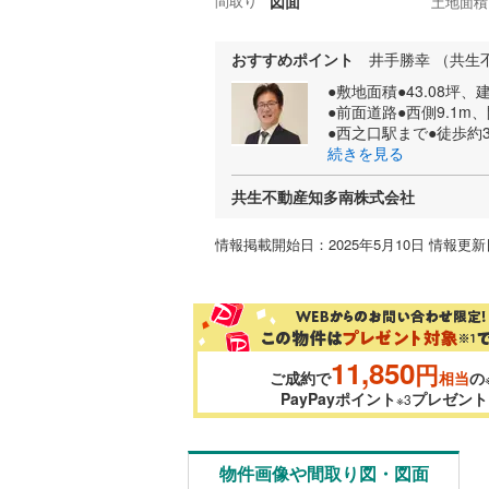
間取り
図面
土地面積
おすすめポイント
井手勝幸 （共生
●敷地面積●43.08坪
●前面道路●西側9.1m、
●西之口駅まで●徒歩約
続きを見る
共生不動産知多南株式会社
情報掲載開始日：2025年5月10日 情報更新日
11,850
円
ご成約で
相当
の
PayPayポイント
プレゼント
※3
物件画像や間取り図・図面