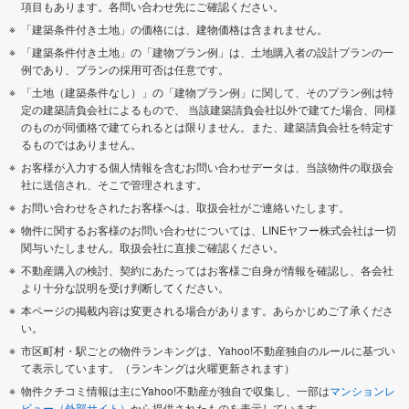
項目もあります。各問い合わせ先にご確認ください。
「建築条件付き土地」の価格には、建物価格は含まれません。
「建築条件付き土地」の「建物プラン例」は、土地購入者の設計プランの一
例であり、プランの採用可否は任意です。
「土地（建築条件なし）」の「建物プラン例」に関して、そのプラン例は特
定の建築請負会社によるもので、 当該建築請負会社以外で建てた場合、同様
のものが同価格で建てられるとは限りません。また、建築請負会社を特定す
るものではありません。
お客様が入力する個人情報を含むお問い合わせデータは、当該物件の取扱会
社に送信され、そこで管理されます。
お問い合わせをされたお客様へは、取扱会社がご連絡いたします。
物件に関するお客様のお問い合わせについては、LINEヤフー株式会社は一切
関与いたしません。取扱会社に直接ご確認ください。
不動産購入の検討、契約にあたってはお客様ご自身が情報を確認し、各会社
より十分な説明を受け判断してください。
本ページの掲載内容は変更される場合があります。あらかじめご了承くださ
い。
市区町村・駅ごとの物件ランキングは、Yahoo!不動産独自のルールに基づい
て表示しています。（ランキングは火曜更新されます）
物件クチコミ情報は主にYahoo!不動産が独自で収集し、一部は
マンションレ
ビュー（外部サイト）
から提供されたものを表示しています。