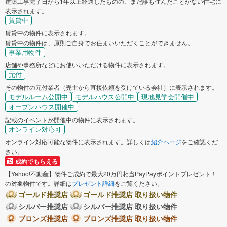
建築工事完了日から1年以上経過したものの、まだ誰も住んだことがない住宅に
表示されます。
賃貸中
賃貸中の物件に表示されます。
賃貸中の物件は、原則ご自身でお住まいいただくことができません。
事業用物件
店舗や事務所などにお使いいただける物件に表示されます。
元付
その物件の元付業者（売主から直接依頼を受けている会社）に表示されます。
モデルルーム公開中
モデルハウス公開中
現地見学会開催中
オープンハウス開催中
記載のイベントが開催中の物件に表示されます。
オンライン対応可
オンライン対応可能な物件に表示されます。詳しくは
紹介ページ
をご確認くだ
さい。
成約でもらえる
【Yahoo!不動産】物件ご成約で最大20万円相当PayPayポイントプレゼント！
の対象物件です。詳細は
プレゼント詳細
をご覧ください。
ゴールド推奨店
ゴールド推奨店 取り扱い物件
シルバー推奨店
シルバー推奨店 取り扱い物件
ブロンズ推奨店
ブロンズ推奨店 取り扱い物件