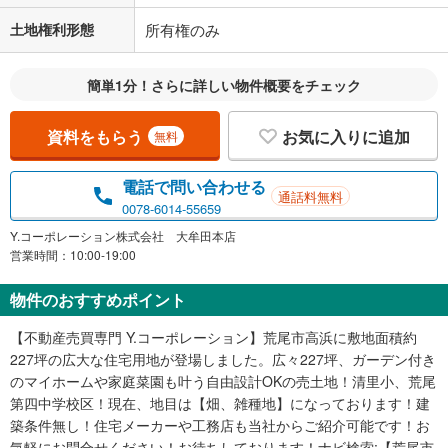
土地権利形態
所有権のみ
簡単1分！さらに詳しい物件概要をチェック
資料をもらう
お気に入りに追加
無料
電話で問い合わせる
通話料無料
0078-6014-55659
Y.コーポレーション株式会社 大牟田本店
営業時間：10:00-19:00
物件のおすすめポイント
【不動産売買専門 Y.コーポレーション】荒尾市高浜に敷地面積約
227坪の広大な住宅用地が登場しました。広々227坪、ガーデン付き
のマイホームや家庭菜園も叶う自由設計OKの売土地！清里小、荒尾
第四中学校区！現在、地目は【畑、雑種地】になっております！建
築条件無し！住宅メーカーや工務店も当社からご紹介可能です！お
気軽にお問合せください！お待ちしております！ナビ検索:【荒尾市