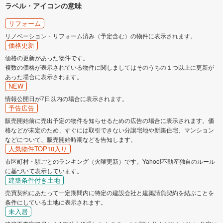
ラベル・アイコンの意味
リフォーム
リノベーション・リフォーム済み（予定含む）の物件に表示されます。
価格更新
価格の更新があった物件です。
複数の価格が表示されている物件に関しましてはそのうちの１つ以上に更新が
あった場合に表示されます。
NEW
情報公開日が7日以内の場合に表示されます。
予告広告
販売開始前に売出予定の物件を知らせるための広告の場合に表示されます。価
格などが未定のため、すぐには取引できない分譲宅地や新築住宅、マンション
などについて、販売開始時期などを告知します。
人気物件TOP10入り
市区町村・駅ごとのランキング（火曜更新）です。Yahoo!不動産独自のルール
に基づいて表示しています。
建築条件付き土地
売買契約にあたって一定期間内に特定の建設会社と建築請負契約を結ぶことを
条件にしている土地に表示されます。
未入居