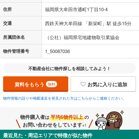
住所
福岡県大牟田市通町1丁目10-4
交通
西鉄天神大牟田線 「新栄町」駅 徒歩15分
所属団体名
（公社）福岡県宅地建物取引業協会
物件管理番号
1_50087036
不動産会社に物件探しを相談してみよう！
資料をもらう
お気に入りに追加
無料
物件情報の誤りや掲載違反を発見された方はこちらからご連絡ください。
物件購入者
平均6物件以上
は
の
お問い合わせをしています
※1
最近見た・周辺エリアで特徴が似た物件