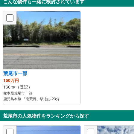
こんな物件も一緒に検討されています
荒尾市一部
150万円
166m
（登記）
2
熊本県荒尾市一部
鹿児島本線 「南荒尾」駅 徒歩23分
荒尾市の人気物件をランキングから探す