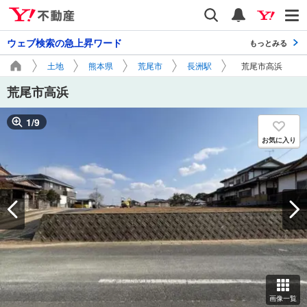
Yahoo!不動産
検索
通知
ウェブ検索の急上昇ワード
もっとみる
土地
熊本県
荒尾市
長洲駅
荒尾市高浜
荒尾市高浜
1
/
9
お気に入り
画像一覧