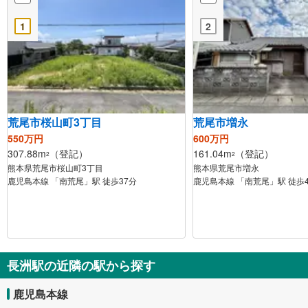
1
2
荒尾市桜山町3丁目
荒尾市増永
550万円
600万円
307.88m
（登記）
161.04m
（登記）
2
2
熊本県荒尾市桜山町3丁目
熊本県荒尾市増永
鹿児島本線 「南荒尾」駅 徒歩37分
鹿児島本線 「南荒尾」駅 徒歩
長洲駅の近隣の駅から探す
鹿児島本線