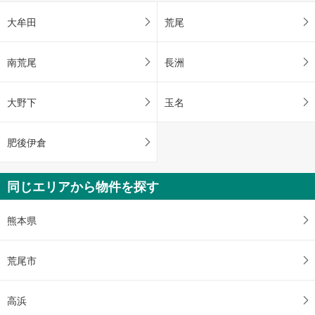
大牟田
荒尾
南荒尾
長洲
大野下
玉名
肥後伊倉
同じエリアから物件を探す
熊本県
荒尾市
高浜