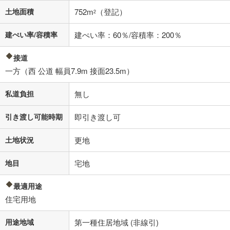
土地面積
752m
（登記）
2
建ぺい率/容積率
建ぺい率：60％/容積率：200％
接道
一方（西 公道 幅員7.9m 接面23.5m）
私道負担
無し
引き渡し可能時期
即引き渡し可
土地状況
更地
地目
宅地
最適用途
住宅用地
用途地域
第一種住居地域 (非線引)