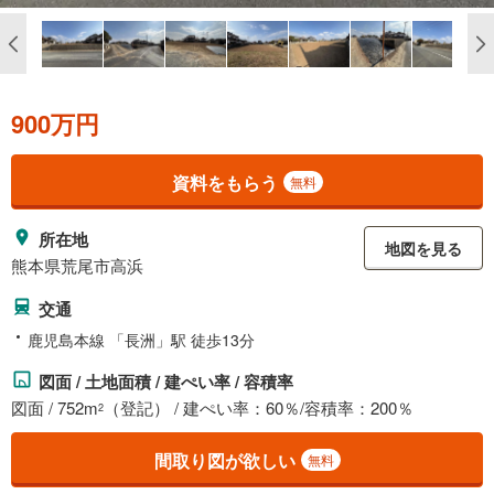
900万円
資料をもらう
無料
所在地
地図を見る
熊本県荒尾市高浜
交通
鹿児島本線 「長洲」駅 徒歩13分
図面 / 土地面積 / 建ぺい率 / 容積率
図面 / 752m
（登記） / 建ぺい率：60％/容積率：200％
2
間取り図が欲しい
無料