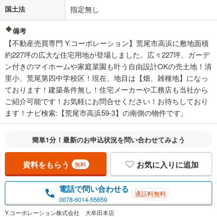
国土法
指定無し
備考
【不動産売買専門 Y.コーポレーション】荒尾市高浜に敷地面積
約227坪の広大な住宅用地が登場しました。広々227坪、ガーデ
ン付きのマイホームや家庭菜園も叶う自由設計OKの売土地！清
里小、荒尾第四中学校区！現在、地目は【畑、雑種地】になっ
ております！建築条件無し！住宅メーカーや工務店も当社から
ご紹介可能です！お気軽にお問合せください！お待ちしており
ます！ナビ検索:【荒尾市高浜59-3】の南側の物件です。
簡単1分！最新のお申込状況を問い合わせてみよう
資料をもらう
お気に入りに追加
無料
電話で問い合わせる
通話料無料
0078-6014-55659
Y.コーポレーション株式会社 大牟田本店