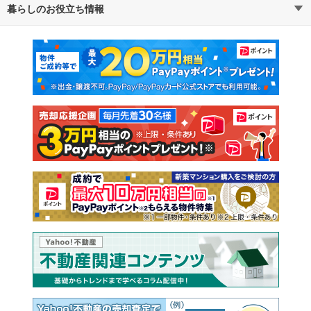
暮らしのお役立ち情報
不動産・住宅
賃貸住宅
通勤・通学時間から探す
地図から探す
マンションカタログ
教えて！住まいの先生
新築マンション
中古マンション
新築一戸建て
中古一戸建て
注文住宅
土地
売却査定