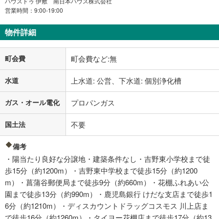
ハウスドゥ 伊敷 南日本ハウス株式会社
営業時間：9:00-19:00
物件詳細
町会費
町会費など:無
水道
上水道: 公営、下水道: 個別浄化槽
ガス・オール電化
プロパンガス
国土法
不要
備考
・陽当たり良好な分譲地・建築条件なし・吉野東小学校まで徒
歩15分（約1200m）・吉野東中学校まで徒歩15分（約1200
m）・菖蒲谷郵便局まで徒歩9分（約660m）・花棚ふれあい公
園まで徒歩13分（約990m）・鹿児島銀行 けだな支店まで徒歩1
6分（約1210m）・ディスカウントドラッグコスモス 川上店ま
で徒歩16分（約1260m）・タイヨー花棚店まで徒歩17分（約13