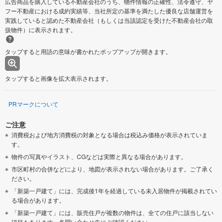
広告商品を購入している不動産会社のうち、物件情報の正確性、法令遵守、ヤ
フー不動産における成約実績等、当社所定の基準を満たした優良な店舗運営を
実践していると認めた不動産会社（もしくは当該認定を受けた不動産会社の取
扱物件）に表示されます。
タップすると用語の意味が書かれたポップアップが開きます。
タップすると画像を拡大表示されます。
PRマークについて
ご注意
消費税および地方消費税の対象となる場合は税込み価格が表示されていま
す。
物件の写真やイラスト、CGなどは実際と異なる場合があります。
市区町村の合併などにより、地図が表示されない場合があります。ご了承く
ださい。
「新築一戸建て」には、完成後1年を経過している未入居物件が掲載されてい
る場合があります。
「新築一戸建て」には、販売住戸が複数の物件は、全ての住戸に該当しない
項目もあります。各問い合わせ先にご確認ください。