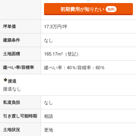
初期費用が知りたい
無料
坪単価
17.3万円/坪
建築条件
なし
土地面積
165.17m
（登記）
2
建ぺい率/容積率
建ぺい率：40％/容積率：60％
接道
接道なし
私道負担
なし
引き渡し可能時期
相談
土地状況
更地