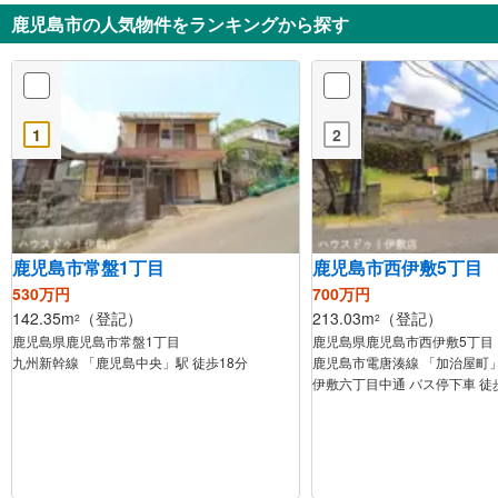
鹿児島市の人気物件をランキングから探す
1
2
鹿児島市常盤1丁目
鹿児島市西伊敷5丁目
530万円
700万円
142.35m
（登記）
213.03m
（登記）
2
2
鹿児島県鹿児島市常盤1丁目
鹿児島県鹿児島市西伊敷5丁目
九州新幹線 「鹿児島中央」駅 徒歩18分
鹿児島市電唐湊線 「加治屋町」
伊敷六丁目中通 バス停下車 徒