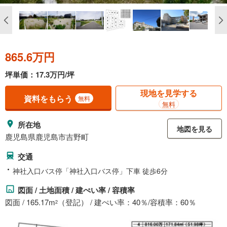
865.6万円
坪単価：17.3万円/坪
現地を見学する
資料をもらう
無料
無料
所在地
地図を見る
鹿児島県鹿児島市吉野町
交通
神社入口バス停「神社入口バス停」下車 徒歩6分
図面 / 土地面積 / 建ぺい率 / 容積率
図面 / 165.17m
（登記） / 建ぺい率：40％/容積率：60％
2