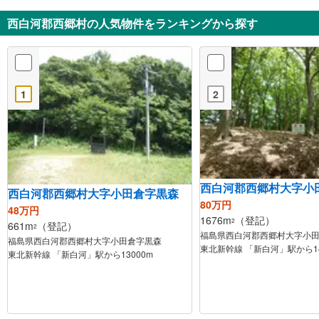
西白河郡西郷村の人気物件をランキングから探す
1
2
西白河郡西郷村大字小
西白河郡西郷村大字小田倉字黒森
80万円
48万円
1676m
（登記）
2
661m
（登記）
2
福島県西白河郡西郷村大字小
福島県西白河郡西郷村大字小田倉字黒森
東北新幹線 「新白河」駅から14
東北新幹線 「新白河」駅から13000m