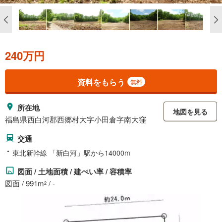
240万円
資料をもらう
無料
所在地
地図を見る
福島県西白河郡西郷村大字小田倉字南大窪
交通
東北新幹線 「新白河」駅から14000m
図面 / 土地面積 / 建ぺい率 / 容積率
図面 / 991m
/ -
2