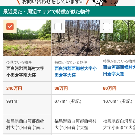
お問い合わせをしています
※1
最近見た・周辺エリアで特徴が似た物件
特徴が似ている物
今見ている物件
特徴が似ている物件
西白河郡西郷村
西白河郡西郷村大字
西白河郡西郷村大字小
田倉字大窪
小田倉字南大窪
田倉字大窪
240万円
38万円
80万円
991m²
677m²（登記）
1676m²（登記）
福島県西白河郡西郷
福島県西白河郡西郷村
福島県西白河郡
村大字小田倉字南大
大字小田倉字大窪
大字小田倉字大
窪