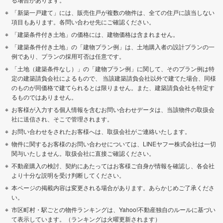
「新築一戸建て」には、販売住戸が複数の物件は、全ての住戸に該当しない
項目もあります。各問い合わせ先にご確認ください。
「建築条件付き土地」の価格には、建物価格は含まれません。
「建築条件付き土地」の「建物プラン例」は、土地購入者の設計プランの一
例であり、プランの採用可否は任意です。
「土地（建築条件なし）」の「建物プラン例」に関して、そのプラン例は特
定の建築請負会社によるもので、 当該建築請負会社以外で建てた場合、同様
のものが同価格で建てられるとは限りません。また、建築請負会社を特定す
るものではありません。
お客様が入力する個人情報を含むお問い合わせデータは、当該物件の取扱会
社に送信され、そこで管理されます。
お問い合わせをされたお客様へは、取扱会社がご連絡いたします。
物件に関するお客様のお問い合わせについては、LINEヤフー株式会社は一切
関与いたしません。取扱会社に直接ご確認ください。
不動産購入の検討、契約にあたってはお客様ご自身が情報を確認し、各会社
より十分な説明を受け判断してください。
本ページの掲載内容は変更される場合があります。あらかじめご了承くださ
い。
市区町村・駅ごとの物件ランキングは、Yahoo!不動産独自のルールに基づい
て表示しています。（ランキングは火曜更新されます）