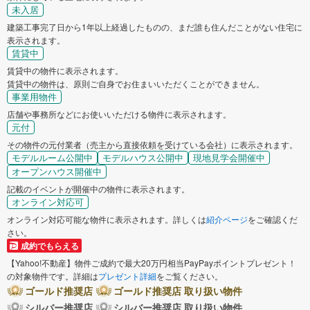
未入居
建築工事完了日から1年以上経過したものの、まだ誰も住んだことがない住宅に
表示されます。
賃貸中
賃貸中の物件に表示されます。
賃貸中の物件は、原則ご自身でお住まいいただくことができません。
事業用物件
店舗や事務所などにお使いいただける物件に表示されます。
元付
その物件の元付業者（売主から直接依頼を受けている会社）に表示されます。
モデルルーム公開中
モデルハウス公開中
現地見学会開催中
オープンハウス開催中
記載のイベントが開催中の物件に表示されます。
オンライン対応可
オンライン対応可能な物件に表示されます。詳しくは
紹介ページ
をご確認くだ
さい。
成約でもらえる
【Yahoo!不動産】物件ご成約で最大20万円相当PayPayポイントプレゼント！
の対象物件です。詳細は
プレゼント詳細
をご覧ください。
ゴールド推奨店
ゴールド推奨店 取り扱い物件
シルバー推奨店
シルバー推奨店 取り扱い物件