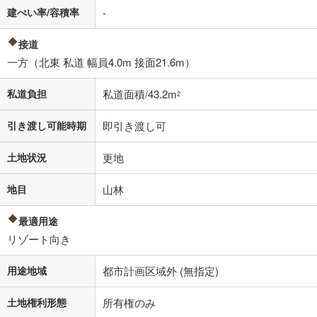
建ぺい率/容積率
-
接道
一方（北東 私道 幅員4.0m 接面21.6m）
私道負担
私道面積/43.2m
2
引き渡し可能時期
即引き渡し可
土地状況
更地
地目
山林
最適用途
リゾート向き
用途地域
都市計画区域外 (無指定)
土地権利形態
所有権のみ