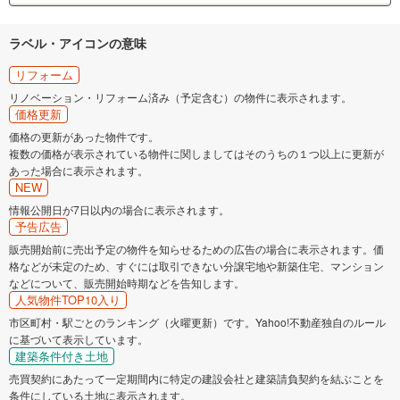
ラベル・アイコンの意味
リフォーム
リノベーション・リフォーム済み（予定含む）の物件に表示されます。
価格更新
価格の更新があった物件です。
複数の価格が表示されている物件に関しましてはそのうちの１つ以上に更新が
あった場合に表示されます。
NEW
情報公開日が7日以内の場合に表示されます。
予告広告
販売開始前に売出予定の物件を知らせるための広告の場合に表示されます。価
格などが未定のため、すぐには取引できない分譲宅地や新築住宅、マンション
などについて、販売開始時期などを告知します。
人気物件TOP10入り
市区町村・駅ごとのランキング（火曜更新）です。Yahoo!不動産独自のルール
に基づいて表示しています。
建築条件付き土地
売買契約にあたって一定期間内に特定の建設会社と建築請負契約を結ぶことを
条件にしている土地に表示されます。