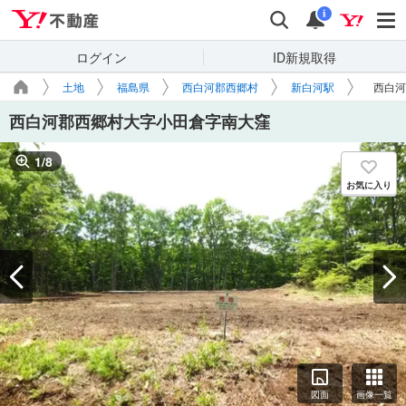
Yahoo!不動産
検索
通知
i
ログイン
ID新規取得
土地
福島県
西白河郡西郷村
新白河駅
西白河
西白河郡西郷村大字小田倉字南大窪
1
/
8
お気に入り
図面
画像一覧