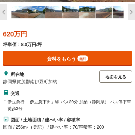
620万円
坪単価：8.0万円/坪
資料をもらう
無料
所在地
地図を見る
静岡県賀茂郡南伊豆町加納
交通
伊豆急行 「伊豆急下田」駅 バス29分 加納（静岡県） バス停下車
徒歩3分
図面 / 土地面積 / 建ぺい率 / 容積率
図面 / 256m
（登記） / 建ぺい率：70/容積率：200
2