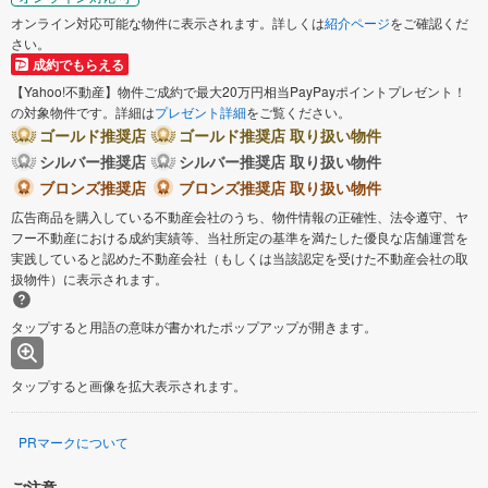
オンライン対応可能な物件に表示されます。詳しくは
紹介ページ
をご確認くだ
さい。
成約でもらえる
【Yahoo!不動産】物件ご成約で最大20万円相当PayPayポイントプレゼント！
の対象物件です。詳細は
プレゼント詳細
をご覧ください。
ゴールド推奨店
ゴールド推奨店 取り扱い物件
シルバー推奨店
シルバー推奨店 取り扱い物件
ブロンズ推奨店
ブロンズ推奨店 取り扱い物件
広告商品を購入している不動産会社のうち、物件情報の正確性、法令遵守、ヤ
フー不動産における成約実績等、当社所定の基準を満たした優良な店舗運営を
実践していると認めた不動産会社（もしくは当該認定を受けた不動産会社の取
扱物件）に表示されます。
タップすると用語の意味が書かれたポップアップが開きます。
タップすると画像を拡大表示されます。
PRマークについて
ご注意