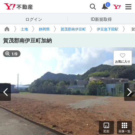
Yahoo!不動産
検索
通知
i
ログイン
ID新規取得
土地
静岡県
賀茂郡南伊豆町
伊豆急下田駅
賀
賀茂郡南伊豆町加納
1
/
9
お気に入り
図面
画像一覧