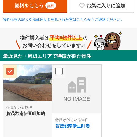
資料をもらう
お気に入りに追加
無料
物件情報の誤りや掲載違反を発見された方はこちらからご連絡ください。
物件購入者
平均6物件以上
は
の
お問い合わせをしています
※1
最近見た・周辺エリアで特徴が似た物件
今見ている物件
賀茂郡南伊豆町加納
特徴が似ている物件
賀茂郡南伊豆町湊