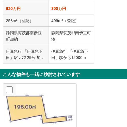
620万円
300万円
256m²（登記）
499m²（登記）
静岡県賀茂郡南伊豆
静岡県賀茂郡南伊豆町
町加納
湊
伊豆急行 「伊豆急下
伊豆急行 「伊豆急下
田」駅 バス29分 加納
田」駅から12000m
（静岡県） バス停下
車 徒歩3分
こんな物件も一緒に検討されています