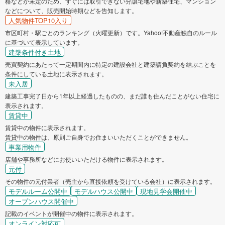
格などが未定のため、すぐには取引できない分譲宅地や新築住宅、マンション
などについて、販売開始時期などを告知します。
人気物件TOP10入り
市区町村・駅ごとのランキング（火曜更新）です。Yahoo!不動産独自のルール
に基づいて表示しています。
建築条件付き土地
売買契約にあたって一定期間内に特定の建設会社と建築請負契約を結ぶことを
条件にしている土地に表示されます。
未入居
建築工事完了日から1年以上経過したものの、まだ誰も住んだことがない住宅に
表示されます。
賃貸中
賃貸中の物件に表示されます。
賃貸中の物件は、原則ご自身でお住まいいただくことができません。
事業用物件
店舗や事務所などにお使いいただける物件に表示されます。
元付
その物件の元付業者（売主から直接依頼を受けている会社）に表示されます。
モデルルーム公開中
モデルハウス公開中
現地見学会開催中
オープンハウス開催中
記載のイベントが開催中の物件に表示されます。
オンライン対応可