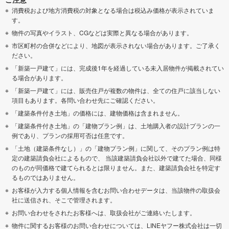
消費税および地方消費税の対象となる場合は税込み価格が表示されていま
す。
物件の写真やイラスト、CGなどは実際と異なる場合があります。
市区町村の合併などにより、地図が表示されない場合があります。ご了承く
ださい。
「新築一戸建て」には、完成後1年を経過している未入居物件が掲載されてい
る場合があります。
「新築一戸建て」には、販売住戸が複数の物件は、全ての住戸に該当しない
項目もあります。各問い合わせ先にご確認ください。
「建築条件付き土地」の価格には、建物価格は含まれません。
「建築条件付き土地」の「建物プラン例」は、土地購入者の設計プランの一
例であり、プランの採用可否は任意です。
「土地（建築条件なし）」の「建物プラン例」に関して、そのプラン例は特
定の建築請負会社によるもので、 当該建築請負会社以外で建てた場合、同様
のものが同価格で建てられるとは限りません。また、建築請負会社を特定す
るものではありません。
お客様が入力する個人情報を含むお問い合わせデータは、当該物件の取扱会
社に送信され、そこで管理されます。
お問い合わせをされたお客様へは、取扱会社がご連絡いたします。
物件に関するお客様のお問い合わせについては、LINEヤフー株式会社は一切