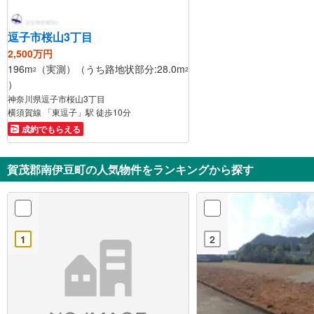
逗子市桜山3丁目
2,500万円
196m
（実測）（うち路地状部分:28.0m
2
2
）
神奈川県逗子市桜山3丁目
横須賀線 「東逗子」駅 徒歩10分
成約でもらえる
賀茂郡南伊豆町の人気物件をランキングから探す
1
2