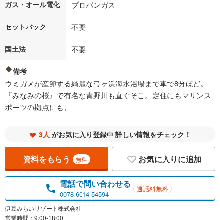
ガス・オール電化
プロパンガス
セットバック
不要
国土法
不要
備考
ウミガメが産卵する綺麗な弓ヶ浜海水浴場まで車で8分ほど。
『みなみの桜』で有名な青野川も直ぐそこ。定住にもマリンス
ポーツの拠点にも。
3人
がお気に入り登録中 詳しい情報をチェック！
資料をもらう
お気に入りに追加
無料
電話で問い合わせる
通話料無料
0078-6014-54594
伊豆みらいリゾート株式会社
営業時間：9:00-18:00