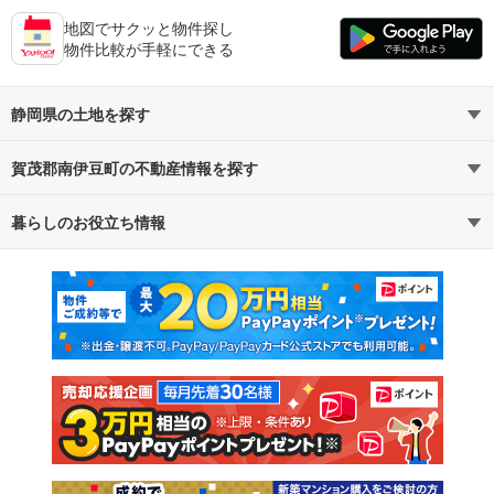
地図でサクッと物件探し
物件比較が手軽にできる
静岡県の土地を探す
賀茂郡南伊豆町の不動産情報を探す
路線・駅から探す
地域から探す
暮らしのお役立ち情報
不動産・住宅
賃貸住宅
通勤・通学時間から探す
地図から探す
マンションカタログ
教えて！住まいの先生
新築マンション
中古マンション
新築一戸建て
中古一戸建て
注文住宅
土地
売却査定