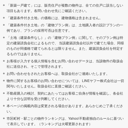
「新築一戸建て」には、販売住戸が複数の物件は、全ての住戸に該当しない
項目もあります。各問い合わせ先にご確認ください。
「建築条件付き土地」の価格には、建物価格は含まれません。
「建築条件付き土地」の「建物プラン例」は、土地購入者の設計プランの一
例であり、プランの採用可否は任意です。
「土地（建築条件なし）」の「建物プラン例」に関して、そのプラン例は特
定の建築請負会社によるもので、 当該建築請負会社以外で建てた場合、同様
のものが同価格で建てられるとは限りません。また、建築請負会社を特定す
るものではありません。
お客様が入力する個人情報を含むお問い合わせデータは、当該物件の取扱会
社に送信され、そこで管理されます。
お問い合わせをされたお客様へは、取扱会社がご連絡いたします。
物件に関するお客様のお問い合わせについては、LINEヤフー株式会社は一切
関与いたしません。取扱会社に直接ご確認ください。
不動産購入の検討、契約にあたってはお客様ご自身が情報を確認し、各会社
より十分な説明を受け判断してください。
本ページの掲載内容は変更される場合があります。あらかじめご了承くださ
い。
市区町村・駅ごとの物件ランキングは、Yahoo!不動産独自のルールに基づい
て表示しています。（ランキングは火曜更新されます）