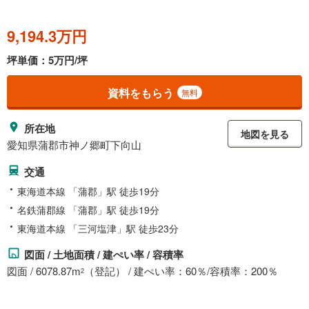
9,194.3万円
坪単価：5万円/坪
資料をもらう
無料
所在地
地図を見る
愛知県蒲郡市神ノ郷町下向山
交通
東海道本線 「蒲郡」駅 徒歩19分
名鉄蒲郡線 「蒲郡」駅 徒歩19分
東海道本線 「三河塩津」駅 徒歩23分
図面 / 土地面積 / 建ぺい率 / 容積率
図面 / 6078.87m
（登記） / 建ぺい率：60％/容積率：200％
2