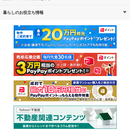
暮らしのお役立ち情報
不動産・住宅
賃貸住宅
通勤・通学時間から探す
地図から探す
マンションカタログ
教えて！住まいの先生
新築マンション
中古マンション
新築一戸建て
中古一戸建て
注文住宅
土地
売却査定