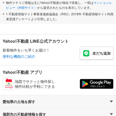
物件クチコミ情報は主にYahoo!不動産が独自で収集し、一部は
マンションレ
ビュー（外部サイト）
から提供されたものを表示しています。
1 不動産情報サイト事業者連絡協議会（RSC）2018年 不動産情報サイト利用
者意識アンケートより引用しました。
Yahoo!不動産 LINE公式アカウント
新着物件をいち早くお届け！
友だち追加
便利な機能のご紹介
Yahoo!不動産 アプリ
地図でサクッと物件探し
物件比較が手軽にできる
愛知県の土地を探す
蒲郡市の不動産情報を探す
路線・駅から探す
地域から探す