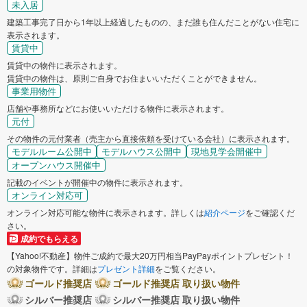
未入居
建築工事完了日から1年以上経過したものの、まだ誰も住んだことがない住宅に
表示されます。
賃貸中
賃貸中の物件に表示されます。
賃貸中の物件は、原則ご自身でお住まいいただくことができません。
事業用物件
店舗や事務所などにお使いいただける物件に表示されます。
元付
その物件の元付業者（売主から直接依頼を受けている会社）に表示されます。
モデルルーム公開中
モデルハウス公開中
現地見学会開催中
オープンハウス開催中
記載のイベントが開催中の物件に表示されます。
オンライン対応可
オンライン対応可能な物件に表示されます。詳しくは
紹介ページ
をご確認くだ
さい。
成約でもらえる
【Yahoo!不動産】物件ご成約で最大20万円相当PayPayポイントプレゼント！
の対象物件です。詳細は
プレゼント詳細
をご覧ください。
ゴールド推奨店
ゴールド推奨店 取り扱い物件
シルバー推奨店
シルバー推奨店 取り扱い物件