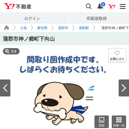
Yahoo!不動産
検索
通知
i
ログイン
ID新規取得
土地
愛知県
蒲郡市
蒲郡駅
蒲郡市神ノ郷町下
蒲郡市神ノ郷町下向山
1
/
1
お気に入り
図面
画像一覧