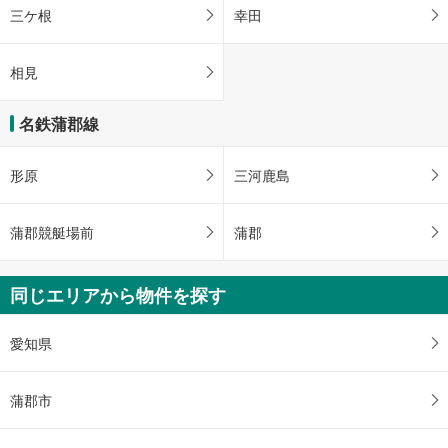
三ケ根
幸田
相見
名鉄蒲郡線
形原
三河鹿島
蒲郡競艇場前
蒲郡
同じエリアから物件を探す
愛知県
蒲郡市