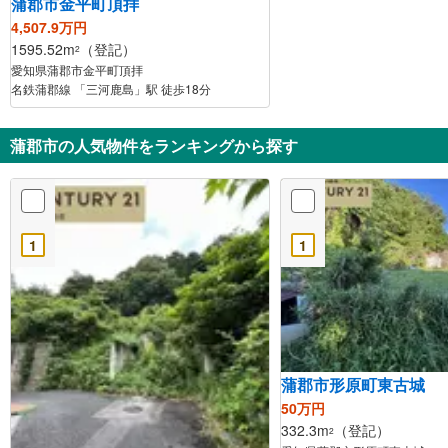
蒲郡市金平町頂拝
4,507.9万円
1595.52m
（登記）
2
愛知県蒲郡市金平町頂拝
名鉄蒲郡線 「三河鹿島」駅 徒歩18分
蒲郡市の人気物件をランキングから探す
1
1
蒲郡市形原町東古城
50万円
332.3m
（登記）
2