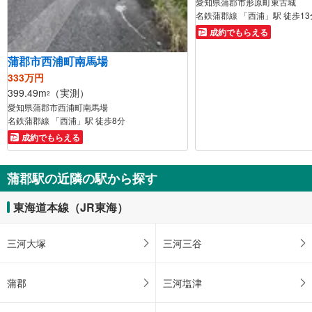
愛知県蒲郡市形原町東古城
名鉄蒲郡線 「西浦」駅 徒歩13
成約でもらえる
蒲郡市西浦町南馬場
333万円
399.49m
（実測）
2
愛知県蒲郡市西浦町南馬場
名鉄蒲郡線 「西浦」駅 徒歩8分
成約でもらえる
蒲郡駅の近隣の駅から探す
東海道本線（JR東海）
三河大塚
三河三谷
蒲郡
三河塩津