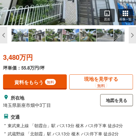
図面
画像一覧
3,480万円
坪単価：55.8万円/坪
現地を見学する
資料をもらう
無料
無料
所在地
地図を見る
埼玉県新座市畑中3丁目
交通
東武東上線 「朝霞台」駅 バス13分 榎木 バス停下車 徒歩2分
武蔵野線 「北朝霞」駅 バス13分 榎木 バス停下車 徒歩2分