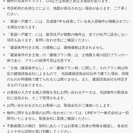
物件の写真やイラスト、CGなどは実際と異なる場合があります。
市区町村の合併などにより、地図が表示されない場合があります。ご了承く
ださい。
「新築一戸建て」には、完成後1年を経過している未入居物件が掲載されてい
る場合があります。
「新築一戸建て」には、販売住戸が複数の物件は、全ての住戸に該当しない
項目もあります。各問い合わせ先にご確認ください。
「建築条件付き土地」の価格には、建物価格は含まれません。
「建築条件付き土地」の「建物プラン例」は、土地購入者の設計プランの一
例であり、プランの採用可否は任意です。
「土地（建築条件なし）」の「建物プラン例」に関して、そのプラン例は特
定の建築請負会社によるもので、 当該建築請負会社以外で建てた場合、同様
のものが同価格で建てられるとは限りません。また、建築請負会社を特定す
るものではありません。
お客様が入力する個人情報を含むお問い合わせデータは、当該物件の取扱会
社に送信され、そこで管理されます。
お問い合わせをされたお客様へは、取扱会社がご連絡いたします。
物件に関するお客様のお問い合わせについては、LINEヤフー株式会社は一切
関与いたしません。取扱会社に直接ご確認ください。
不動産購入の検討、契約にあたってはお客様ご自身が情報を確認し、各会社
より十分な説明を受け判断してください。