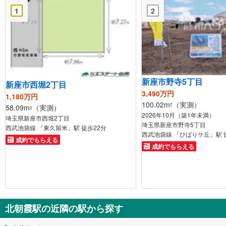
1
2
新座市野寺5丁目
新座市西堀2丁目
3,490万円
1,180万円
100.02m
（実測）
2
58.09m
（実測）
2
2026年10月（築1年未満）
埼玉県新座市西堀2丁目
埼玉県新座市野寺5丁目
西武池袋線 「東久留米」駅 徒歩22分
西武池袋線 「ひばりケ丘」駅 
成約でもらえる
成約でもらえる
北朝霞駅の近隣の駅から探す