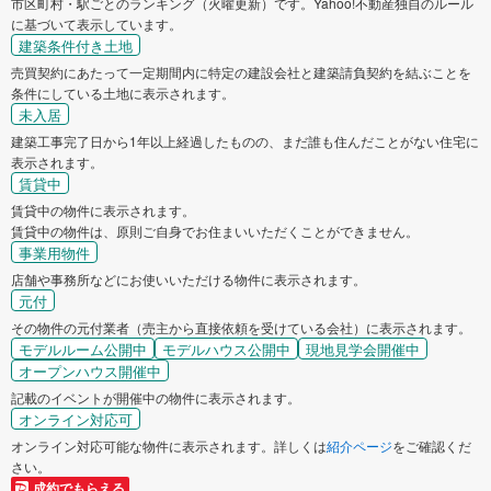
市区町村・駅ごとのランキング（火曜更新）です。Yahoo!不動産独自のルール
に基づいて表示しています。
建築条件付き土地
売買契約にあたって一定期間内に特定の建設会社と建築請負契約を結ぶことを
条件にしている土地に表示されます。
未入居
建築工事完了日から1年以上経過したものの、まだ誰も住んだことがない住宅に
表示されます。
賃貸中
賃貸中の物件に表示されます。
賃貸中の物件は、原則ご自身でお住まいいただくことができません。
事業用物件
店舗や事務所などにお使いいただける物件に表示されます。
元付
その物件の元付業者（売主から直接依頼を受けている会社）に表示されます。
モデルルーム公開中
モデルハウス公開中
現地見学会開催中
オープンハウス開催中
記載のイベントが開催中の物件に表示されます。
オンライン対応可
オンライン対応可能な物件に表示されます。詳しくは
紹介ページ
をご確認くだ
さい。
成約でもらえる