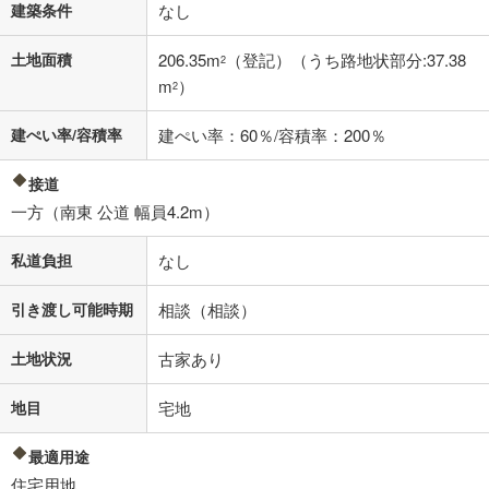
建築条件
なし
土地面積
206.35m
（登記）（うち路地状部分:37.38
2
m
）
2
建ぺい率/容積率
建ぺい率：60％/容積率：200％
接道
一方（南東 公道 幅員4.2m）
私道負担
なし
引き渡し可能時期
相談（相談）
土地状況
古家あり
地目
宅地
最適用途
住宅用地