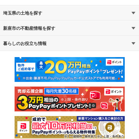
埼玉県の土地を探す
新座市の不動産情報を探す
路線・駅から探す
地域から探す
暮らしのお役立ち情報
不動産・住宅
賃貸住宅
通勤・通学時間から探す
地図から探す
マンションカタログ
教えて！住まいの先生
新築マンション
中古マンション
新築一戸建て
中古一戸建て
注文住宅
土地
売却査定