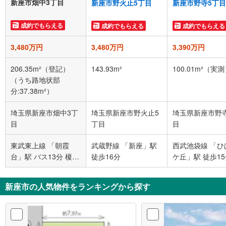
新座市畑中3丁目
新座市野火止5丁目
新座市野寺5丁目
成約でもらえる
成約でもらえる
成約でもらえる
3,480万円
3,480万円
3,390万円
206.35m²（登記）
143.93m²
100.01m²（実
（うち路地状部
分:37.38m²）
埼玉県新座市畑中3丁
埼玉県新座市野火止5
埼玉県新座市野
目
丁目
目
東武東上線 「朝霞
武蔵野線 「新座」駅
西武池袋線 「ひ
台」駅 バス13分 榎木
徒歩16分
ケ丘」駅 徒歩1
バス停下車 徒歩2分
新座市の人気物件をランキングから探す