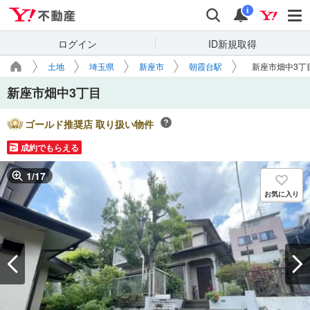
Yahoo!不動産
検索
通知
i
ログイン
ID新規取得
土地
埼玉県
新座市
朝霞台駅
新座市畑中3丁
新座市畑中3丁目
ゴールド推奨店 取り扱い物件
成約でもらえる
1
/
17
お気に入り