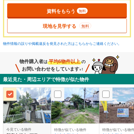
資料をもらう
無料
現地を見学する
無料
物件情報の誤りや掲載違反を発見された方はこちらからご連絡ください。
物件購入者
平均6物件以上
は
の
お問い合わせをしています
※1
最近見た・周辺エリアで特徴が似た物件
今見ている物件
特徴が似ている物件
特徴が似ている物