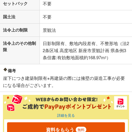
セットバック
不要
国土法
不要
法令上の制限
景観法
法令上のその他制
日影制限有、敷地内段差有、不整形地（法2
限
2条区域 高度地区 新座市景観計画 県条例3
条但書:有効敷地面積約168.97m
）
2
備考
崖下につき建築制限有※再建築の際には擁壁の築造工事が必要
になる場合がございます。
詳細を見る
資料をもらう
無料