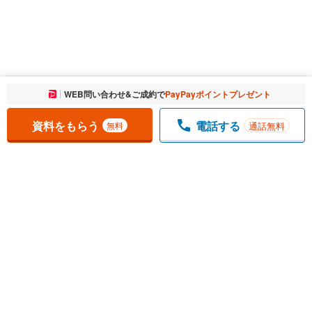
お気に入りに追加しました。
WEB問い合わせ&ご成約で
PayPayポイントプレゼント
一覧を開く
資料をもらう
電話する
通話無料
無料
1
チェックした
件
をまとめて
資料をもらう
無料