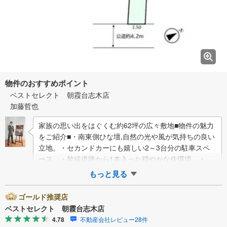
物件のおすすめポイント
ベストセレクト 朝霞台志木店
加藤哲也
家族の思い出をはぐくむ約62坪の広々敷地■物件の魅力
をご紹介■・南東側ひな壇,自然の光や風が気持ちの良い
立地。・セカンドカーにも嬉しい2～3台分の駐車スペ
ース。・幹線道路から1本入った穏やかな住環境。・建
築条件なしですので,お好き…
もっと見る
ゴールド推奨店
ベストセレクト 朝霞台志木店
4.78
不動産会社レビュー28件