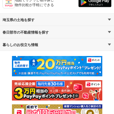
物件比較が手軽にできる
埼玉県の土地を探す
春日部市の不動産情報を探す
路線・駅から探す
地域から探す
暮らしのお役立ち情報
不動産・住宅
賃貸住宅
通勤・通学時間から探す
地図から探す
マンションカタログ
教えて！住まいの先生
新築マンション
中古マンション
新築一戸建て
中古一戸建て
注文住宅
土地
売却査定