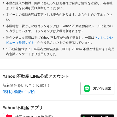
不動産購入の検討、契約にあたってはお客様ご自身が情報を確認し、各会社
より十分な説明を受け判断してください。
本ページの掲載内容は変更される場合があります。あらかじめご了承くださ
い。
市区町村・駅ごとの物件ランキングは、Yahoo!不動産独自のルールに基づい
て表示しています。（ランキングは火曜更新されます）
物件クチコミ情報は主にYahoo!不動産が独自で収集し、一部は
マンションレ
ビュー（外部サイト）
から提供されたものを表示しています。
1 不動産情報サイト事業者連絡協議会（RSC）2018年 不動産情報サイト利用
者意識アンケートより引用しました。
Yahoo!不動産 LINE公式アカウント
新着物件をいち早くお届け！
友だち追加
便利な機能のご紹介
Yahoo!不動産 アプリ
地図でサクッと物件探し