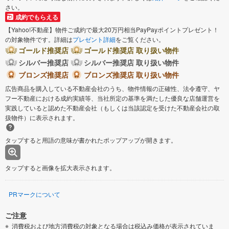
さい。
成約でもらえる
【Yahoo!不動産】物件ご成約で最大20万円相当PayPayポイントプレゼント！
の対象物件です。詳細は
プレゼント詳細
をご覧ください。
ゴールド推奨店
ゴールド推奨店 取り扱い物件
シルバー推奨店
シルバー推奨店 取り扱い物件
ブロンズ推奨店
ブロンズ推奨店 取り扱い物件
広告商品を購入している不動産会社のうち、物件情報の正確性、法令遵守、ヤ
フー不動産における成約実績等、当社所定の基準を満たした優良な店舗運営を
実践していると認めた不動産会社（もしくは当該認定を受けた不動産会社の取
扱物件）に表示されます。
タップすると用語の意味が書かれたポップアップが開きます。
タップすると画像を拡大表示されます。
PRマークについて
ご注意
消費税および地方消費税の対象となる場合は税込み価格が表示されていま