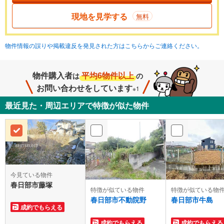
現地を見学する
無料
物件情報の誤りや掲載違反を発見された方はこちらからご連絡ください。
物件購入者
平均6物件以上
は
の
お問い合わせをしています
※1
最近見た・周辺エリアで特徴が似た物件
今見ている物件
春日部市藤塚
特徴が似ている物件
特徴が似ている物
春日部市不動院野
春日部市牛島
成約でもらえる
成約でもらえる
成約でもらえる