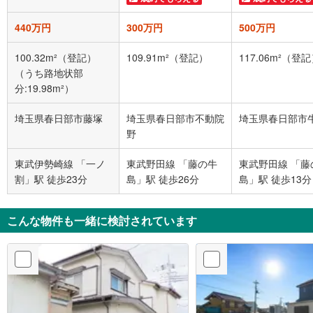
440万円
300万円
500万円
100.32m²（登記）
109.91m²（登記）
117.06m²（登
（うち路地状部
分:19.98m²）
埼玉県春日部市藤塚
埼玉県春日部市不動院
埼玉県春日部市
野
東武伊勢崎線 「一ノ
東武野田線 「藤の牛
東武野田線 「藤
割」駅 徒歩23分
島」駅 徒歩26分
島」駅 徒歩13分
こんな物件も一緒に検討されています