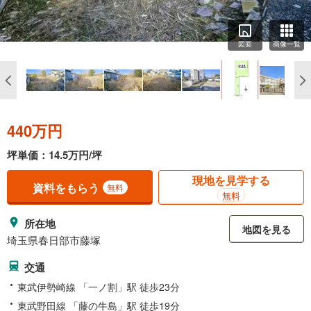
図面
画像一覧
440万円
坪単価：14.5万円/坪
現地を見学する
資料をもらう
無料
無料
所在地
地図を見る
埼玉県春日部市藤塚
交通
東武伊勢崎線 「一ノ割」駅 徒歩23分
東武野田線 「藤の牛島」駅 徒歩19分