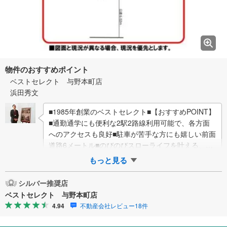
物件のおすすめポイント
ベストセレクト 与野本町店
浜田秀文
■1985年創業のベストセレクト■【おすすめPOINT】
■通勤通学にも便利な2駅2路線利用可能で、各方面
へのアクセスも良好■駐車が苦手な方にも嬉しい前面
道路6メートル■のびのびスローライフを叶える、閑
静な住宅地■生活利便施設が徒歩…
もっと見る
シルバー推奨店
ベストセレクト 与野本町店
4.94
不動産会社レビュー18件