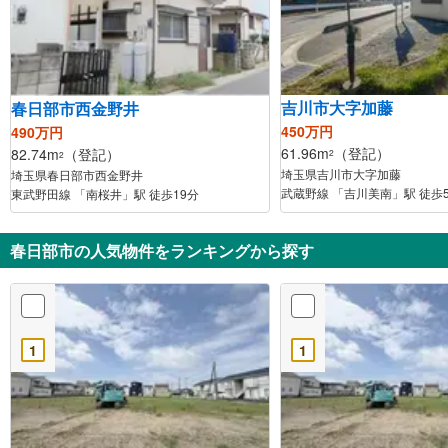
吉川市大字加藤
春日部市西金野井
450万円
490万円
61.96m
（登記）
82.74m
（登記）
2
2
埼玉県吉川市大字加藤
埼玉県春日部市西金野井
武蔵野線 「吉川美南」駅 徒歩
東武野田線 「南桜井」駅 徒歩19分
春日部市の人気物件をランキングから探す
1
1