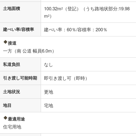
土地面積
100.32m
（登記）（うち路地状部分:19.98
2
m
）
2
建ぺい率/容積率
建ぺい率：60％/容積率：200％
接道
一方（南 公道 幅員6.0m）
私道負担
なし
引き渡し可能時期
即引き渡し可（即時）
土地状況
更地
地目
宅地
最適用途
住宅用地