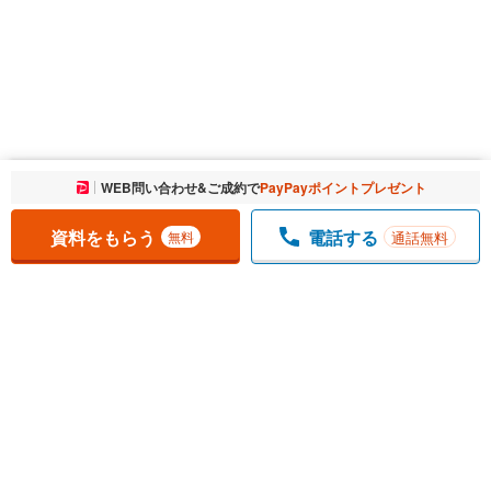
お気に入りに追加しました。
WEB問い合わせ&ご成約で
PayPayポイントプレゼント
一覧を開く
資料をもらう
電話する
通話無料
無料
1
チェックした
件
をまとめて
資料をもらう
無料