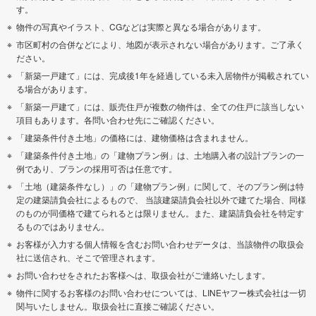
す。
物件の写真やイラスト、CGなどは実際と異なる場合があります。
市区町村の合併などにより、地図が表示されない場合があります。ご了承く
ださい。
「新築一戸建て」には、完成後1年を経過している未入居物件が掲載されてい
る場合があります。
「新築一戸建て」には、販売住戸が複数の物件は、全ての住戸に該当しない
項目もあります。各問い合わせ先にご確認ください。
「建築条件付き土地」の価格には、建物価格は含まれません。
「建築条件付き土地」の「建物プラン例」は、土地購入者の設計プランの一
例であり、プランの採用可否は任意です。
「土地（建築条件なし）」の「建物プラン例」に関して、そのプラン例は特
定の建築請負会社によるもので、 当該建築請負会社以外で建てた場合、同様
のものが同価格で建てられるとは限りません。また、建築請負会社を特定す
るものではありません。
お客様が入力する個人情報を含むお問い合わせデータは、当該物件の取扱会
社に送信され、そこで管理されます。
お問い合わせをされたお客様へは、取扱会社がご連絡いたします。
物件に関するお客様のお問い合わせについては、LINEヤフー株式会社は一切
関与いたしません。取扱会社に直接ご確認ください。