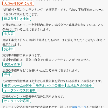
人気物件TOP10入り
市区町村・駅ごとのランキング（火曜更新）です。Yahoo!不動産独自のルール
に基づいて表示しています。
建築条件付き土地
売買契約にあたって一定期間内に特定の建設会社と建築請負契約を結ぶことを
条件にしている土地に表示されます。
未入居
建築工事完了日から1年以上経過したものの、まだ誰も住んだことがない住宅に
表示されます。
賃貸中
賃貸中の物件に表示されます。
賃貸中の物件は、原則ご自身でお住まいいただくことができません。
事業用物件
店舗や事務所などにお使いいただける物件に表示されます。
元付
その物件の元付業者（売主から直接依頼を受けている会社）に表示されます。
モデルルーム公開中
モデルハウス公開中
現地見学会開催中
オープンハウス開催中
記載のイベントが開催中の物件に表示されます。
オンライン対応可
オンライン対応可能な物件に表示されます。詳しくは
紹介ページ
をご確認くだ