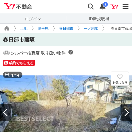
Yahoo!不動産
検索
通知
i
ログイン
ID新規取得
土地
埼玉県
春日部市
一ノ割駅
春日部市藤塚
春日部市藤塚
シルバー推奨店 取り扱い物件
成約でもらえる
1
/
14
お気に入り