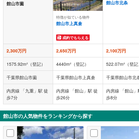
館山市北条
館山市薗
特徴が似ている物件
館山市上真倉
成約でもらえる
2,300万円
2,650万円
2,100万円
1575.92m²（登記）
4440m²（登記）
522.07m²（登
千葉県館山市薗
千葉県館山市上真倉
千葉県館山市北
内房線 「九重」駅 徒
内房線 「館山」駅 徒
内房線 「館山」
歩7分
歩26分
歩8分
館山市の人気物件をランキングから探す