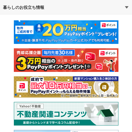
暮らしのお役立ち情報
不動産・住宅
賃貸住宅
通勤・通学時間から探す
地図から探す
マンションカタログ
教えて！住まいの先生
新築マンション
中古マンション
新築一戸建て
中古一戸建て
注文住宅
土地
売却査定