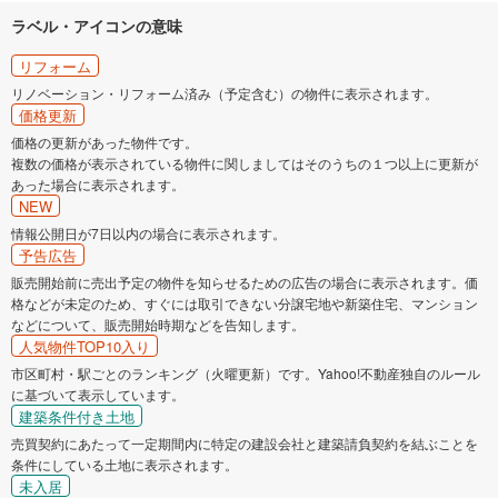
ラベル・アイコンの意味
リフォーム
リノベーション・リフォーム済み（予定含む）の物件に表示されます。
価格更新
価格の更新があった物件です。
複数の価格が表示されている物件に関しましてはそのうちの１つ以上に更新が
あった場合に表示されます。
NEW
情報公開日が7日以内の場合に表示されます。
予告広告
販売開始前に売出予定の物件を知らせるための広告の場合に表示されます。価
格などが未定のため、すぐには取引できない分譲宅地や新築住宅、マンション
などについて、販売開始時期などを告知します。
人気物件TOP10入り
市区町村・駅ごとのランキング（火曜更新）です。Yahoo!不動産独自のルール
に基づいて表示しています。
建築条件付き土地
売買契約にあたって一定期間内に特定の建設会社と建築請負契約を結ぶことを
条件にしている土地に表示されます。
未入居