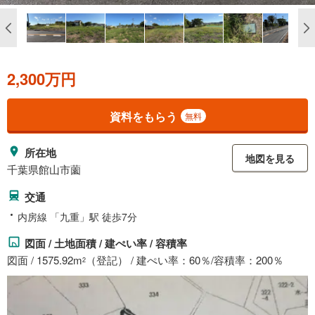
2,300万円
資料をもらう
無料
所在地
地図を見る
千葉県館山市薗
交通
内房線 「九重」駅 徒歩7分
図面 / 土地面積 / 建ぺい率 / 容積率
図面 / 1575.92m
（登記） / 建ぺい率：60％/容積率：200％
2