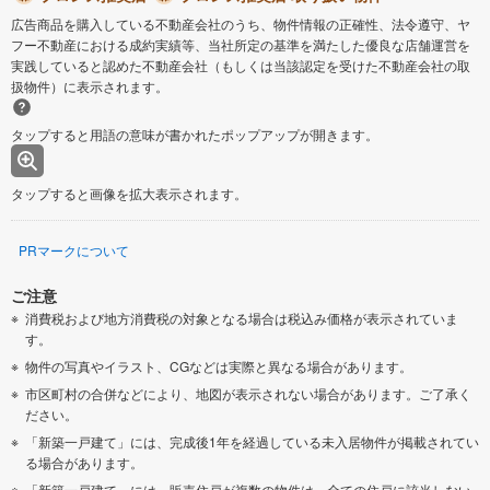
広告商品を購入している不動産会社のうち、物件情報の正確性、法令遵守、ヤ
フー不動産における成約実績等、当社所定の基準を満たした優良な店舗運営を
実践していると認めた不動産会社（もしくは当該認定を受けた不動産会社の取
扱物件）に表示されます。
タップすると用語の意味が書かれたポップアップが開きます。
タップすると画像を拡大表示されます。
PRマークについて
ご注意
消費税および地方消費税の対象となる場合は税込み価格が表示されていま
す。
物件の写真やイラスト、CGなどは実際と異なる場合があります。
市区町村の合併などにより、地図が表示されない場合があります。ご了承く
ださい。
「新築一戸建て」には、完成後1年を経過している未入居物件が掲載されてい
る場合があります。
「新築一戸建て」には、販売住戸が複数の物件は、全ての住戸に該当しない