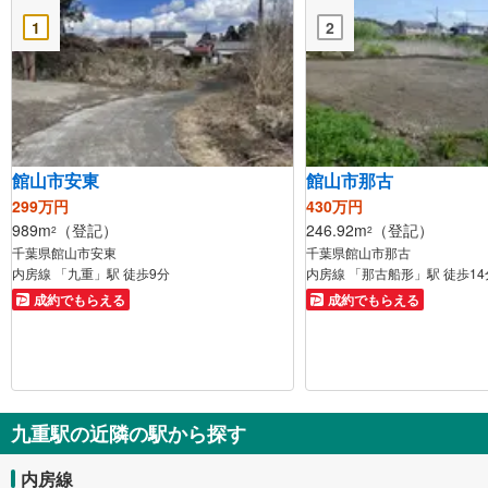
1
2
館山市安東
館山市那古
299万円
430万円
989m
（登記）
246.92m
（登記）
2
2
千葉県館山市安東
千葉県館山市那古
内房線 「九重」駅 徒歩9分
内房線 「那古船形」駅 徒歩14
成約でもらえる
成約でもらえる
九重駅の近隣の駅から探す
内房線