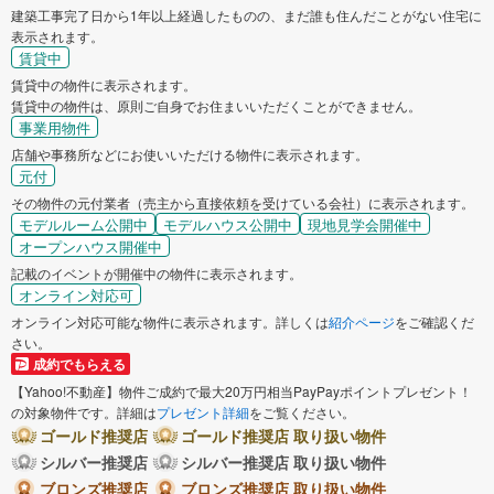
建築工事完了日から1年以上経過したものの、まだ誰も住んだことがない住宅に
表示されます。
賃貸中
賃貸中の物件に表示されます。
賃貸中の物件は、原則ご自身でお住まいいただくことができません。
事業用物件
店舗や事務所などにお使いいただける物件に表示されます。
元付
その物件の元付業者（売主から直接依頼を受けている会社）に表示されます。
モデルルーム公開中
モデルハウス公開中
現地見学会開催中
オープンハウス開催中
記載のイベントが開催中の物件に表示されます。
オンライン対応可
オンライン対応可能な物件に表示されます。詳しくは
紹介ページ
をご確認くだ
さい。
成約でもらえる
【Yahoo!不動産】物件ご成約で最大20万円相当PayPayポイントプレゼント！
の対象物件です。詳細は
プレゼント詳細
をご覧ください。
ゴールド推奨店
ゴールド推奨店 取り扱い物件
シルバー推奨店
シルバー推奨店 取り扱い物件
ブロンズ推奨店
ブロンズ推奨店 取り扱い物件