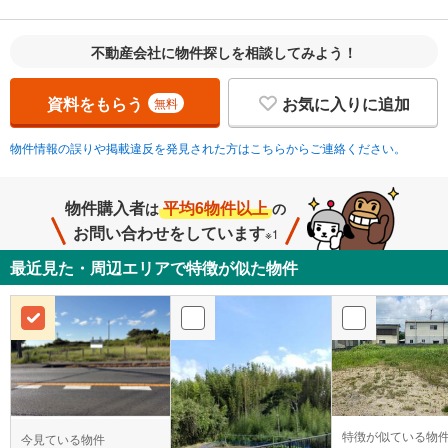
不動産会社に物件探しを相談してみよう！
資料をもらう
お気に入りに追加
無料
物件情報の誤りや掲載違反を発見された方はこちらからご連絡ください。
物件購入者
平均6物件以上
は
の
お問い合わせをしています
※1
最近見た・周辺エリアで特徴が似た物件
特徴が似ている物
今見ている物件