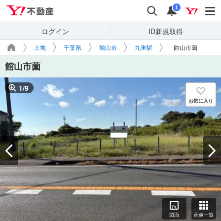
Yahoo!不動産
検索
通知
i
ログイン
ID新規取得
土地
千葉県
館山市
九重駅
館山市薗
館山市薗
1
/
9
お気に入り
図面
画像一覧