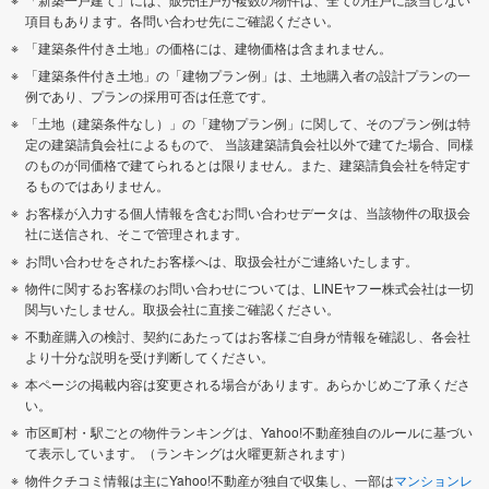
項目もあります。各問い合わせ先にご確認ください。
「建築条件付き土地」の価格には、建物価格は含まれません。
「建築条件付き土地」の「建物プラン例」は、土地購入者の設計プランの一
例であり、プランの採用可否は任意です。
「土地（建築条件なし）」の「建物プラン例」に関して、そのプラン例は特
定の建築請負会社によるもので、 当該建築請負会社以外で建てた場合、同様
のものが同価格で建てられるとは限りません。また、建築請負会社を特定す
るものではありません。
お客様が入力する個人情報を含むお問い合わせデータは、当該物件の取扱会
社に送信され、そこで管理されます。
お問い合わせをされたお客様へは、取扱会社がご連絡いたします。
物件に関するお客様のお問い合わせについては、LINEヤフー株式会社は一切
関与いたしません。取扱会社に直接ご確認ください。
不動産購入の検討、契約にあたってはお客様ご自身が情報を確認し、各会社
より十分な説明を受け判断してください。
本ページの掲載内容は変更される場合があります。あらかじめご了承くださ
い。
市区町村・駅ごとの物件ランキングは、Yahoo!不動産独自のルールに基づい
て表示しています。（ランキングは火曜更新されます）
物件クチコミ情報は主にYahoo!不動産が独自で収集し、一部は
マンションレ