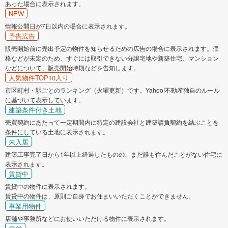
あった場合に表示されます。
NEW
情報公開日が7日以内の場合に表示されます。
予告広告
販売開始前に売出予定の物件を知らせるための広告の場合に表示されます。価
格などが未定のため、すぐには取引できない分譲宅地や新築住宅、マンション
などについて、販売開始時期などを告知します。
人気物件TOP10入り
市区町村・駅ごとのランキング（火曜更新）です。Yahoo!不動産独自のルール
に基づいて表示しています。
建築条件付き土地
売買契約にあたって一定期間内に特定の建設会社と建築請負契約を結ぶことを
条件にしている土地に表示されます。
未入居
建築工事完了日から1年以上経過したものの、まだ誰も住んだことがない住宅に
表示されます。
賃貸中
賃貸中の物件に表示されます。
賃貸中の物件は、原則ご自身でお住まいいただくことができません。
事業用物件
店舗や事務所などにお使いいただける物件に表示されます。