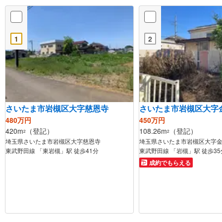
1
2
さいたま市岩槻区大字慈恩寺
さいたま市岩槻区大字
480万円
450万円
420m
（登記）
108.26m
（登記）
2
2
埼玉県さいたま市岩槻区大字慈恩寺
埼玉県さいたま市岩槻区大字
東武野田線 「東岩槻」駅 徒歩41分
東武野田線 「岩槻」駅 徒歩35
成約でもらえる