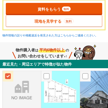
資料をもらう
無料
現地を見学する
無料
物件情報の誤りや掲載違反を発見された方はこちらからご連絡ください。
物件購入者
平均6物件以上
は
の
お問い合わせをしています
※1
最近見た・周辺エリアで特徴が似た物件