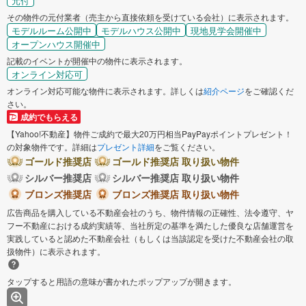
元付
その物件の元付業者（売主から直接依頼を受けている会社）に表示されます。
モデルルーム公開中
モデルハウス公開中
現地見学会開催中
オープンハウス開催中
記載のイベントが開催中の物件に表示されます。
オンライン対応可
オンライン対応可能な物件に表示されます。詳しくは
紹介ページ
をご確認くだ
さい。
成約でもらえる
【Yahoo!不動産】物件ご成約で最大20万円相当PayPayポイントプレゼント！
の対象物件です。詳細は
プレゼント詳細
をご覧ください。
ゴールド推奨店
ゴールド推奨店 取り扱い物件
シルバー推奨店
シルバー推奨店 取り扱い物件
ブロンズ推奨店
ブロンズ推奨店 取り扱い物件
広告商品を購入している不動産会社のうち、物件情報の正確性、法令遵守、ヤ
フー不動産における成約実績等、当社所定の基準を満たした優良な店舗運営を
実践していると認めた不動産会社（もしくは当該認定を受けた不動産会社の取
扱物件）に表示されます。
タップすると用語の意味が書かれたポップアップが開きます。