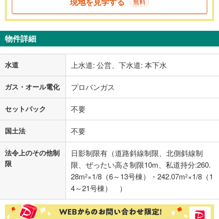
現地を見学する
無料
物件詳細
水道
上水道: 公営、下水道: 本下水
ガス・オール電化
プロパンガス
セットバック
不要
国土法
不要
法令上のその他制
日影制限有（道路斜線制限、北側斜線制
限
限、ぜったい高さ制限10m、私道持分:260.
28m
×1/8（6～13号棟）・242.07m
×1/8（1
2
2
4～21号棟） ）