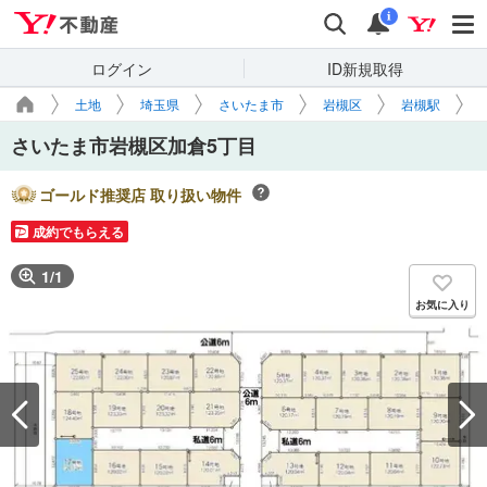
Yahoo!不動産
検索
通知
i
ログイン
ID新規取得
土地
埼玉県
さいたま市
岩槻区
岩槻駅
さいたま市岩槻区加倉5丁目
ゴールド推奨店 取り扱い物件
成約でもらえる
1
/
1
お気に入り