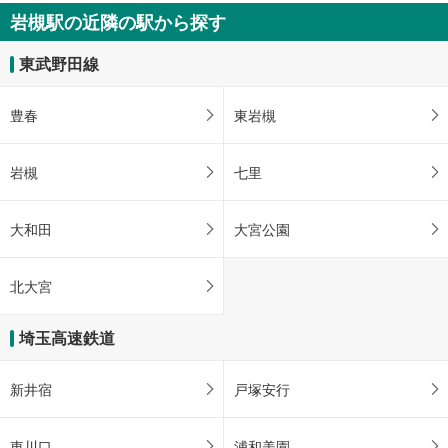
岩槻駅の近隣の駅から探す
東武野田線
豊春
東岩槻
岩槻
七里
大和田
大宮公園
北大宮
埼玉高速鉄道
新井宿
戸塚安行
東川口
浦和美園