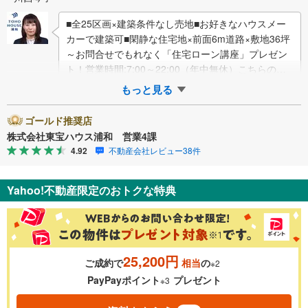
■全25区画×建築条件なし売地■お好きなハウスメー
カーで建築可■閑静な住宅地×前面6m道路×敷地36坪
～お問合せでもれなく「住宅ローン講座」プレゼン
ト！営業時間:7:00～22:00（年中無休）こちらの時
間帯はお電話でのお問い合わ…
もっと見る
ゴールド推奨店
株式会社東宝ハウス浦和 営業4課
4.92
不動産会社レビュー38件
Yahoo!不動産限定のおトクな特典
25,200円
ご成約で
相当
の
※2
PayPayポイント
プレゼント
※3