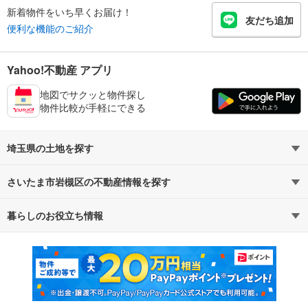
新着物件をいち早くお届け！
友だち追加
便利な機能のご紹介
Yahoo!不動産 アプリ
地図でサクッと物件探し
物件比較が手軽にできる
埼玉県の土地を探す
さいたま市岩槻区の不動産情報を探す
路線・駅から探す
地域から探す
暮らしのお役立ち情報
不動産・住宅
賃貸住宅
通勤・通学時間から探す
地図から探す
マンションカタログ
教えて！住まいの先生
新築マンション
中古マンション
新築一戸建て
中古一戸建て