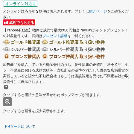
オンライン対応可
オンライン対応可能な物件に表示されます。詳しくは
紹介ページ
をご確認くだ
さい。
成約でもらえる
【Yahoo!不動産】物件ご成約で最大20万円相当PayPayポイントプレゼント！
の対象物件です。詳細は
プレゼント詳細
をご覧ください。
ゴールド推奨店
ゴールド推奨店 取り扱い物件
シルバー推奨店
シルバー推奨店 取り扱い物件
ブロンズ推奨店
ブロンズ推奨店 取り扱い物件
広告商品を購入している不動産会社のうち、物件情報の正確性、法令遵守、ヤ
フー不動産における成約実績等、当社所定の基準を満たした優良な店舗運営を
実践していると認めた不動産会社（もしくは当該認定を受けた不動産会社の取
扱物件）に表示されます。
タップすると用語の意味が書かれたポップアップが開きます。
タップすると画像を拡大表示されます。
PRマークについて