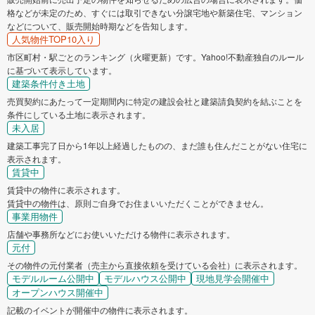
格などが未定のため、すぐには取引できない分譲宅地や新築住宅、マンション
などについて、販売開始時期などを告知します。
人気物件TOP10入り
市区町村・駅ごとのランキング（火曜更新）です。Yahoo!不動産独自のルール
に基づいて表示しています。
建築条件付き土地
売買契約にあたって一定期間内に特定の建設会社と建築請負契約を結ぶことを
条件にしている土地に表示されます。
未入居
建築工事完了日から1年以上経過したものの、まだ誰も住んだことがない住宅に
表示されます。
賃貸中
賃貸中の物件に表示されます。
賃貸中の物件は、原則ご自身でお住まいいただくことができません。
事業用物件
店舗や事務所などにお使いいただける物件に表示されます。
元付
その物件の元付業者（売主から直接依頼を受けている会社）に表示されます。
モデルルーム公開中
モデルハウス公開中
現地見学会開催中
オープンハウス開催中
記載のイベントが開催中の物件に表示されます。