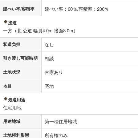
建ぺい率/容積率
建ぺい率：60％/容積率：200％
接道
一方（北 公道 幅員4.0m 接面8.0m）
私道負担
なし
引き渡し可能時期
相談
土地状況
古家あり
地目
宅地
最適用途
住宅用地
用途地域
第一種住居地域
土地権利形態
所有権のみ