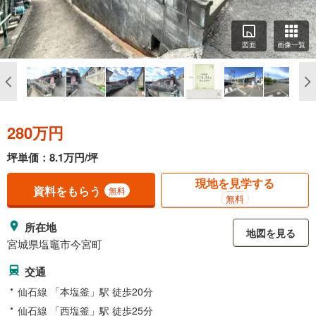
図面
画像一覧
280万円
坪単価：8.1万円/坪
現地を見学する
資料をもらう
無料
無料
所在地
地図を見る
宮城県塩竈市今宮町
交通
仙石線 「本塩釜」駅 徒歩20分
仙石線 「西塩釜」駅 徒歩25分