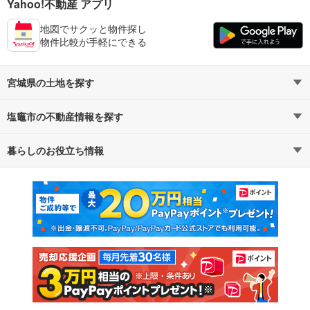
Yahoo!不動産 アプリ
地図でサクッと物件探し
物件比較が手軽にできる
宮城県の土地を探す
塩竈市の不動産情報を探す
路線・駅から探す
地域から探す
暮らしのお役立ち情報
不動産・住宅
賃貸住宅
通勤・通学時間から探す
地図から探す
マンションカタログ
教えて！住まいの先生
新築マンション
中古マンション
新築一戸建て
中古一戸建て
注文住宅
土地
売却査定