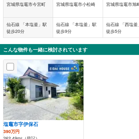
宮城県塩竈市今宮町
宮城県塩竈市小松崎
宮城県塩竈市旭
仙石線 「本塩釜」駅
仙石線 「本塩釜」駅
仙石線 「西塩釜
徒歩20分
徒歩9分
徒歩5分
こんな物件も一緒に検討されています
塩竈市字伊保石
390万円
262.49m
（登記）
2