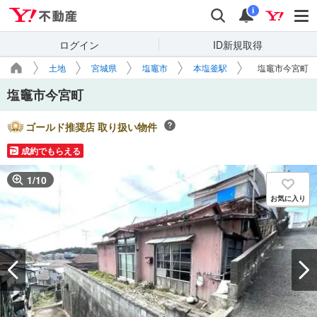
Yahoo!不動産
検索
通知
i
ログイン
ID新規取得
土地
宮城県
塩竈市
本塩釜駅
塩竈市今宮町
塩竈市今宮町
ゴールド推奨店 取り扱い物件
成約でもらえる
1
/
10
お気に入り