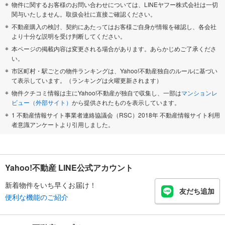
物件に関するお客様のお問い合わせについては、LINEヤフー株式会社は一切
関与いたしません。取扱会社に直接ご確認ください。
不動産購入の検討、契約にあたってはお客様ご自身が情報を確認し、各会社
より十分な説明を受け判断してください。
本ページの掲載内容は変更される場合があります。あらかじめご了承くださ
い。
市区町村・駅ごとの物件ランキングは、Yahoo!不動産独自のルールに基づい
て表示しています。（ランキングは火曜更新されます）
物件クチコミ情報は主にYahoo!不動産が独自で収集し、一部は
マンションレ
ビュー（外部サイト）
から提供されたものを表示しています。
1 不動産情報サイト事業者連絡協議会（RSC）2018年 不動産情報サイト利用
者意識アンケートより引用しました。
Yahoo!不動産 LINE公式アカウント
新着物件をいち早くお届け！
友だち追加
便利な機能のご紹介