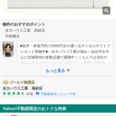
物件のおすすめポイント
永大ハウス工業 高砂店
中鉢健太
■見学・来場予約で3000円分の選べるデジタルギフトプ
レゼント実施中■～永大ハウス工業の強み～仙台市を中
心に宮城県内の多数店舗で展開中！こちらでは当社の
強みを大きく2つに分けてご紹介！1.＜豊富な不動産知
識＞戸建・マンション・土地…
もっと見る
ゴールド推奨店
永大ハウス工業 高砂店
4.72
不動産会社レビュー11件
Yahoo!不動産限定のおトクな特典