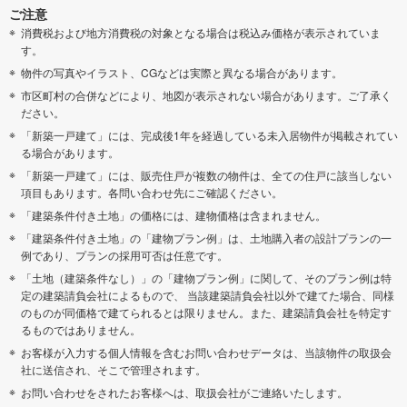
ご注意
消費税および地方消費税の対象となる場合は税込み価格が表示されていま
す。
物件の写真やイラスト、CGなどは実際と異なる場合があります。
市区町村の合併などにより、地図が表示されない場合があります。ご了承く
ださい。
「新築一戸建て」には、完成後1年を経過している未入居物件が掲載されてい
る場合があります。
「新築一戸建て」には、販売住戸が複数の物件は、全ての住戸に該当しない
項目もあります。各問い合わせ先にご確認ください。
「建築条件付き土地」の価格には、建物価格は含まれません。
「建築条件付き土地」の「建物プラン例」は、土地購入者の設計プランの一
例であり、プランの採用可否は任意です。
「土地（建築条件なし）」の「建物プラン例」に関して、そのプラン例は特
定の建築請負会社によるもので、 当該建築請負会社以外で建てた場合、同様
のものが同価格で建てられるとは限りません。また、建築請負会社を特定す
るものではありません。
お客様が入力する個人情報を含むお問い合わせデータは、当該物件の取扱会
社に送信され、そこで管理されます。
お問い合わせをされたお客様へは、取扱会社がご連絡いたします。