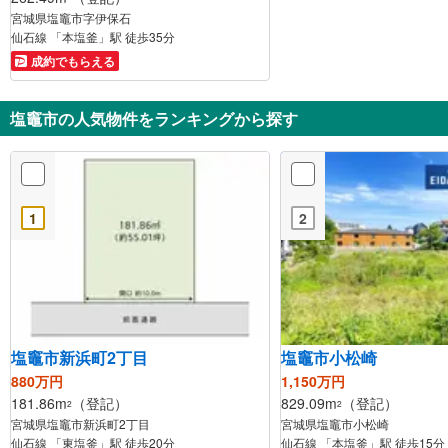
宮城県塩竈市字伊保石
仙石線 「本塩釜」駅 徒歩35分
成約でもらえる
塩竈市の人気物件をランキングから探す
1
2
塩竈市新浜町2丁目
塩竈市小松崎
880万円
1,150万円
181.86m
（登記）
829.09m
（登記）
2
2
宮城県塩竈市新浜町2丁目
宮城県塩竈市小松崎
仙石線 「東塩釜」駅 徒歩20分
仙石線 「本塩釜」駅 徒歩15分