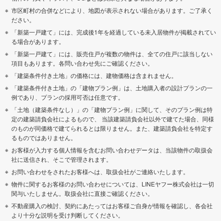
市区町村の合併などにより、地図が表示されない場合があります。ご了承く
ださい。
「新築一戸建て」には、完成後1年を経過している未入居物件が掲載されてい
る場合があります。
「新築一戸建て」には、販売住戸が複数の物件は、全ての住戸に該当しない
項目もあります。各問い合わせ先にご確認ください。
「建築条件付き土地」の価格には、建物価格は含まれません。
「建築条件付き土地」の「建物プラン例」は、土地購入者の設計プランの一
例であり、プランの採用可否は任意です。
「土地（建築条件なし）」の「建物プラン例」に関して、そのプラン例は特
定の建築請負会社によるもので、 当該建築請負会社以外で建てた場合、同様
のものが同価格で建てられるとは限りません。また、建築請負会社を特定す
るものではありません。
お客様が入力する個人情報を含むお問い合わせデータは、当該物件の取扱会
社に送信され、そこで管理されます。
お問い合わせをされたお客様へは、取扱会社がご連絡いたします。
物件に関するお客様のお問い合わせについては、LINEヤフー株式会社は一切
関与いたしません。取扱会社に直接ご確認ください。
不動産購入の検討、契約にあたってはお客様ご自身が情報を確認し、各会社
より十分な説明を受け判断してください。