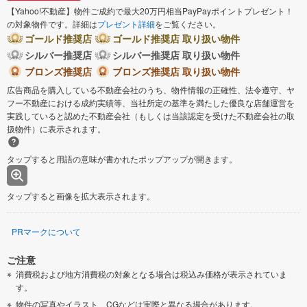
【Yahoo!不動産】物件ご成約で最大20万円相当PayPayポイントプレゼント！
の対象物件です。詳細は
プレゼント詳細
をご覧ください。
ゴールド推奨店
ゴールド推奨店 取り扱い物件
シルバー推奨店
シルバー推奨店 取り扱い物件
ブロンズ推奨店
ブロンズ推奨店 取り扱い物件
広告商品を購入している不動産会社のうち、物件情報の正確性、法令遵守、ヤ
フー不動産における成約実績等、当社所定の基準を満たした優良な店舗運営を
実践していると認めた不動産会社（もしくは当該認定を受けた不動産会社の取
扱物件）に表示されます。
タップすると用語の意味が書かれたポップアップが開きます。
タップすると画像を拡大表示されます。
PRマークについて
ご注意
消費税および地方消費税の対象となる場合は税込み価格が表示されていま
す。
物件の写真やイラスト、CGなどは実際と異なる場合があります。