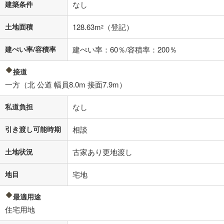
建築条件
なし
土地面積
128.63m
（登記）
2
建ぺい率/容積率
建ぺい率：60％/容積率：200％
接道
一方（北 公道 幅員8.0m 接面7.9m）
私道負担
なし
引き渡し可能時期
相談
土地状況
古家あり更地渡し
地目
宅地
最適用途
住宅用地