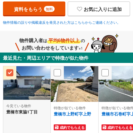
資料をもらう
お気に入りに追加
無料
物件情報の誤りや掲載違反を発見された方はこちらからご連絡ください。
物件購入者
平均6物件以上
は
の
お問い合わせをしています
※1
最近見た・周辺エリアで特徴が似た物件
今見ている物件
特徴が似ている物件
特徴が似ている物
豊橋市東脇1丁目
豊橋市上野町字上野
豊橋市石巻町字
成約でもらえる
成約でもらえる