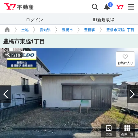
Yahoo!不動産
検索
通知
i
ログイン
ID新規取得
土地
愛知県
豊橋市
豊橋駅
豊橋市東脇1丁目
豊橋市東脇1丁目
1
/
19
お気に入り
図面
画像一覧