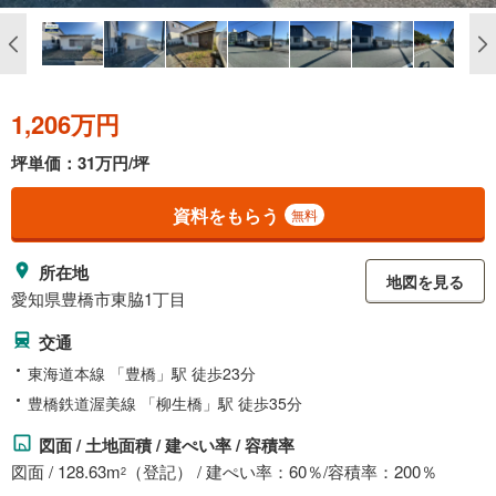
1,206万円
坪単価：31万円/坪
資料をもらう
無料
所在地
地図を見る
愛知県豊橋市東脇1丁目
交通
東海道本線 「豊橋」駅 徒歩23分
豊橋鉄道渥美線 「柳生橋」駅 徒歩35分
図面 / 土地面積 / 建ぺい率 / 容積率
図面 / 128.63m
（登記） / 建ぺい率：60％/容積率：200％
2