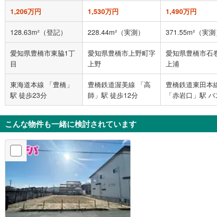
1,206万円
1,530万円
1,490万円
128.63m²（登記）
228.44m²（実測）
371.55m²（実
愛知県豊橋市東脇1丁
愛知県豊橋市上野町字
愛知県豊橋市石
目
上野
上浦
東海道本線 「豊橋」
豊橋鉄道渥美線 「高
豊橋鉄道東田本
駅 徒歩23分
師」駅 徒歩12分
「赤岩口」駅 バ
分 金田住宅前 
下車 徒歩6分
こんな物件も一緒に検討されています