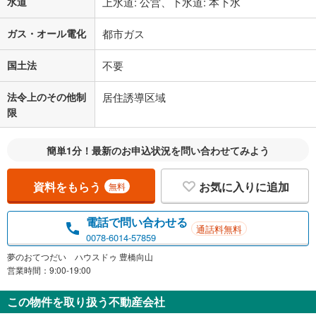
水道
上水道: 公営、下水道: 本下水
ガス・オール電化
都市ガス
国土法
不要
法令上のその他制
居住誘導区域
限
簡単1分！最新のお申込状況を問い合わせてみよう
資料をもらう
お気に入りに追加
無料
電話で問い合わせる
通話料無料
0078-6014-57859
夢のおてつだい ハウスドゥ 豊橋向山
営業時間：9:00-19:00
この物件を取り扱う不動産会社