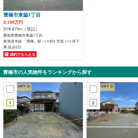
豊橋市東脇1丁目
3,100万円
318.47m
（登記）
2
愛知県豊橋市東脇1丁目
東海道本線 「豊橋」駅 バス8分 市道 バス停下
車 徒歩2分
成約でもらえる
豊橋市の人気物件をランキングから探す
1
2