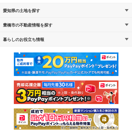
愛知県の土地を探す
豊橋市の不動産情報を探す
路線・駅から探す
地域から探す
暮らしのお役立ち情報
不動産・住宅
賃貸住宅
通勤・通学時間から探す
地図から探す
マンションカタログ
教えて！住まいの先生
新築マンション
中古マンション
新築一戸建て
中古一戸建て
注文住宅
土地
売却査定