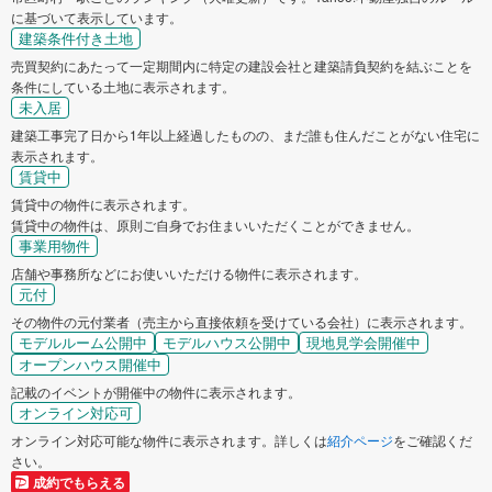
に基づいて表示しています。
建築条件付き土地
売買契約にあたって一定期間内に特定の建設会社と建築請負契約を結ぶことを
条件にしている土地に表示されます。
未入居
建築工事完了日から1年以上経過したものの、まだ誰も住んだことがない住宅に
表示されます。
賃貸中
賃貸中の物件に表示されます。
賃貸中の物件は、原則ご自身でお住まいいただくことができません。
事業用物件
店舗や事務所などにお使いいただける物件に表示されます。
元付
その物件の元付業者（売主から直接依頼を受けている会社）に表示されます。
モデルルーム公開中
モデルハウス公開中
現地見学会開催中
オープンハウス開催中
記載のイベントが開催中の物件に表示されます。
オンライン対応可
オンライン対応可能な物件に表示されます。詳しくは
紹介ページ
をご確認くだ
さい。
成約でもらえる