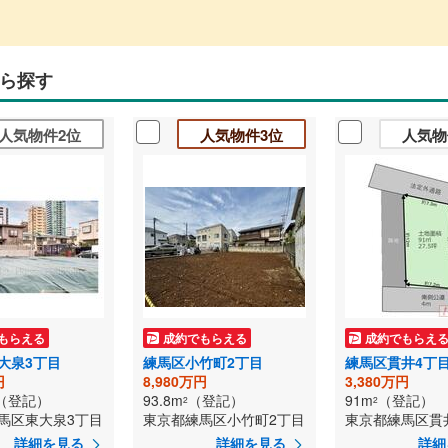
ら探す
人気物件2位
人気物件3位
人気物
もらえる
成約でもらえる
成約でもらえ
大泉3丁目
練馬区小竹町2丁目
練馬区貫井4丁
円
8,980万円
3,380万円
（登記）
93.8m
（登記）
91m
（登記）
2
2
馬区東大泉3丁目
東京都練馬区小竹町2丁目
東京都練馬区貫
詳細を見る
詳細を見る
詳細