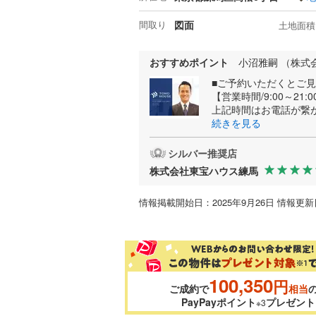
間取り
図面
土地面積
おすすめポイント
小沼雅嗣 （株式
■ご予約いただくとご
【営業時間/9:00～21:0
上記時間はお電話が繋
続きを見る
シルバー推奨店
株式会社東宝ハウス練馬
情報掲載開始日：2025年9月26日 情報更新日
100,350
円
ご成約で
相当
PayPayポイント
プレゼント
※3