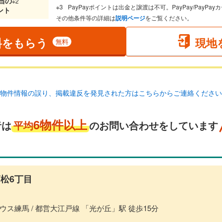
当
の
※2
PayPayポイントは出金と譲渡は不可。PayPay/PayP
ント
その他条件等の詳細は
説明ページ
をご覧ください。
料をもらう
現地
無料
物件情報の誤り、掲載違反を発見された方はこちらからご連絡ください
6物件以上
者は
平均
のお問い合わせをしています
松6丁目
ス練馬 / 都営大江戸線 「光が丘」駅 徒歩15分