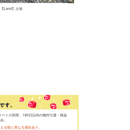
【Land】土地
ケートの回答、180日以内の物件引渡・残金
象外。
らえる額と異なる場合あり。