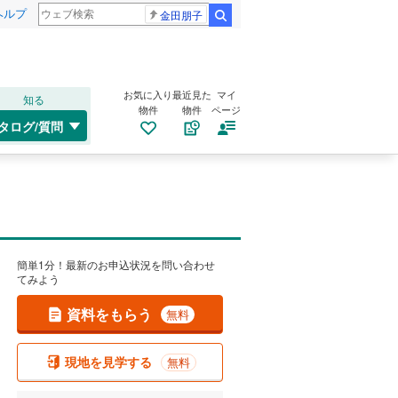
ヘルプ
金田朋子
検索
お気に入り
最近見た
マイ
知る
物件
物件
ページ
タログ/質問
簡単1分！最新のお申込状況を問い合わせ
てみよう
資料をもらう
無料
現地を見学する
無料