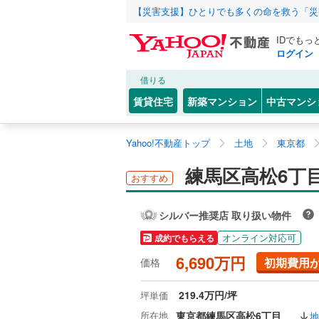
【災害支援】ひとりでも多くの命を救う「災
IDでもっ
ログイン
借りる
賃貸住宅
新築マンション
中古マンシ
Yahoo!不動産トップ
土地
東京都
練馬区高松6丁
おすすめ
シルバー推奨店 取り扱い物件
オンライン対応可
成約でもらえる
6,690万円
初期費用
価格
219.4万円/坪
坪単価
所在地
東京都練馬区高松6丁目
地