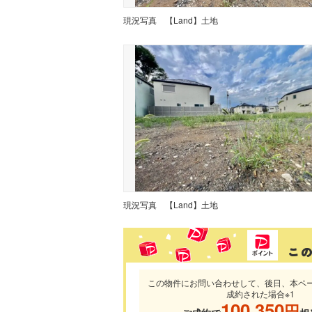
現況写真
【Land】土地
現況写真
【Land】土地
この物件にお問い合わせして、後日、本ペ
成約された場合※1
100,350
円