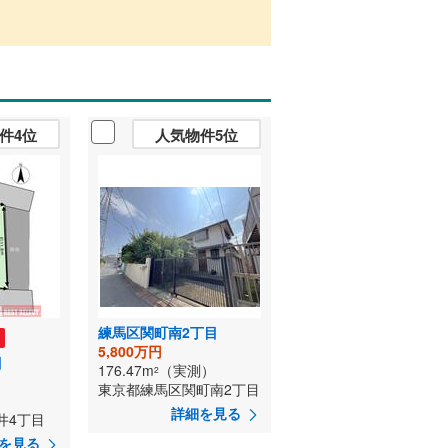
件4位
人気物件5位
練馬区関町南2丁目
る
5,800万円
目
176.47m
（実測）
2
東京都練馬区関町南2丁目
詳細を見る
井4丁目
を見る