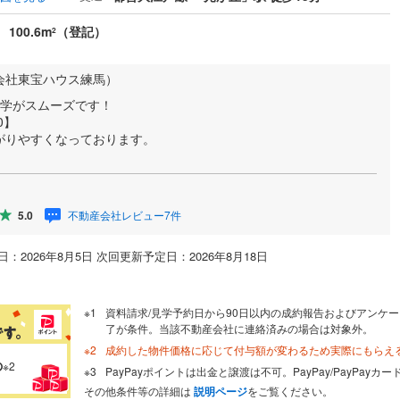
100.6m
（登記）
2
会社東宝ハウス練馬）
見学がスムーズです！
0】
がりやすくなっております。
不動産会社レビュー7件
5.0
：2026年8月5日 次回更新予定日：2026年8月18日
資料請求/見学予約日から90日以内の成約報告およびアンケー
了が条件。当該不動産会社に連絡済みの場合は対象外。
成約した物件価格に応じて付与額が変わるため実際にもらえ
の
※2
PayPayポイントは出金と譲渡は不可。PayPay/PayPay
その他条件等の詳細は
説明ページ
をご覧ください。