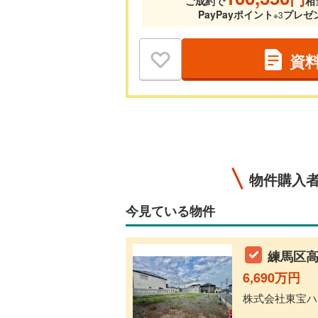
ご成約で
相
PayPayポイント
プレゼ
※3
資
物件購入
今見ている物件
練馬区高
6,690万円
株式会社東宝ハウ