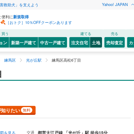
Yahoo! JAPAN
害救助犬」を支えよう
と便利に
新規取得
［おトク］10％OFFクーポンあります
買う
建てる
売る
ョン
新築一戸建て
中古一戸建て
注文住宅
土地
売却査定
カ
練馬区
光が丘駅
練馬区高松6丁目
目
が知りたい
無料
交通
都営大江戸線 「光が丘」駅 徒歩15分
図を見る