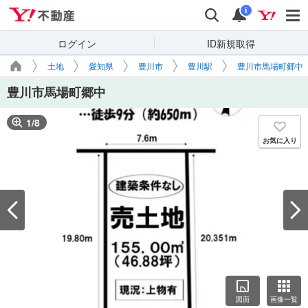
Yahoo!不動産
検索
通知
i
ログイン
ID新規取得
土地
愛知県
豊川市
豊川駅
豊川市馬場町郷中
豊川市馬場町郷中
1
/
8
お気に入り
図面
画像一覧