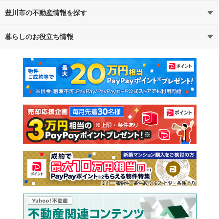
豊川市の不動産情報を探す
路線・駅から探す
地域から探す
暮らしのお役立ち情報
不動産・住宅
賃貸住宅
通勤・通学時間から探す
地図から探す
マンションカタログ
教えて！住まいの先生
新築マンション
中古マンション
新築一戸建て
中古一戸建て
注文住宅
土地
売却査定