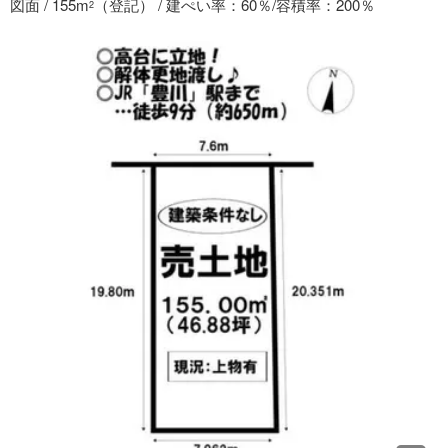
図面 / 155m
（登記） / 建ぺい率：60％/容積率：200％
2