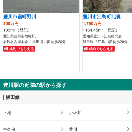
豊川市宿町野川
豊川市江島町北裏
300万円
1,790万円
183m
（登記）
1164.45m
（登記）
2
2
愛知県豊川市宿町野川
愛知県豊川市江島町北裏
名鉄名古屋本線 「小田渕」駅 徒歩20分
飯田線 「江島」駅 徒歩20分
成約でもらえる
成約でもらえる
豊川駅の近隣の駅から探す
飯田線
下地
小坂井
牛久保
豊川