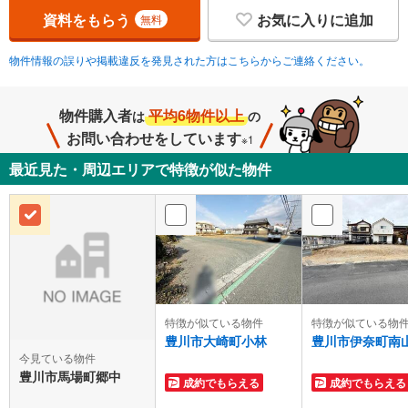
資料をもらう
お気に入りに追加
無料
物件情報の誤りや掲載違反を発見された方はこちらからご連絡ください。
物件購入者
平均6物件以上
は
の
お問い合わせをしています
※1
最近見た・周辺エリアで特徴が似た物件
特徴が似ている物件
特徴が似ている物
豊川市大崎町小林
豊川市伊奈町南
今見ている物件
豊川市馬場町郷中
成約でもらえる
成約でもらえる