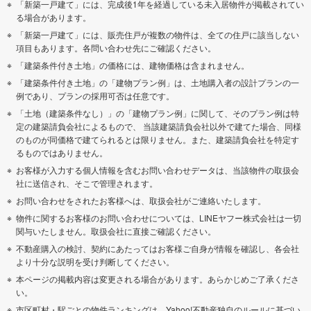
「新築一戸建て」には、完成後1年を経過している未入居物件が掲載されてい
る場合があります。
「新築一戸建て」には、販売住戸が複数の物件は、全ての住戸に該当しない
項目もあります。各問い合わせ先にご確認ください。
「建築条件付き土地」の価格には、建物価格は含まれません。
「建築条件付き土地」の「建物プラン例」は、土地購入者の設計プランの一
例であり、プランの採用可否は任意です。
「土地（建築条件なし）」の「建物プラン例」に関して、そのプラン例は特
定の建築請負会社によるもので、 当該建築請負会社以外で建てた場合、同様
のものが同価格で建てられるとは限りません。また、建築請負会社を特定す
るものではありません。
お客様が入力する個人情報を含むお問い合わせデータは、当該物件の取扱会
社に送信され、そこで管理されます。
お問い合わせをされたお客様へは、取扱会社がご連絡いたします。
物件に関するお客様のお問い合わせについては、LINEヤフー株式会社は一切
関与いたしません。取扱会社に直接ご確認ください。
不動産購入の検討、契約にあたってはお客様ご自身が情報を確認し、各会社
より十分な説明を受け判断してください。
本ページの掲載内容は変更される場合があります。あらかじめご了承くださ
い。
市区町村・駅ごとの物件ランキングは、Yahoo!不動産独自のルールに基づい