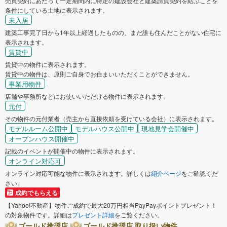
売買契約にあたって一定期間内に特定の建設会社と建築請負契約を結ぶことを
条件にしている土地に表示されます。
未入居
建築工事完了日から1年以上経過したものの、まだ誰も住んだことがない住宅に
表示されます。
賃貸中
賃貸中の物件に表示されます。
賃貸中の物件は、原則ご自身でお住まいいただくことができません。
事業用物件
店舗や事務所などにお使いいただける物件に表示されます。
元付
その物件の元付業者（売主から直接依頼を受けている会社）に表示されます。
モデルルーム公開中
モデルハウス公開中
現地見学会開催中
オープンハウス開催中
記載のイベントが開催中の物件に表示されます。
オンライン対応可
オンライン対応可能な物件に表示されます。詳しくは
紹介ページ
をご確認くだ
さい。
成約でもらえる
【Yahoo!不動産】物件ご成約で最大20万円相当PayPayポイントプレゼント！
の対象物件です。詳細は
プレゼント詳細
をご覧ください。
ゴールド推奨店
ゴールド推奨店 取り扱い物件