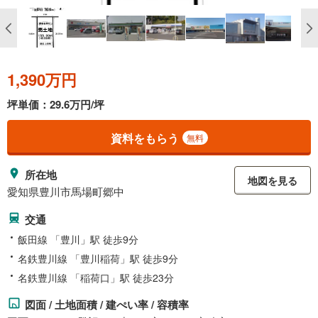
1,390万円
坪単価：29.6万円/坪
資料をもらう
無料
所在地
地図を見る
愛知県豊川市馬場町郷中
交通
飯田線 「豊川」駅 徒歩9分
名鉄豊川線 「豊川稲荷」駅 徒歩9分
名鉄豊川線 「稲荷口」駅 徒歩23分
図面 / 土地面積 / 建ぺい率 / 容積率