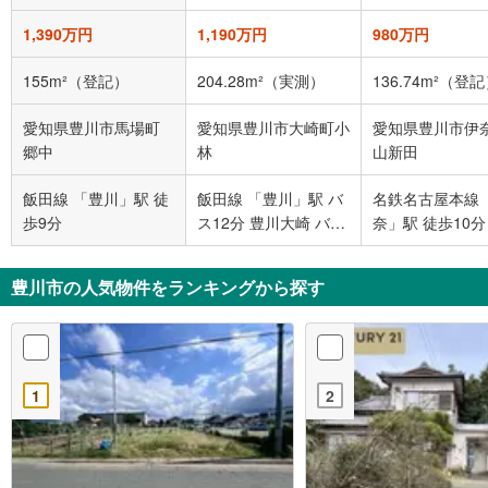
1,390万円
1,190万円
980万円
155m²（登記）
204.28m²（実測）
136.74m²（登
愛知県豊川市馬場町
愛知県豊川市大崎町小
愛知県豊川市伊
郷中
林
山新田
飯田線 「豊川」駅 徒
飯田線 「豊川」駅 バ
名鉄名古屋本線 
歩9分
ス12分 豊川大崎 バス
奈」駅 徒歩10分
停下車 徒歩6分
豊川市の人気物件をランキングから探す
1
2