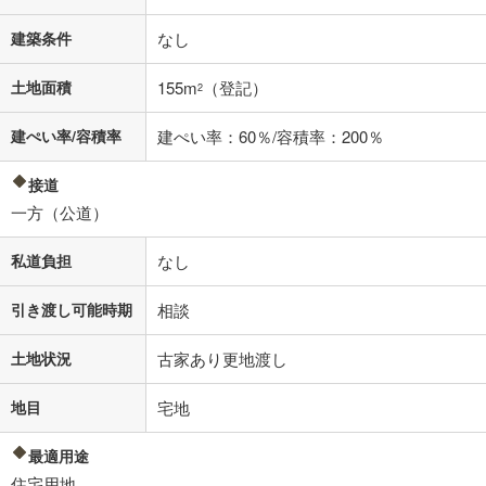
建築条件
なし
土地面積
155m
（登記）
2
建ぺい率/容積率
建ぺい率：60％/容積率：200％
接道
一方（公道）
私道負担
なし
引き渡し可能時期
相談
土地状況
古家あり更地渡し
地目
宅地
最適用途
住宅用地