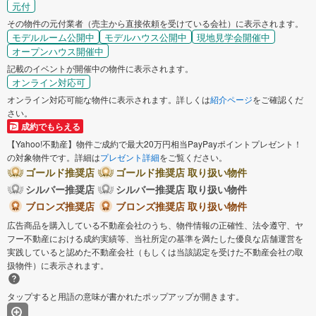
元付
その物件の元付業者（売主から直接依頼を受けている会社）に表示されます。
モデルルーム公開中
モデルハウス公開中
現地見学会開催中
オープンハウス開催中
記載のイベントが開催中の物件に表示されます。
オンライン対応可
オンライン対応可能な物件に表示されます。詳しくは
紹介ページ
をご確認くだ
さい。
成約でもらえる
【Yahoo!不動産】物件ご成約で最大20万円相当PayPayポイントプレゼント！
の対象物件です。詳細は
プレゼント詳細
をご覧ください。
ゴールド推奨店
ゴールド推奨店 取り扱い物件
シルバー推奨店
シルバー推奨店 取り扱い物件
ブロンズ推奨店
ブロンズ推奨店 取り扱い物件
広告商品を購入している不動産会社のうち、物件情報の正確性、法令遵守、ヤ
フー不動産における成約実績等、当社所定の基準を満たした優良な店舗運営を
実践していると認めた不動産会社（もしくは当該認定を受けた不動産会社の取
扱物件）に表示されます。
タップすると用語の意味が書かれたポップアップが開きます。