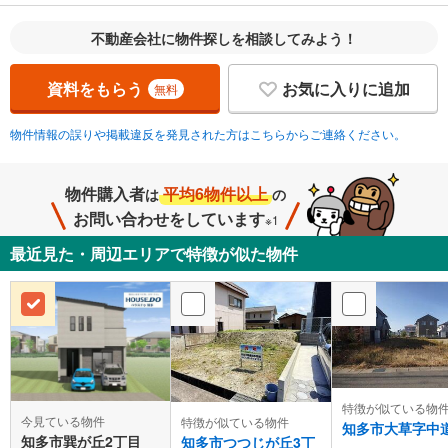
不動産会社に物件探しを相談してみよう！
資料をもらう
お気に入りに追加
無料
物件情報の誤りや掲載違反を発見された方はこちらからご連絡ください。
物件購入者
平均6物件以上
は
の
お問い合わせをしています
※1
最近見た・周辺エリアで特徴が似た物件
特徴が似ている物
今見ている物件
特徴が似ている物件
知多市大草字中
知多市巽が丘2丁目
知多市つつじが丘3丁