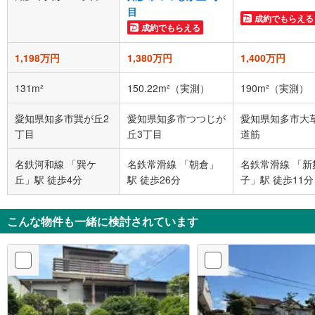
目
成約でもらえる
成約でもらえる
1,198万円
1,380万円
1,400万円
131m²
150.22m²（実測）
190m²（実測）
愛知県知多市巽が丘2
愛知県知多市つつじが
愛知県知多市大
丁目
丘3丁目
道筋
名鉄河和線 「巽ケ
名鉄常滑線 「朝倉」
名鉄常滑線 「新
丘」駅 徒歩4分
駅 徒歩26分
子」駅 徒歩11分
こんな物件も一緒に検討されています