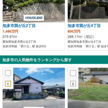
知多市巽が丘2丁目
知多市巽が丘4丁目
1,480万円
850万円
375.97m
288.17m
（登記）
2
2
愛知県知多市巽が丘2丁目
愛知県知多市巽が丘4丁目
名鉄河和線 「巽ケ丘」駅 徒歩5分
名鉄河和線 「巽ケ丘」駅 徒歩
知多市の人気物件をランキングから探す
1
2