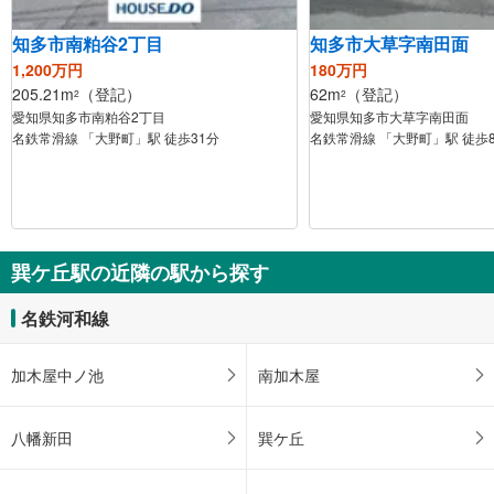
知多市南粕谷2丁目
知多市大草字南田面
1,200万円
180万円
205.21m
（登記）
62m
（登記）
2
2
愛知県知多市南粕谷2丁目
愛知県知多市大草字南田面
名鉄常滑線 「大野町」駅 徒歩31分
名鉄常滑線 「大野町」駅 徒歩
巽ケ丘駅の近隣の駅から探す
名鉄河和線
加木屋中ノ池
南加木屋
八幡新田
巽ケ丘