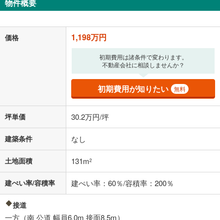
物件概要
1,198万円
価格
初期費用は諸条件で変わります。
不動産会社に相談しませんか？
初期費用が知りたい
無料
坪単価
30.2万円/坪
建築条件
なし
土地面積
131m
2
建ぺい率/容積率
建ぺい率：60％/容積率：200％
接道
一方（南 公道 幅員6.0m 接面8.5m）