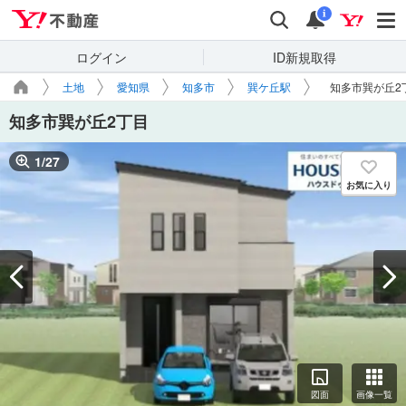
Yahoo!不動産
検索
通知
i
ログイン
ID新規取得
土地
愛知県
知多市
巽ケ丘駅
知多市巽が丘2
知多市巽が丘2丁目
1
/
27
お気に入り
図面
画像一覧