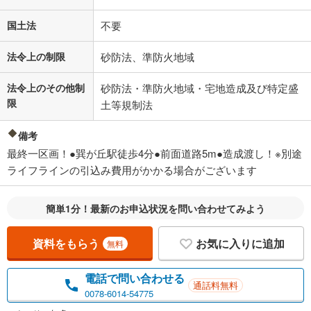
国土法
不要
法令上の制限
砂防法、準防火地域
法令上のその他制
砂防法・準防火地域・宅地造成及び特定盛
限
土等規制法
備考
最終一区画！●巽が丘駅徒歩4分●前面道路5m●造成渡し！※別途
ライフラインの引込み費用がかかる場合がございます
簡単1分！最新のお申込状況を問い合わせてみよう
資料をもらう
お気に入りに追加
無料
電話で問い合わせる
通話料無料
0078-6014-54775