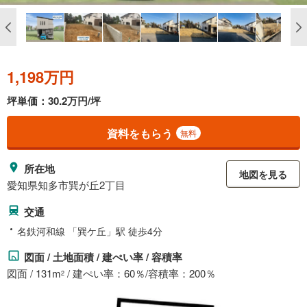
1,198万円
坪単価：30.2万円/坪
資料をもらう
無料
所在地
地図を見る
愛知県知多市巽が丘2丁目
交通
名鉄河和線 「巽ケ丘」駅 徒歩4分
図面 / 土地面積 / 建ぺい率 / 容積率
図面 / 131m
/ 建ぺい率：60％/容積率：200％
2