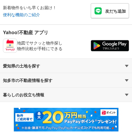
新着物件をいち早くお届け！
友だち追加
便利な機能のご紹介
Yahoo!不動産 アプリ
地図でサクッと物件探し
物件比較が手軽にできる
愛知県の土地を探す
知多市の不動産情報を探す
路線・駅から探す
地域から探す
暮らしのお役立ち情報
不動産・住宅
賃貸住宅
通勤・通学時間から探す
地図から探す
マンションカタログ
教えて！住まいの先生
新築マンション
中古マンション
新築一戸建て
中古一戸建て