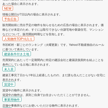
あった場合に表示されます。
NEW
情報公開日が7日以内の場合に表示されます。
予告広告
販売開始前に売出予定の物件を知らせるための広告の場合に表示されます。価
格などが未定のため、すぐには取引できない分譲宅地や新築住宅、マンション
などについて、販売開始時期などを告知します。
人気物件TOP10入り
市区町村・駅ごとのランキング（火曜更新）です。Yahoo!不動産独自のルール
に基づいて表示しています。
建築条件付き土地
売買契約にあたって一定期間内に特定の建設会社と建築請負契約を結ぶことを
条件にしている土地に表示されます。
未入居
建築工事完了日から1年以上経過したものの、まだ誰も住んだことがない住宅に
表示されます。
賃貸中
賃貸中の物件に表示されます。
賃貸中の物件は、原則ご自身でお住まいいただくことができません。
事業用物件
店舗や事務所などにお使いいただける物件に表示されます。