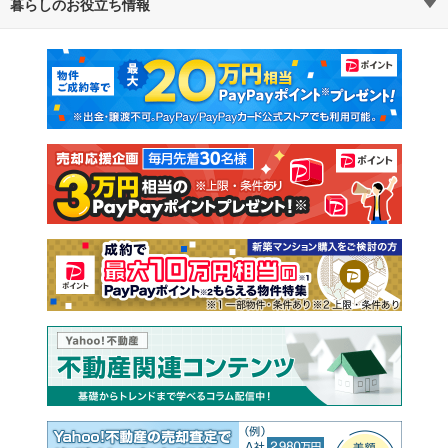
暮らしのお役立ち情報
不動産・住宅
賃貸住宅
通勤・通学時間から探す
地図から探す
マンションカタログ
教えて！住まいの先生
新築マンション
中古マンション
新築一戸建て
中古一戸建て
注文住宅
土地
売却査定