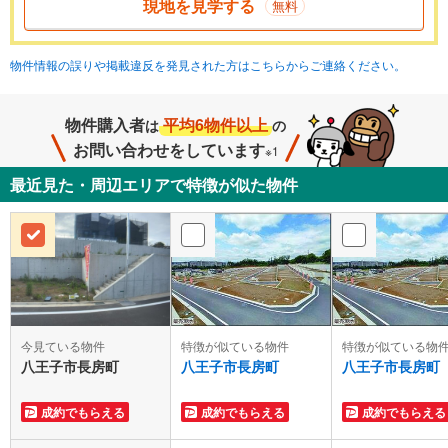
現地を見学する
無料
物件情報の誤りや掲載違反を発見された方はこちらからご連絡ください。
物件購入者
平均6物件以上
は
の
お問い合わせをしています
※1
最近見た・周辺エリアで特徴が似た物件
今見ている物件
特徴が似ている物件
特徴が似ている物
八王子市長房町
八王子市長房町
八王子市長房町
成約でもらえる
成約でもらえる
成約でもらえる