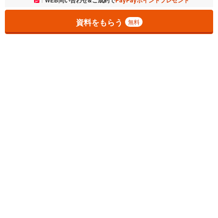
お気に入りに追加しました。
WEB問い合わせ&ご成約で
PayPayポイントプレゼント
一覧を開く
資料をもらう
無料
1
チェックした
件
をまとめて
資料をもらう
無料