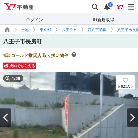
Yahoo!不動産
検索
通知
i
ログイン
ID新規取得
土地
東京都
八王子市
西八王子駅
八王子市長
八王子市長房町
ゴールド推奨店 取り扱い物件
成約でもらえる
1
/
29
お気に入り