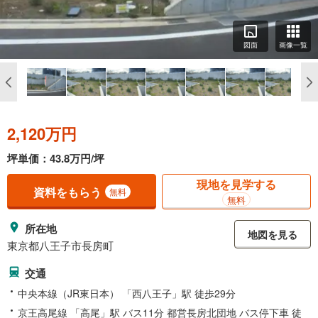
図面
画像一覧
2,120万円
坪単価：43.8万円/坪
現地を見学する
資料をもらう
無料
無料
所在地
地図を見る
東京都八王子市長房町
交通
中央本線（JR東日本） 「西八王子」駅 徒歩29分
京王高尾線 「高尾」駅 バス11分 都営長房北団地 バス停下車 徒