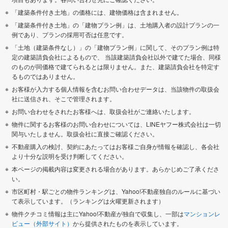
「建築条件付き土地」の価格には、建物価格は含まれません。
「建築条件付き土地」の「建物プラン例」は、土地購入者の設計プランの一
例であり、プランの採用可否は任意です。
「土地（建築条件なし）」の「建物プラン例」に関して、そのプラン例は特
定の建築請負会社によるもので、 当該建築請負会社以外で建てた場合、同様
のものが同価格で建てられるとは限りません。また、建築請負会社を特定す
るものではありません。
お客様が入力する個人情報を含むお問い合わせデータは、当該物件の取扱会
社に送信され、そこで管理されます。
お問い合わせをされたお客様へは、取扱会社がご連絡いたします。
物件に関するお客様のお問い合わせについては、LINEヤフー株式会社は一切
関与いたしません。取扱会社に直接ご確認ください。
不動産購入の検討、契約にあたってはお客様ご自身が情報を確認し、各会社
より十分な説明を受け判断してください。
本ページの掲載内容は変更される場合があります。あらかじめご了承くださ
い。
市区町村・駅ごとの物件ランキングは、Yahoo!不動産独自のルールに基づい
て表示しています。（ランキングは火曜更新されます）
物件クチコミ情報は主にYahoo!不動産が独自で収集し、一部は
マンションレ
ビュー（外部サイト）
から提供されたものを表示しています。