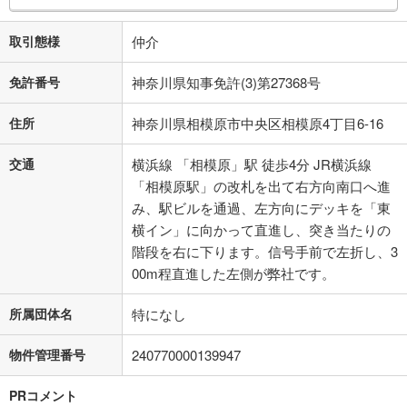
取引態様
仲介
免許番号
神奈川県知事免許(3)第27368号
住所
神奈川県相模原市中央区相模原4丁目6-16
交通
横浜線 「相模原」駅 徒歩4分 JR横浜線
「相模原駅」の改札を出て右方向南口へ進
み、駅ビルを通過、左方向にデッキを「東
横イン」に向かって直進し、突き当たりの
階段を右に下ります。信号手前で左折し、3
00m程直進した左側が弊社です。
所属団体名
特になし
物件管理番号
240770000139947
PRコメント