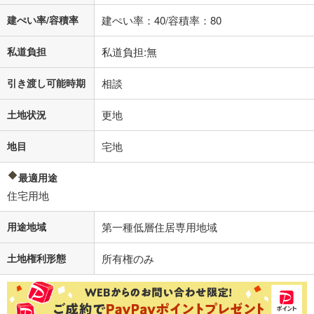
建ぺい率/容積率
建ぺい率：40/容積率：80
私道負担
私道負担:無
引き渡し可能時期
相談
土地状況
更地
地目
宅地
最適用途
住宅用地
用途地域
第一種低層住居専用地域
土地権利形態
所有権のみ