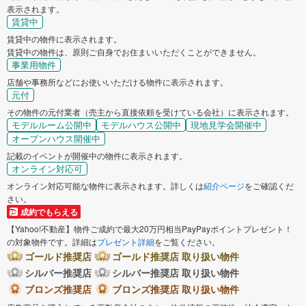
表示されます。
賃貸中
賃貸中の物件に表示されます。
賃貸中の物件は、原則ご自身でお住まいいただくことができません。
事業用物件
店舗や事務所などにお使いいただける物件に表示されます。
元付
その物件の元付業者（売主から直接依頼を受けている会社）に表示されます。
モデルルーム公開中
モデルハウス公開中
現地見学会開催中
オープンハウス開催中
記載のイベントが開催中の物件に表示されます。
オンライン対応可
オンライン対応可能な物件に表示されます。詳しくは
紹介ページ
をご確認くだ
さい。
成約でもらえる
【Yahoo!不動産】物件ご成約で最大20万円相当PayPayポイントプレゼント！
の対象物件です。詳細は
プレゼント詳細
をご覧ください。
ゴールド推奨店
ゴールド推奨店 取り扱い物件
シルバー推奨店
シルバー推奨店 取り扱い物件
ブロンズ推奨店
ブロンズ推奨店 取り扱い物件