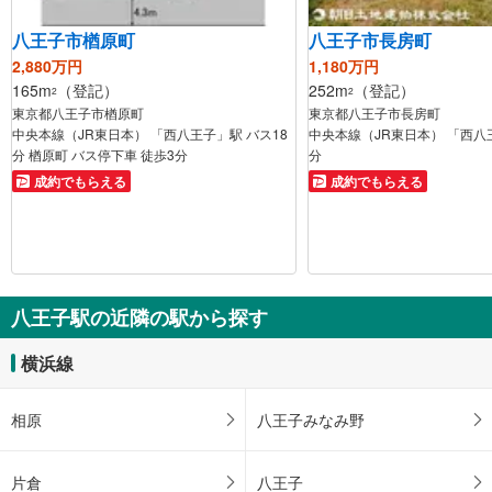
八王子市楢原町
八王子市長房町
2,880万円
1,180万円
165m
（登記）
252m
（登記）
2
2
東京都八王子市楢原町
東京都八王子市長房町
中央本線（JR東日本） 「西八王子」駅 バス18
中央本線（JR東日本） 「西八
分 楢原町 バス停下車 徒歩3分
分
成約でもらえる
成約でもらえる
八王子駅の近隣の駅から探す
横浜線
相原
八王子みなみ野
片倉
八王子