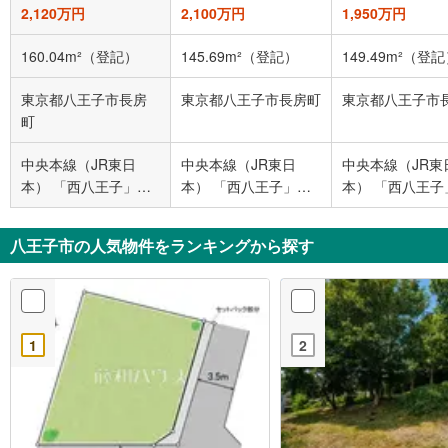
2,120万円
2,100万円
1,950万円
160.04m²（登記）
145.69m²（登記）
149.49m²（登
東京都八王子市長房
東京都八王子市長房町
東京都八王子市
町
中央本線（JR東日
中央本線（JR東日
中央本線（JR東
本） 「西八王子」駅
本） 「西八王子」駅
本） 「西八王子
徒歩29分
バス7分 カインズ八王
バス7分 カイン
子長房店前 バス停下
子長房店前 バス
八王子市の人気物件をランキングから探す
車 徒歩12分
車 徒歩10分
1
2