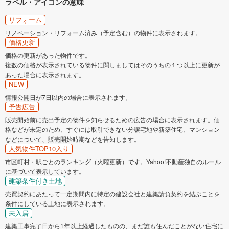
ラベル・アイコンの意味
リフォーム
リノベーション・リフォーム済み（予定含む）の物件に表示されます。
価格更新
価格の更新があった物件です。
複数の価格が表示されている物件に関しましてはそのうちの１つ以上に更新が
あった場合に表示されます。
NEW
情報公開日が7日以内の場合に表示されます。
予告広告
販売開始前に売出予定の物件を知らせるための広告の場合に表示されます。価
格などが未定のため、すぐには取引できない分譲宅地や新築住宅、マンション
などについて、販売開始時期などを告知します。
人気物件TOP10入り
市区町村・駅ごとのランキング（火曜更新）です。Yahoo!不動産独自のルール
に基づいて表示しています。
建築条件付き土地
売買契約にあたって一定期間内に特定の建設会社と建築請負契約を結ぶことを
条件にしている土地に表示されます。
未入居
建築工事完了日から1年以上経過したものの、まだ誰も住んだことがない住宅に