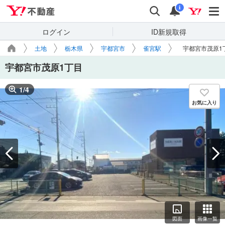
Yahoo!不動産
検索
通知
i
ログイン
ID新規取得
土地
栃木県
宇都宮市
雀宮駅
宇都宮市茂原1
宇都宮市茂原1丁目
1
/
4
お気に入り
図面
画像一覧