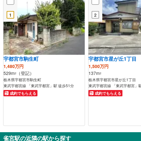
1
2
宇都宮市駒生町
宇都宮市星が丘1丁目
1,480万円
1,500万円
529m
（登記）
137m
2
2
栃木県宇都宮市駒生町
栃木県宇都宮市星が丘1丁目
東武宇都宮線 「東武宇都宮」駅 徒歩51分
東武宇都宮線 「東武宇都宮」駅
成約でもらえる
成約でもらえる
雀宮駅の近隣の駅から探す