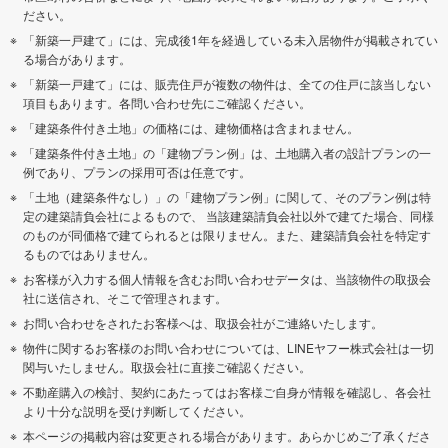
ださい。
「新築一戸建て」には、完成後1年を経過している未入居物件が掲載されてい
る場合があります。
「新築一戸建て」には、販売住戸が複数の物件は、全ての住戸に該当しない
項目もあります。各問い合わせ先にご確認ください。
「建築条件付き土地」の価格には、建物価格は含まれません。
「建築条件付き土地」の「建物プラン例」は、土地購入者の設計プランの一
例であり、プランの採用可否は任意です。
「土地（建築条件なし）」の「建物プラン例」に関して、そのプラン例は特
定の建築請負会社によるもので、 当該建築請負会社以外で建てた場合、同様
のものが同価格で建てられるとは限りません。また、建築請負会社を特定す
るものではありません。
お客様が入力する個人情報を含むお問い合わせデータは、当該物件の取扱会
社に送信され、そこで管理されます。
お問い合わせをされたお客様へは、取扱会社がご連絡いたします。
物件に関するお客様のお問い合わせについては、LINEヤフー株式会社は一切
関与いたしません。取扱会社に直接ご確認ください。
不動産購入の検討、契約にあたってはお客様ご自身が情報を確認し、各会社
より十分な説明を受け判断してください。
本ページの掲載内容は変更される場合があります。あらかじめご了承くださ