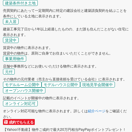
建築条件付き土地
売買契約にあたって一定期間内に特定の建設会社と建築請負契約を結ぶことを
条件にしている土地に表示されます。
未入居
建築工事完了日から1年以上経過したものの、まだ誰も住んだことがない住宅に
表示されます。
賃貸中
賃貸中の物件に表示されます。
賃貸中の物件は、原則ご自身でお住まいいただくことができません。
事業用物件
店舗や事務所などにお使いいただける物件に表示されます。
元付
その物件の元付業者（売主から直接依頼を受けている会社）に表示されます。
モデルルーム公開中
モデルハウス公開中
現地見学会開催中
オープンハウス開催中
記載のイベントが開催中の物件に表示されます。
オンライン対応可
オンライン対応可能な物件に表示されます。詳しくは
紹介ページ
をご確認くだ
さい。
成約でもらえる
【Yahoo!不動産】物件ご成約で最大20万円相当PayPayポイントプレゼント！