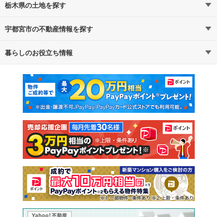
栃木県の土地を探す
宇都宮市の不動産情報を探す
路線・駅から探す
地域から探す
暮らしのお役立ち情報
不動産・住宅
賃貸住宅
通勤・通学時間から探す
地図から探す
マンションカタログ
教えて！住まいの先生
新築マンション
中古マンション
新築一戸建て
中古一戸建て
注文住宅
土地
売却査定