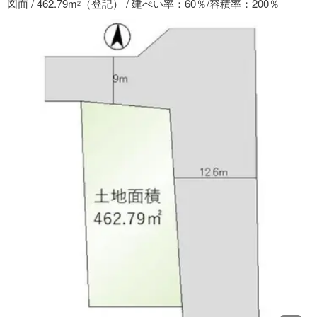
図面 / 462.79m
（登記） / 建ぺい率：60％/容積率：200％
2