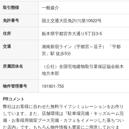
取引態様
一般媒介
免許番号
国土交通大臣免許(1)第10622号
住所
栃木県宇都宮市大通り5丁目3-5
交通
湘南新宿ライン（宇都宮～逗子） 「宇都
宮」駅 徒歩5分
所属団体名
（公社）全国宅地建物取引業保証協会栃木
地方本部
物件管理番号
191901-755
PRコメント
弊社はお客様に合わせた無料ライフシミュレーションをお作り
しています。また、店舗環境は『駐車場完備・キッズルーム完
備・お客様用個室ブース完備・カフェをイメージした落ちつい
た店内』です。もちろん物件情報も豊富にご用意しておりま