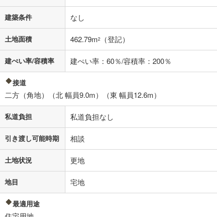
建築条件
なし
土地面積
462.79m
（登記）
2
建ぺい率/容積率
建ぺい率：60％/容積率：200％
接道
二方（角地）（北 幅員9.0m）（東 幅員12.6m）
私道負担
私道負担なし
引き渡し可能時期
相談
土地状況
更地
地目
宅地
最適用途
住宅用地