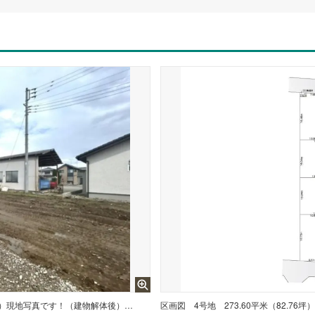
4号地 敷地面積273.60平米（82.76坪）現地写真です！（建物解体後）（2026/07/03撮影）
区画図
4号地 273.60平米（82.76坪）