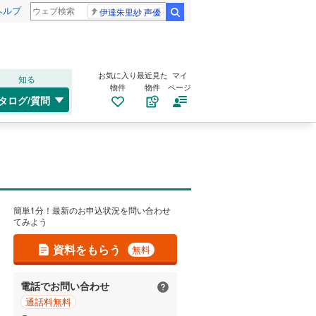
ヘルプ
伊達朱里紗 声優
検索
お気に入り
最近見た
マイ
知る
物件
物件
ページ
タログ/質問
簡単1分！最新のお申込状況を問い合わせ
てみよう
資料をもらう
無料
電話でお問い合わせ
通話料無料