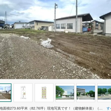
4号地 敷地面積273.60平米（82.76坪）現地写真です！（建物解体後）（2026/07/03撮影）
す