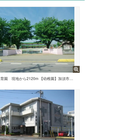
保育園
現地から2120m 【幼稚園】加須市立三俣幼稚園まで2120m