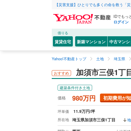
【災害支援】ひとりでも多くの命を救う「災
IDでもっ
ログイン
借りる
賃貸住宅
新築マンション
中古マンシ
Yahoo!不動産トップ
土地
埼玉県
加須市三俣1丁
おすすめ
建築条件付き土地
980万円
初期費用が
価格
11.9万円/坪
坪単価
所在地
埼玉県加須市三俣1丁目
地