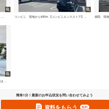
現地から570m 【スーパー】ロヂャース 加須店まで570m
コンビニ
現地から490m 【コンビニエンスストア】セブンイレブン 加須市役所前店まで490m
病院
現地から800m 【スポーツ施設】加須市民運動公園まで800m
簡単1分！最新のお申込状況を問い合わせてみよう
資料をもらう
無料