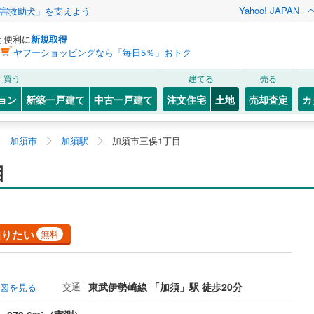
Yahoo! JAPAN
害救助犬」を支えよう
と便利に
新規取得
ヤフーショッピングなら「毎日5％」おトク
買う
建てる
売る
ョン
新築一戸建て
中古一戸建て
注文住宅
土地
売却査定
カ
加須市
加須駅
加須市三俣1丁目
目
知りたい
無料
交通
東武伊勢崎線 「加須」駅 徒歩20分
図を見る