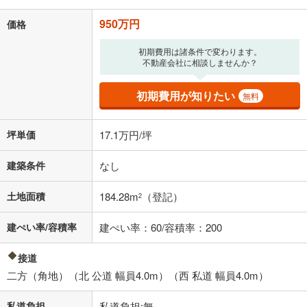
950万円
価格
初期費用は諸条件で変わります。
不動産会社に相談しませんか？
初期費用が知りたい
無料
坪単価
17.1万円/坪
建築条件
なし
土地面積
184.28m
（登記）
2
建ぺい率/容積率
建ぺい率：60/容積率：200
接道
二方（角地）（北 公道 幅員4.0m）（西 私道 幅員4.0m）
私道負担
私道負担:無