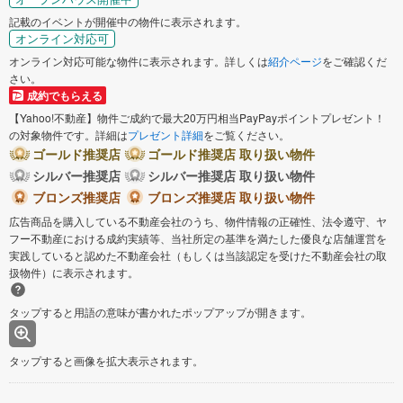
記載のイベントが開催中の物件に表示されます。
オンライン対応可
オンライン対応可能な物件に表示されます。詳しくは
紹介ページ
をご確認くだ
さい。
成約でもらえる
【Yahoo!不動産】物件ご成約で最大20万円相当PayPayポイントプレゼント！
の対象物件です。詳細は
プレゼント詳細
をご覧ください。
ゴールド推奨店
ゴールド推奨店 取り扱い物件
シルバー推奨店
シルバー推奨店 取り扱い物件
ブロンズ推奨店
ブロンズ推奨店 取り扱い物件
広告商品を購入している不動産会社のうち、物件情報の正確性、法令遵守、ヤ
フー不動産における成約実績等、当社所定の基準を満たした優良な店舗運営を
実践していると認めた不動産会社（もしくは当該認定を受けた不動産会社の取
扱物件）に表示されます。
タップすると用語の意味が書かれたポップアップが開きます。
タップすると画像を拡大表示されます。