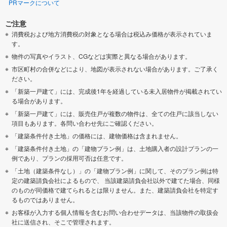
PRマークについて
ご注意
消費税および地方消費税の対象となる場合は税込み価格が表示されていま
す。
物件の写真やイラスト、CGなどは実際と異なる場合があります。
市区町村の合併などにより、地図が表示されない場合があります。ご了承く
ださい。
「新築一戸建て」には、完成後1年を経過している未入居物件が掲載されてい
る場合があります。
「新築一戸建て」には、販売住戸が複数の物件は、全ての住戸に該当しない
項目もあります。各問い合わせ先にご確認ください。
「建築条件付き土地」の価格には、建物価格は含まれません。
「建築条件付き土地」の「建物プラン例」は、土地購入者の設計プランの一
例であり、プランの採用可否は任意です。
「土地（建築条件なし）」の「建物プラン例」に関して、そのプラン例は特
定の建築請負会社によるもので、 当該建築請負会社以外で建てた場合、同様
のものが同価格で建てられるとは限りません。また、建築請負会社を特定す
るものではありません。
お客様が入力する個人情報を含むお問い合わせデータは、当該物件の取扱会
社に送信され、そこで管理されます。