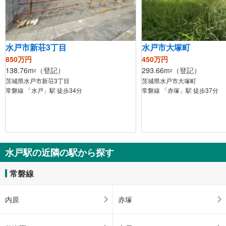
水戸市新荘3丁目
水戸市大塚町
850万円
450万円
138.76m
（登記）
293.66m
（登記）
2
2
茨城県水戸市新荘3丁目
茨城県水戸市大塚町
常磐線 「水戸」駅 徒歩34分
常磐線 「赤塚」駅 徒歩37分
水戸駅の近隣の駅から探す
常磐線
内原
赤塚