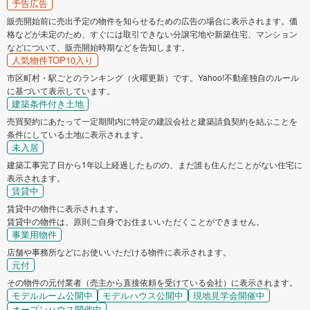
予告広告
販売開始前に売出予定の物件を知らせるための広告の場合に表示されます。価
格などが未定のため、すぐには取引できない分譲宅地や新築住宅、マンション
などについて、販売開始時期などを告知します。
人気物件TOP10入り
市区町村・駅ごとのランキング（火曜更新）です。Yahoo!不動産独自のルール
に基づいて表示しています。
建築条件付き土地
売買契約にあたって一定期間内に特定の建設会社と建築請負契約を結ぶことを
条件にしている土地に表示されます。
未入居
建築工事完了日から1年以上経過したものの、まだ誰も住んだことがない住宅に
表示されます。
賃貸中
賃貸中の物件に表示されます。
賃貸中の物件は、原則ご自身でお住まいいただくことができません。
事業用物件
店舗や事務所などにお使いいただける物件に表示されます。
元付
その物件の元付業者（売主から直接依頼を受けている会社）に表示されます。
モデルルーム公開中
モデルハウス公開中
現地見学会開催中
オープンハウス開催中