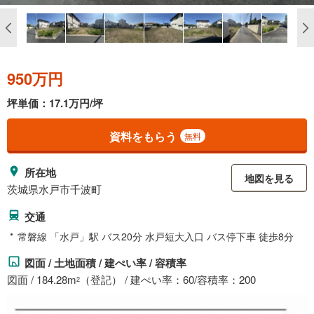
950万円
坪単価：17.1万円/坪
資料をもらう
無料
所在地
地図を見る
茨城県水戸市千波町
交通
常磐線 「水戸」駅 バス20分 水戸短大入口 バス停下車 徒歩8分
図面 / 土地面積 / 建ぺい率 / 容積率
図面 / 184.28m
（登記） / 建ぺい率：60/容積率：200
2