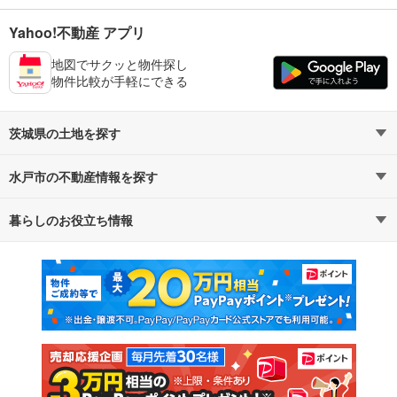
Yahoo!不動産 アプリ
地図でサクッと物件探し
物件比較が手軽にできる
茨城県の土地を探す
水戸市の不動産情報を探す
路線・駅から探す
地域から探す
暮らしのお役立ち情報
不動産・住宅
賃貸住宅
通勤・通学時間から探す
地図から探す
マンションカタログ
教えて！住まいの先生
新築マンション
中古マンション
新築一戸建て
中古一戸建て
注文住宅
土地