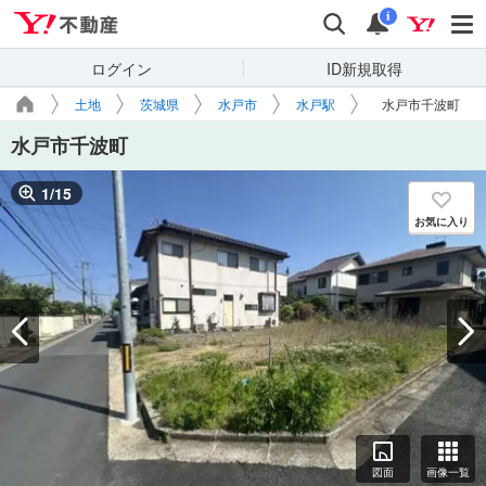
Yahoo!不動産
検索
通知
i
ログイン
ID新規取得
土地
茨城県
水戸市
水戸駅
水戸市千波町
水戸市千波町
1
/
15
お気に入り
図面
画像一覧