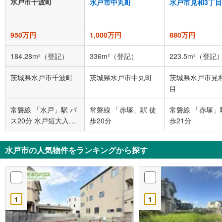
水戸市千波町
水戸市中丸町
水戸市見和3丁目
950万円
1,000万円
880万円
184.28m²（登記）
336m²（登記）
223.5m²（登記
茨城県水戸市千波町
茨城県水戸市中丸町
茨城県水戸市見
目
常磐線 「水戸」駅 バ
常磐線 「赤塚」駅 徒
常磐線 「赤塚」
ス20分 水戸短大入口
歩20分
歩21分
バス停下車 徒歩8分
水戸市の人気物件をランキングから探す
1
1