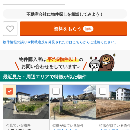
不動産会社に物件探しを相談してみよう！
資料をもらう
無料
物件情報の誤りや掲載違反を発見された方はこちらからご連絡ください。
物件購入者
平均6物件以上
は
の
お問い合わせをしています
※1
最近見た・周辺エリアで特徴が似た物件
今見ている物件
特徴が似ている物件
特徴が似ている物