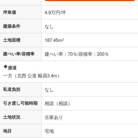
坪単価
4.9万円/坪
建築条件
なし
土地面積
187.45m
2
建ぺい率/容積率
建ぺい率：70％/容積率：200％
接道
一方（北西 公道 幅員3.4m）
私道負担
なし
引き渡し可能時期
相談（相談）
土地状況
古家あり
地目
宅地