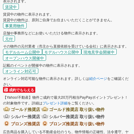
表示されます。
賃貸中
賃貸中の物件に表示されます。
賃貸中の物件は、原則ご自身でお住まいいただくことができません。
事業用物件
店舗や事務所などにお使いいただける物件に表示されます。
元付
その物件の元付業者（売主から直接依頼を受けている会社）に表示されます。
モデルルーム公開中
モデルハウス公開中
現地見学会開催中
オープンハウス開催中
記載のイベントが開催中の物件に表示されます。
オンライン対応可
オンライン対応可能な物件に表示されます。詳しくは
紹介ページ
をご確認くだ
さい。
成約でもらえる
【Yahoo!不動産】物件ご成約で最大20万円相当PayPayポイントプレゼント！
の対象物件です。詳細は
プレゼント詳細
をご覧ください。
ゴールド推奨店
ゴールド推奨店 取り扱い物件
シルバー推奨店
シルバー推奨店 取り扱い物件
ブロンズ推奨店
ブロンズ推奨店 取り扱い物件
広告商品を購入している不動産会社のうち、物件情報の正確性、法令遵守、ヤ