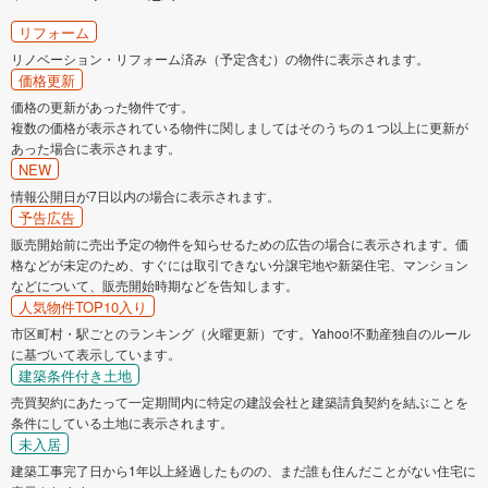
リフォーム
リノベーション・リフォーム済み（予定含む）の物件に表示されます。
価格更新
価格の更新があった物件です。
複数の価格が表示されている物件に関しましてはそのうちの１つ以上に更新が
あった場合に表示されます。
NEW
情報公開日が7日以内の場合に表示されます。
予告広告
販売開始前に売出予定の物件を知らせるための広告の場合に表示されます。価
格などが未定のため、すぐには取引できない分譲宅地や新築住宅、マンション
などについて、販売開始時期などを告知します。
人気物件TOP10入り
市区町村・駅ごとのランキング（火曜更新）です。Yahoo!不動産独自のルール
に基づいて表示しています。
建築条件付き土地
売買契約にあたって一定期間内に特定の建設会社と建築請負契約を結ぶことを
条件にしている土地に表示されます。
未入居
建築工事完了日から1年以上経過したものの、まだ誰も住んだことがない住宅に