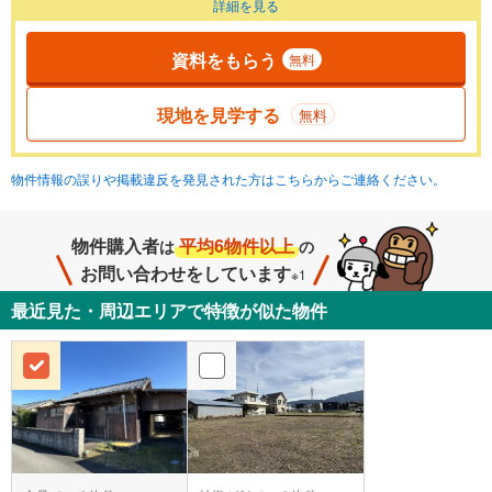
詳細を見る
資料をもらう
無料
現地を見学する
無料
物件情報の誤りや掲載違反を発見された方はこちらからご連絡ください。
物件購入者
平均6物件以上
は
の
お問い合わせをしています
※1
最近見た・周辺エリアで特徴が似た物件