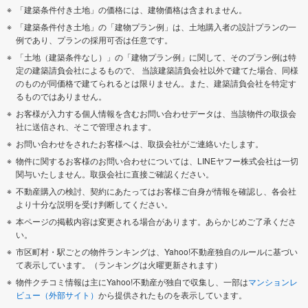
「建築条件付き土地」の価格には、建物価格は含まれません。
「建築条件付き土地」の「建物プラン例」は、土地購入者の設計プランの一
例であり、プランの採用可否は任意です。
「土地（建築条件なし）」の「建物プラン例」に関して、そのプラン例は特
定の建築請負会社によるもので、 当該建築請負会社以外で建てた場合、同様
のものが同価格で建てられるとは限りません。また、建築請負会社を特定す
るものではありません。
お客様が入力する個人情報を含むお問い合わせデータは、当該物件の取扱会
社に送信され、そこで管理されます。
お問い合わせをされたお客様へは、取扱会社がご連絡いたします。
物件に関するお客様のお問い合わせについては、LINEヤフー株式会社は一切
関与いたしません。取扱会社に直接ご確認ください。
不動産購入の検討、契約にあたってはお客様ご自身が情報を確認し、各会社
より十分な説明を受け判断してください。
本ページの掲載内容は変更される場合があります。あらかじめご了承くださ
い。
市区町村・駅ごとの物件ランキングは、Yahoo!不動産独自のルールに基づい
て表示しています。（ランキングは火曜更新されます）
物件クチコミ情報は主にYahoo!不動産が独自で収集し、一部は
マンションレ
ビュー（外部サイト）
から提供されたものを表示しています。