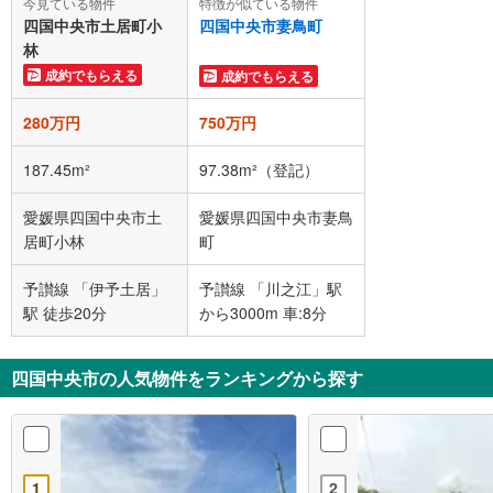
今見ている物件
特徴が似ている物件
四国中央市土居町小
四国中央市妻鳥町
林
成約でもらえる
成約でもらえる
280万円
750万円
187.45m²
97.38m²（登記）
愛媛県四国中央市土
愛媛県四国中央市妻鳥
居町小林
町
予讃線 「伊予土居」
予讃線 「川之江」駅
駅 徒歩20分
から3000m 車:8分
四国中央市の人気物件をランキングから探す
1
2