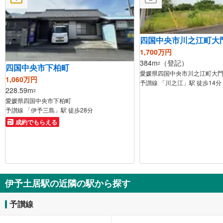
四国中央市川之江町大
1,700万円
384m
（登記）
2
四国中央市下柏町
愛媛県四国中央市川之江町大
1,060万円
予讃線 「川之江」駅 徒歩14分
228.59m
2
愛媛県四国中央市下柏町
予讃線 「伊予三島」駅 徒歩28分
成約でもらえる
伊予土居駅の近隣の駅から探す
予讃線