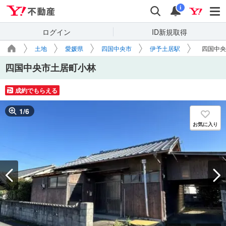
Yahoo!不動産
検索
通知
i
ログイン
ID新規取得
土地
愛媛県
四国中央市
伊予土居駅
四国中央
四国中央市土居町小林
成約でもらえる
1
/
6
お気に入り