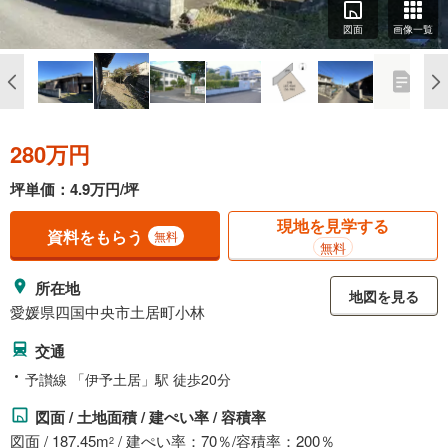
図面
画像一覧
280万円
坪単価：4.9万円/坪
現地を見学する
資料をもらう
無料
無料
所在地
地図を見る
愛媛県四国中央市土居町小林
交通
予讃線 「伊予土居」駅 徒歩20分
図面 / 土地面積 / 建ぺい率 / 容積率
図面 / 187.45m
/ 建ぺい率：70％/容積率：200％
2