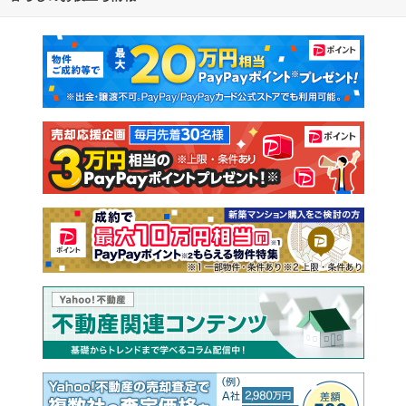
マンションカタログ
教えて！住まいの先生
新築マンション
中古マンション
新築一戸建て
中古一戸建て
注文住宅
土地
売却査定