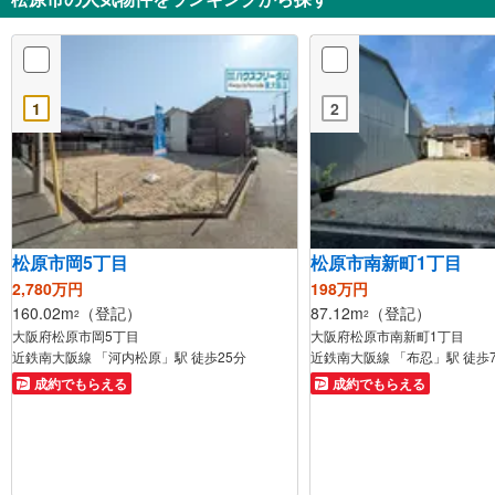
1
2
松原市岡5丁目
松原市南新町1丁目
2,780万円
198万円
160.02m
（登記）
87.12m
（登記）
2
2
大阪府松原市岡5丁目
大阪府松原市南新町1丁目
近鉄南大阪線 「河内松原」駅 徒歩25分
近鉄南大阪線 「布忍」駅 徒歩
成約でもらえる
成約でもらえる