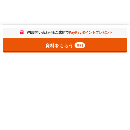
お気に入りに追加しました。
WEB問い合わせ&ご成約で
PayPayポイントプレゼント
一覧を開く
資料をもらう
無料
1
チェックした
件
をまとめて
資料をもらう
無料