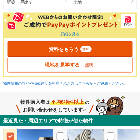
新築一戸建て
土地
詳細を見る
資料をもらう
無料
現地を見学する
無料
物件情報の誤りや掲載違反を発見された方はこちらからご連絡ください。
物件購入者
平均6物件以上
は
の
お問い合わせをしています
※1
最近見た・周辺エリアで特徴が似た物件