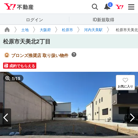
Yahoo!不動産
検索
通知
i
ログイン
ID新規取得
土地
大阪府
松原市
河内天美駅
松原市天美北
松原市天美北2丁目
ブロンズ推奨店 取り扱い物件
成約でもらえる
1
/
15
お気に入り