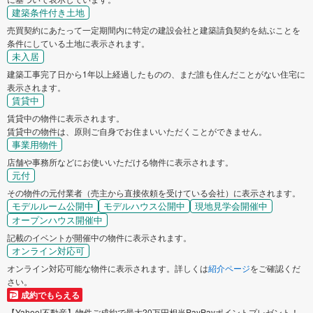
建築条件付き土地
売買契約にあたって一定期間内に特定の建設会社と建築請負契約を結ぶことを
条件にしている土地に表示されます。
未入居
建築工事完了日から1年以上経過したものの、まだ誰も住んだことがない住宅に
表示されます。
賃貸中
賃貸中の物件に表示されます。
賃貸中の物件は、原則ご自身でお住まいいただくことができません。
事業用物件
店舗や事務所などにお使いいただける物件に表示されます。
元付
その物件の元付業者（売主から直接依頼を受けている会社）に表示されます。
モデルルーム公開中
モデルハウス公開中
現地見学会開催中
オープンハウス開催中
記載のイベントが開催中の物件に表示されます。
オンライン対応可
オンライン対応可能な物件に表示されます。詳しくは
紹介ページ
をご確認くだ
さい。
成約でもらえる
【Yahoo!不動産】物件ご成約で最大20万円相当PayPayポイントプレゼント！