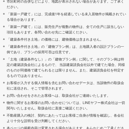
市区町村の合併などにより、地図が表示されない場合があります。ご了承く
ださい。
「新築一戸建て」には、完成後1年を経過している未入居物件が掲載されてい
る場合があります。
「新築一戸建て」には、販売住戸が複数の物件は、全ての住戸に該当しない
項目もあります。各問い合わせ先にご確認ください。
「建築条件付き土地」の価格には、建物価格は含まれません。
「建築条件付き土地」の「建物プラン例」は、土地購入者の設計プランの一
例であり、プランの採用可否は任意です。
「土地（建築条件なし）」の「建物プラン例」に関して、そのプラン例は特
定の建築請負会社によるもので、 当該建築請負会社以外で建てた場合、同様
のものが同価格で建てられるとは限りません。また、建築請負会社を特定す
るものではありません。
お客様が入力する個人情報を含むお問い合わせデータは、当該物件の取扱会
社に送信され、そこで管理されます。
お問い合わせをされたお客様へは、取扱会社がご連絡いたします。
物件に関するお客様のお問い合わせについては、LINEヤフー株式会社は一切
関与いたしません。取扱会社に直接ご確認ください。
不動産購入の検討、契約にあたってはお客様ご自身が情報を確認し、各会社
より十分な説明を受け判断してください。
本ページの掲載内容は変更される場合があります。あらかじめご了承くださ