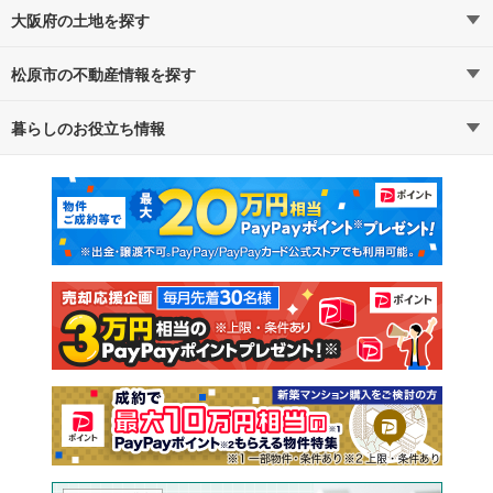
大阪府の土地を探す
松原市の不動産情報を探す
路線・駅から探す
地域から探す
暮らしのお役立ち情報
不動産・住宅
賃貸住宅
通勤・通学時間から探す
地図から探す
マンションカタログ
教えて！住まいの先生
新築マンション
中古マンション
新築一戸建て
中古一戸建て
注文住宅
土地
売却査定