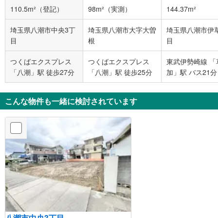
110.5m²（登記）
98m²（実測）
144.37m²
埼玉県八潮市中央3丁
埼玉県八潮市大字大曽
埼玉県八潮市伊
目
根
目
つくばエクスプレス
つくばエクスプレス
東武伊勢崎線 「
「八潮」駅 徒歩27分
「八潮」駅 徒歩25分
加」駅 バス21分
バス停下車 徒歩
こんな物件も一緒に検討されています
八潮市中央3丁目