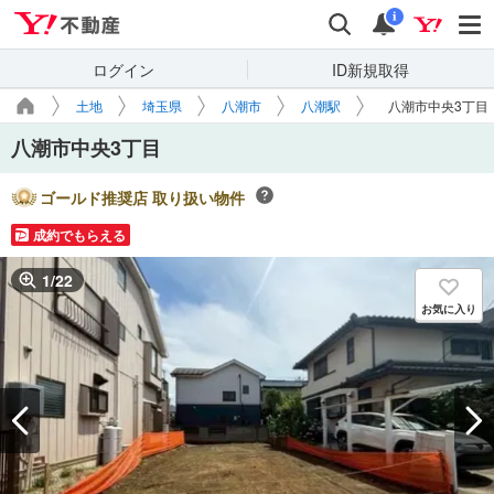
Yahoo!不動産
検索
通知
i
ログイン
ID新規取得
土地
埼玉県
八潮市
八潮駅
八潮市中央3丁目
八潮市中央3丁目
ゴールド推奨店 取り扱い物件
成約でもらえる
1
/
22
お気に入り