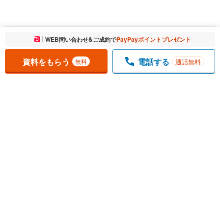
お気に入りに追加しました。
WEB問い合わせ&ご成約で
PayPayポイントプレゼント
一覧を開く
資料をもらう
電話する
通話無料
無料
1
チェックした
件
をまとめて
資料をもらう
無料