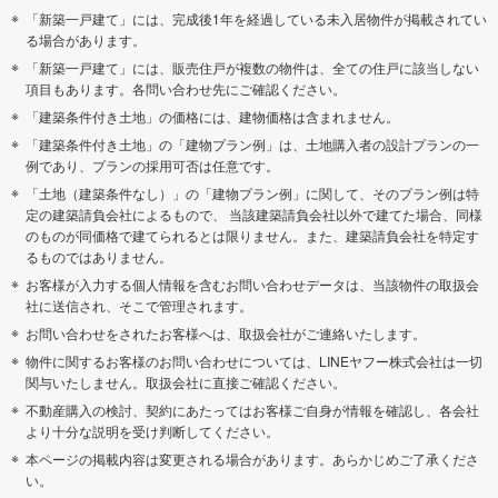
「新築一戸建て」には、完成後1年を経過している未入居物件が掲載されてい
る場合があります。
「新築一戸建て」には、販売住戸が複数の物件は、全ての住戸に該当しない
項目もあります。各問い合わせ先にご確認ください。
「建築条件付き土地」の価格には、建物価格は含まれません。
「建築条件付き土地」の「建物プラン例」は、土地購入者の設計プランの一
例であり、プランの採用可否は任意です。
「土地（建築条件なし）」の「建物プラン例」に関して、そのプラン例は特
定の建築請負会社によるもので、 当該建築請負会社以外で建てた場合、同様
のものが同価格で建てられるとは限りません。また、建築請負会社を特定す
るものではありません。
お客様が入力する個人情報を含むお問い合わせデータは、当該物件の取扱会
社に送信され、そこで管理されます。
お問い合わせをされたお客様へは、取扱会社がご連絡いたします。
物件に関するお客様のお問い合わせについては、LINEヤフー株式会社は一切
関与いたしません。取扱会社に直接ご確認ください。
不動産購入の検討、契約にあたってはお客様ご自身が情報を確認し、各会社
より十分な説明を受け判断してください。
本ページの掲載内容は変更される場合があります。あらかじめご了承くださ
い。