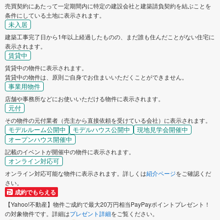
売買契約にあたって一定期間内に特定の建設会社と建築請負契約を結ぶことを
条件にしている土地に表示されます。
未入居
建築工事完了日から1年以上経過したものの、まだ誰も住んだことがない住宅に
表示されます。
賃貸中
賃貸中の物件に表示されます。
賃貸中の物件は、原則ご自身でお住まいいただくことができません。
事業用物件
店舗や事務所などにお使いいただける物件に表示されます。
元付
その物件の元付業者（売主から直接依頼を受けている会社）に表示されます。
モデルルーム公開中
モデルハウス公開中
現地見学会開催中
オープンハウス開催中
記載のイベントが開催中の物件に表示されます。
オンライン対応可
オンライン対応可能な物件に表示されます。詳しくは
紹介ページ
をご確認くだ
さい。
成約でもらえる
【Yahoo!不動産】物件ご成約で最大20万円相当PayPayポイントプレゼント！
の対象物件です。詳細は
プレゼント詳細
をご覧ください。