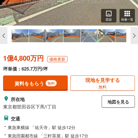
図面
画像一覧
1億4,800万円
価格更新
坪単価：625.7万円/坪
現地を見学する
資料をもらう
無料
無料
所在地
地図を見る
東京都世田谷区下馬1丁目
交通
東急東横線 「祐天寺」駅 徒歩12分
東急田園都市線 「三軒茶屋」駅 徒歩17分