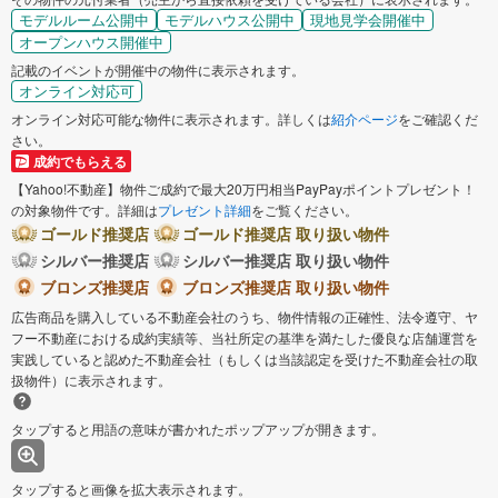
モデルルーム公開中
モデルハウス公開中
現地見学会開催中
オープンハウス開催中
記載のイベントが開催中の物件に表示されます。
オンライン対応可
オンライン対応可能な物件に表示されます。詳しくは
紹介ページ
をご確認くだ
さい。
成約でもらえる
【Yahoo!不動産】物件ご成約で最大20万円相当PayPayポイントプレゼント！
の対象物件です。詳細は
プレゼント詳細
をご覧ください。
ゴールド推奨店
ゴールド推奨店 取り扱い物件
シルバー推奨店
シルバー推奨店 取り扱い物件
ブロンズ推奨店
ブロンズ推奨店 取り扱い物件
広告商品を購入している不動産会社のうち、物件情報の正確性、法令遵守、ヤ
フー不動産における成約実績等、当社所定の基準を満たした優良な店舗運営を
実践していると認めた不動産会社（もしくは当該認定を受けた不動産会社の取
扱物件）に表示されます。
タップすると用語の意味が書かれたポップアップが開きます。
タップすると画像を拡大表示されます。