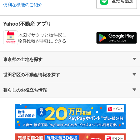
友だち追加
便利な機能のご紹介
Yahoo!不動産 アプリ
地図でサクッと物件探し
物件比較が手軽にできる
東京都の土地を探す
世田谷区の不動産情報を探す
路線・駅から探す
地域から探す
暮らしのお役立ち情報
不動産・住宅
賃貸住宅
通勤・通学時間から探す
地図から探す
マンションカタログ
教えて！住まいの先生
新築マンション
中古マンション
新築一戸建て
中古一戸建て
注文住宅
土地