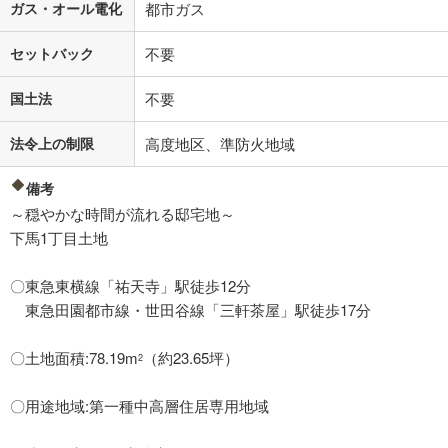
ガス・オール電化
都市ガス
セットバック
不要
国土法
不要
法令上の制限
高度地区、準防火地域
備考
～穏やかな時間が流れる邸宅地～
下馬1丁目土地
〇東急東横線「祐天寺」駅徒歩12分
東急田園都市線・世田谷線「三軒茶屋」駅徒歩17分
〇土地面積:78.19m
（約23.65坪）
2
〇用途地域:第一種中高層住居専用地域