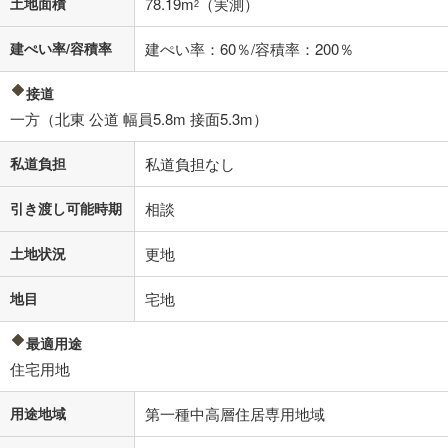
土地面積
78.19m
（実測）
2
建ぺい率/容積率
建ぺい率：60％/容積率：200％
接道
一方（北東 公道 幅員5.8m 接面5.3m）
私道負担
私道負担なし
引き渡し可能時期
相談
土地状況
更地
地目
宅地
最適用途
住宅用地
用途地域
第一種中高層住居専用地域