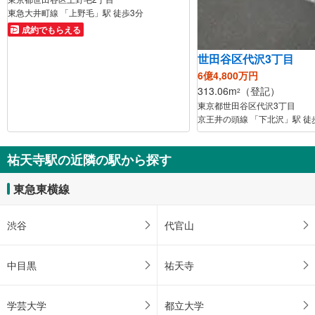
東急大井町線 「上野毛」駅 徒歩3分
成約でもらえる
世田谷区代沢3丁目
6億4,800万円
313.06m
（登記）
2
東京都世田谷区代沢3丁目
京王井の頭線 「下北沢」駅 徒
祐天寺駅の近隣の駅から探す
東急東横線
渋谷
代官山
中目黒
祐天寺
学芸大学
都立大学