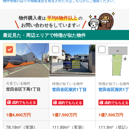
物件情報の誤りや掲載違反を発見された方はこちらからご連絡ください。
物件購入者
平均6物件以上
は
の
お問い合わせをしています
※1
最近見た・周辺エリアで特徴が似た物件
今見ている物件
特徴が似ている物件
特徴が似ている物
世田谷区下馬1丁目
世田谷区深沢1丁目
世田谷区深沢1
成約でもらえる
成約でもらえる
成約でもらえる
1億4,800万円
1億7,500万円
1億7,500万円
78.19m²（実測）
111.89m²（実測）
111.9m²（登記