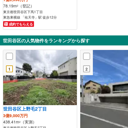
78.19m
（登記）
2
東京都世田谷区下馬1丁目
東急東横線 「祐天寺」駅 徒歩12分
成約でもらえる
世田谷区の人気物件をランキングから探す
1
2
世田谷区上野毛2丁目
3億9,000万円
438.41m
（実測）
2
東京都世田谷区上野毛2丁目