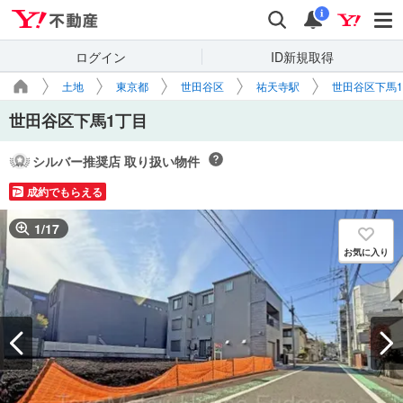
Yahoo!不動産
検索
通知
i
ログイン
ID新規取得
土地
東京都
世田谷区
祐天寺駅
世田谷区下馬
世田谷区下馬1丁目
シルバー推奨店 取り扱い物件
成約でもらえる
1
/
17
お気に入り