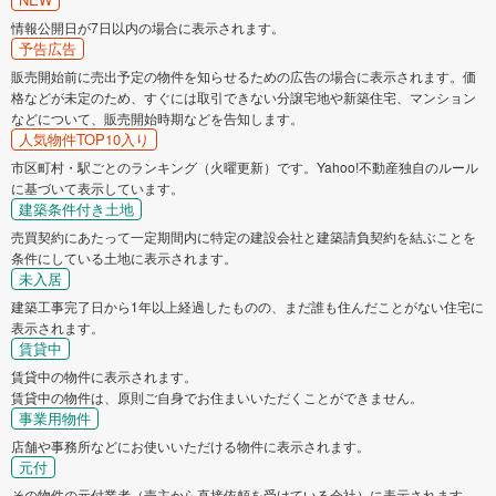
情報公開日が7日以内の場合に表示されます。
予告広告
販売開始前に売出予定の物件を知らせるための広告の場合に表示されます。価
格などが未定のため、すぐには取引できない分譲宅地や新築住宅、マンション
などについて、販売開始時期などを告知します。
人気物件TOP10入り
市区町村・駅ごとのランキング（火曜更新）です。Yahoo!不動産独自のルール
に基づいて表示しています。
建築条件付き土地
売買契約にあたって一定期間内に特定の建設会社と建築請負契約を結ぶことを
条件にしている土地に表示されます。
未入居
建築工事完了日から1年以上経過したものの、まだ誰も住んだことがない住宅に
表示されます。
賃貸中
賃貸中の物件に表示されます。
賃貸中の物件は、原則ご自身でお住まいいただくことができません。
事業用物件
店舗や事務所などにお使いいただける物件に表示されます。
元付
その物件の元付業者（売主から直接依頼を受けている会社）に表示されます。