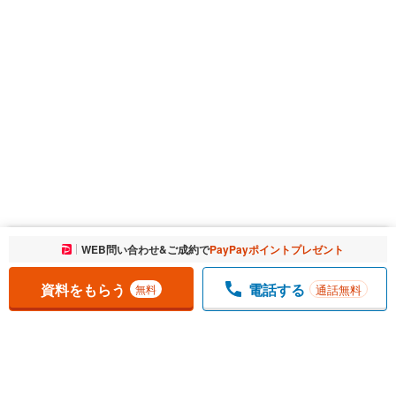
お気に入りに追加しました。
WEB問い合わせ&ご成約で
PayPayポイントプレゼント
一覧を開く
資料をもらう
電話する
通話無料
無料
1
チェックした
件
をまとめて
資料をもらう
無料