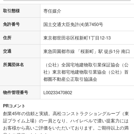
取引態様
専任媒介
免許番号
国土交通大臣免許(4)第7450号
住所
東京都世田谷区桜新町1丁目12-13
交通
東急田園都市線 「桜新町」駅 徒歩1分 南口
所属団体名
（公社）全国宅地建物取引業保証協会（公
社）東京都宅地建物取引業協会（公社）首
都圏不動産公正取引協議会
物件管理番号
L00233470802
PRコメント
創業45年の信頼と実績。高松コンストラクショングループ（東
証プライム上場）の一員となり、ハイレベルで濃い提案力には
お客様から高いご評価をいただいております。ご期待以上の満