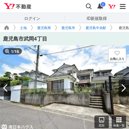
Yahoo!不動産
検索
通知
i
ログイン
ID新規取得
土地
鹿児島県
鹿児島市
鹿児島中央駅
鹿児島
鹿児島市武岡4丁目
1
/
16
お気に入り
図面
画像一覧