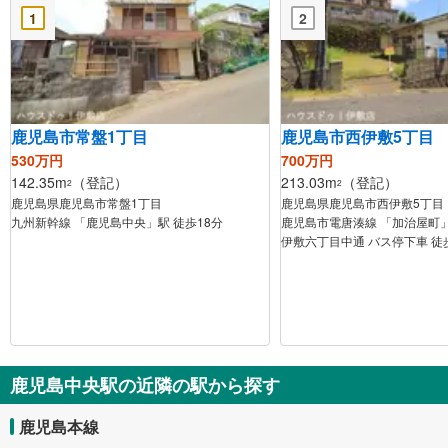
1
2
鹿児島市常盤1丁目
鹿児島市西伊敷5丁目
530万円
700万円
142.35m
（登記）
213.03m
（登記）
2
2
鹿児島県鹿児島市常盤1丁目
鹿児島県鹿児島市西伊敷5丁目
九州新幹線 「鹿児島中央」駅 徒歩18分
鹿児島市電唐湊線 「加治屋町」
伊敷六丁目中通 バス停下車 徒
鹿児島中央駅の近隣の駅から探す
鹿児島本線