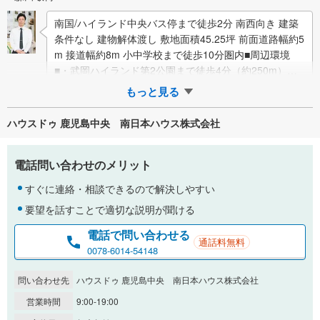
南国/ハイランド中央バス停まで徒歩2分 南西向き 建築
条件なし 建物解体渡し 敷地面積45.25坪 前面道路幅約5
m 接道幅約8m 小中学校まで徒歩10分圏内■周辺環境
■・武岡ハイランド第2公園まで徒歩4分（約250m）・
ミドリ薬…
もっと見る
ハウスドゥ 鹿児島中央 南日本ハウス株式会社
電話問い合わせのメリット
すぐに連絡・相談できるので解決しやすい
要望を話すことで適切な説明が聞ける
電話で問い合わせる
通話料無料
0078-6014-54148
問い合わせ先
ハウスドゥ 鹿児島中央 南日本ハウス株式会社
営業時間
9:00-19:00