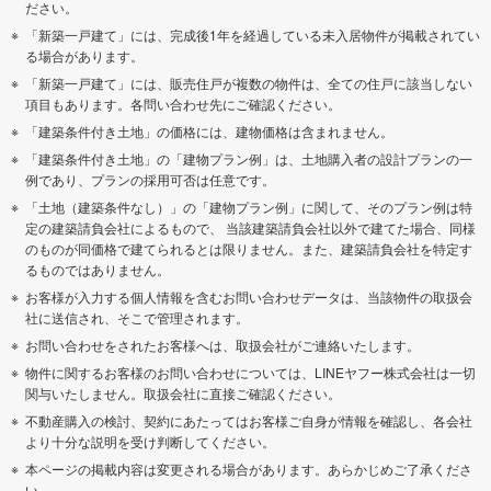
ださい。
「新築一戸建て」には、完成後1年を経過している未入居物件が掲載されてい
る場合があります。
「新築一戸建て」には、販売住戸が複数の物件は、全ての住戸に該当しない
項目もあります。各問い合わせ先にご確認ください。
「建築条件付き土地」の価格には、建物価格は含まれません。
「建築条件付き土地」の「建物プラン例」は、土地購入者の設計プランの一
例であり、プランの採用可否は任意です。
「土地（建築条件なし）」の「建物プラン例」に関して、そのプラン例は特
定の建築請負会社によるもので、 当該建築請負会社以外で建てた場合、同様
のものが同価格で建てられるとは限りません。また、建築請負会社を特定す
るものではありません。
お客様が入力する個人情報を含むお問い合わせデータは、当該物件の取扱会
社に送信され、そこで管理されます。
お問い合わせをされたお客様へは、取扱会社がご連絡いたします。
物件に関するお客様のお問い合わせについては、LINEヤフー株式会社は一切
関与いたしません。取扱会社に直接ご確認ください。
不動産購入の検討、契約にあたってはお客様ご自身が情報を確認し、各会社
より十分な説明を受け判断してください。
本ページの掲載内容は変更される場合があります。あらかじめご了承くださ
い。