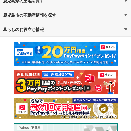
鹿児島県の土地を探す
鹿児島市の不動産情報を探す
路線・駅から探す
地域から探す
暮らしのお役立ち情報
不動産・住宅
賃貸住宅
通勤・通学時間から探す
地図から探す
マンションカタログ
教えて！住まいの先生
新築マンション
中古マンション
新築一戸建て
中古一戸建て
注文住宅
土地
売却査定