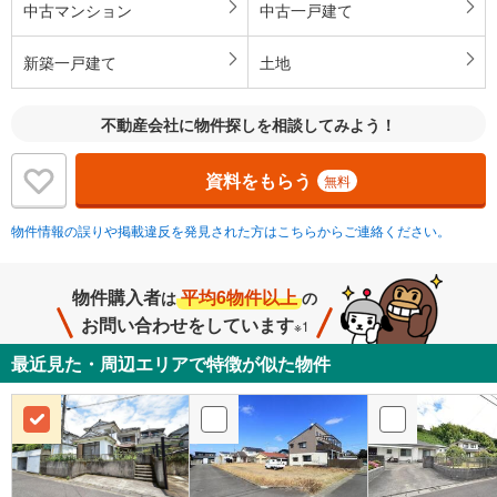
中古マンション
中古一戸建て
新築一戸建て
土地
不動産会社に物件探しを相談してみよう！
資料をもらう
無料
物件情報の誤りや掲載違反を発見された方はこちらからご連絡ください。
物件購入者
平均6物件以上
は
の
お問い合わせをしています
※1
最近見た・周辺エリアで特徴が似た物件