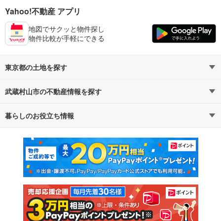
Yahoo!不動産 アプリ
地図でサクッと物件探し
物件比較が手軽にできる
東京都の土地を探す
武蔵村山市の不動産情報を探す
路線・駅から探す
地域から探す
暮らしのお役立ち情報
不動産・住宅
賃貸住宅
通勤・通学時間から探す
地図から探す
マンションカタログ
教えて！住まいの先生
新築マンション
中古マンション
新築一戸建て
中古一戸建て
注文住宅
土地
売却査定