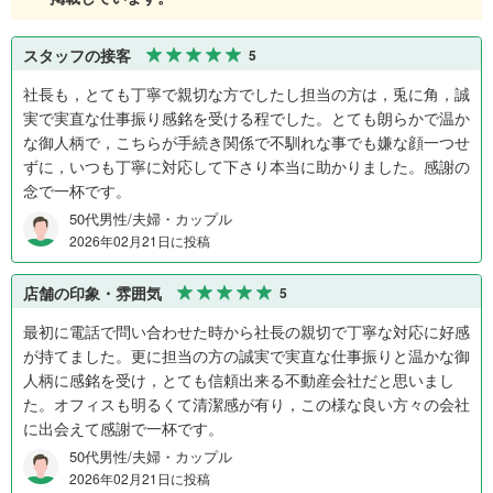
スタッフの接客
5
社長も，とても丁寧で親切な方でしたし担当の方は，兎に角，誠
実で実直な仕事振り感銘を受ける程でした。とても朗らかで温か
な御人柄で，こちらが手続き関係で不馴れな事でも嫌な顔一つせ
ずに，いつも丁寧に対応して下さり本当に助かりました。感謝の
念で一杯です。
50代男性/夫婦・カップル
2026年02月21日に投稿
店舗の印象・雰囲気
5
最初に電話で問い合わせた時から社長の親切で丁寧な対応に好感
が持てました。更に担当の方の誠実で実直な仕事振りと温かな御
人柄に感銘を受け，とても信頼出来る不動産会社だと思いまし
た。オフィスも明るくて清潔感が有り，この様な良い方々の会社
に出会えて感謝で一杯です。
50代男性/夫婦・カップル
2026年02月21日に投稿