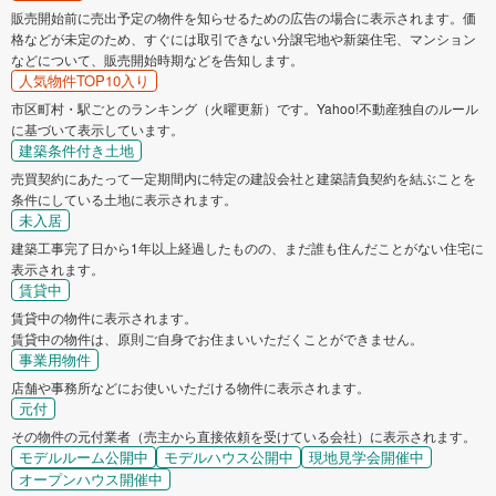
販売開始前に売出予定の物件を知らせるための広告の場合に表示されます。価
格などが未定のため、すぐには取引できない分譲宅地や新築住宅、マンション
などについて、販売開始時期などを告知します。
人気物件TOP10入り
市区町村・駅ごとのランキング（火曜更新）です。Yahoo!不動産独自のルール
に基づいて表示しています。
建築条件付き土地
売買契約にあたって一定期間内に特定の建設会社と建築請負契約を結ぶことを
条件にしている土地に表示されます。
未入居
建築工事完了日から1年以上経過したものの、まだ誰も住んだことがない住宅に
表示されます。
賃貸中
賃貸中の物件に表示されます。
賃貸中の物件は、原則ご自身でお住まいいただくことができません。
事業用物件
店舗や事務所などにお使いいただける物件に表示されます。
元付
その物件の元付業者（売主から直接依頼を受けている会社）に表示されます。
モデルルーム公開中
モデルハウス公開中
現地見学会開催中
オープンハウス開催中