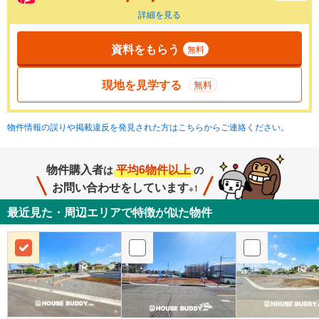
詳細を見る
資料をもらう
無料
現地を見学する
無料
物件情報の誤りや掲載違反を発見された方はこちらからご連絡ください。
物件購入者
平均6物件以上
は
の
お問い合わせをしています
※1
最近見た・周辺エリアで特徴が似た物件