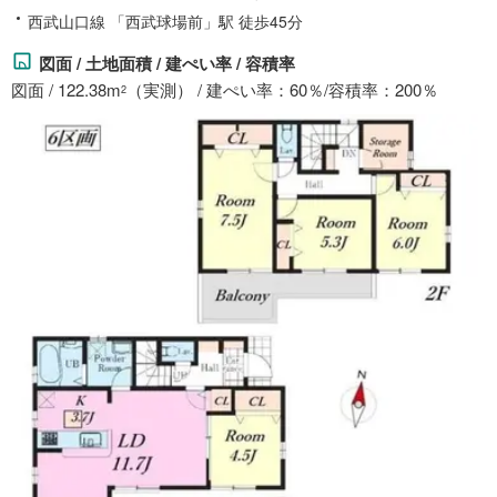
西武山口線 「西武球場前」駅 徒歩45分
図面 / 土地面積 / 建ぺい率 / 容積率
図面 / 122.38m
（実測） / 建ぺい率：60％/容積率：200％
2