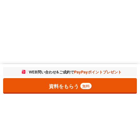
お気に入りに追加しました。
WEB問い合わせ&ご成約で
PayPayポイントプレゼント
一覧を開く
資料をもらう
無料
1
チェックした
件
をまとめて
資料をもらう
無料