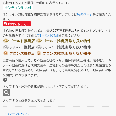
記載のイベントが開催中の物件に表示されます。
オンライン対応可
オンライン対応可能な物件に表示されます。詳しくは
紹介ページ
をご確認くだ
さい。
成約でもらえる
【Yahoo!不動産】物件ご成約で最大20万円相当PayPayポイントプレゼント！
の対象物件です。詳細は
プレゼント詳細
をご覧ください。
ゴールド推奨店
ゴールド推奨店 取り扱い物件
シルバー推奨店
シルバー推奨店 取り扱い物件
ブロンズ推奨店
ブロンズ推奨店 取り扱い物件
広告商品を購入している不動産会社のうち、物件情報の正確性、法令遵守、ヤ
フー不動産における成約実績等、当社所定の基準を満たした優良な店舗運営を
実践していると認めた不動産会社（もしくは当該認定を受けた不動産会社の取
扱物件）に表示されます。
タップすると用語の意味が書かれたポップアップが開きます。
タップすると画像を拡大表示されます。
PRマークについて