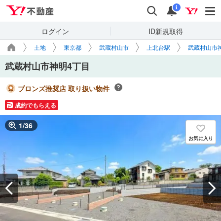
Yahoo!不動産
検索
通知
i
ログイン
ID新規取得
土地
東京都
武蔵村山市
上北台駅
武蔵村山市
武蔵村山市神明4丁目
ブロンズ推奨店 取り扱い物件
成約でもらえる
1
/
36
お気に入り