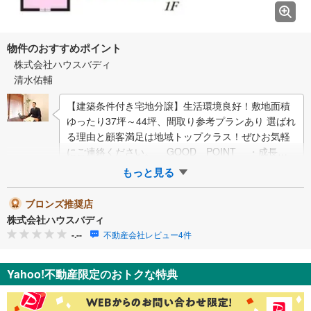
物件のおすすめポイント
株式会社ハウスバディ
清水佑輔
【建築条件付き宅地分譲】生活環境良好！敷地面積
ゆったり37坪～44坪、間取り参考プランあり 選ばれ
る理由と顧客満足は地域トップクラス！ぜひお気軽
にご連絡ください。 GOOD POINT ・成長に
合わせた間取りや収納が叶う、建築…
もっと見る
ブロンズ推奨店
株式会社ハウスバディ
-.--
不動産会社レビュー4件
Yahoo!不動産限定のおトクな特典