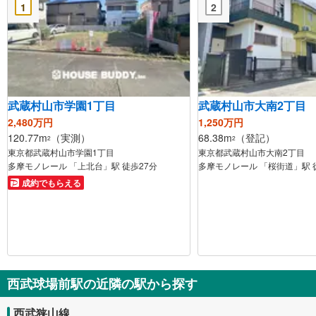
1
2
武蔵村山市学園1丁目
武蔵村山市大南2丁目
2,480万円
1,250万円
120.77m
（実測）
68.38m
（登記）
2
2
東京都武蔵村山市学園1丁目
東京都武蔵村山市大南2丁目
多摩モノレール 「上北台」駅 徒歩27分
多摩モノレール 「桜街道」駅 
成約でもらえる
西武球場前駅の近隣の駅から探す
西武狭山線