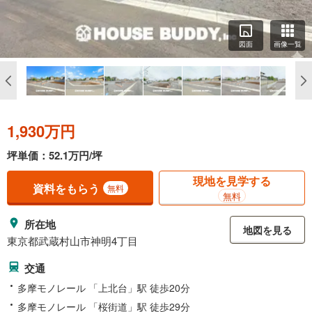
図面
画像一覧
1,930万円
坪単価：52.1万円/坪
現地を見学する
資料をもらう
無料
無料
所在地
地図を見る
東京都武蔵村山市神明4丁目
交通
多摩モノレール 「上北台」駅 徒歩20分
多摩モノレール 「桜街道」駅 徒歩29分