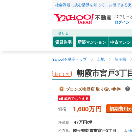
社会課題に挑む活動を知って、共感できる支
IDでもっ
ログイン
借りる
賃貸住宅
新築マンション
中古マンシ
Yahoo!不動産トップ
土地
埼玉県
朝霞市宮戸3丁
おすすめ
ブロンズ推奨店 取り扱い物件
成約でもらえる
1,680万円
初期費用
価格
47万円/坪
坪単価
所在地
埼玉県朝霞市宮戸3丁目
地