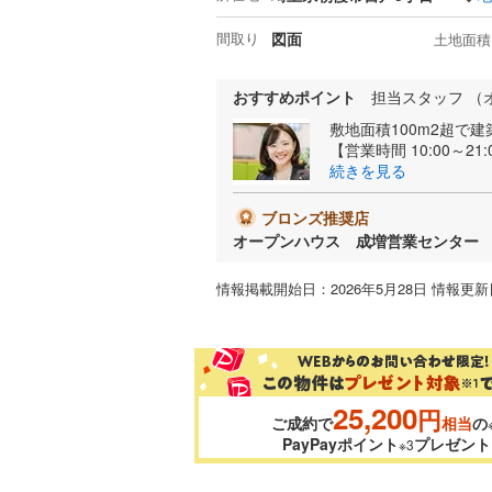
間取り
図面
土地面積
おすすめポイント
担当スタッフ （
敷地面積100m2超で
【営業時間 10:00～21
続きを見る
ブロンズ推奨店
オープンハウス 成増営業センター
情報掲載開始日：2026年5月28日 情報更新日
25,200
円
ご成約で
相当
の
PayPayポイント
プレゼント
※3