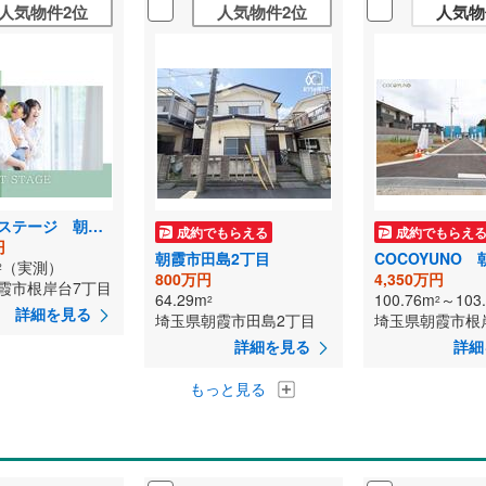
人気物件2位
人気物件2位
人気物
トラストステージ 朝霞市根岸台7丁目44期 限定1区画
成約でもらえる
成約でもらえ
円
朝霞市田島2丁目
（実測）
2
800万円
4,350万円
霞市根岸台7丁目
64.29m
100.76m
～103
2
2
詳細を見る
埼玉県朝霞市田島2丁目
埼玉県朝霞市根
詳細を見る
詳細
もっと見る