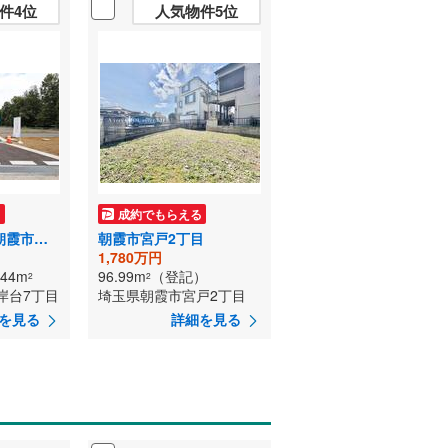
件4位
人気物件5位
る
成約でもらえる
COCOYUNO 朝霞市根岸台7丁目
朝霞市宮戸2丁目
1,780万円
.44m
96.99m
（登記）
2
2
岸台7丁目
埼玉県朝霞市宮戸2丁目
を見る
詳細を見る