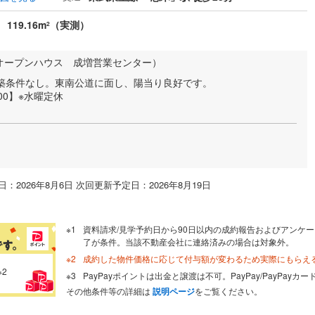
119.16m
（実測）
2
オープンハウス 成増営業センター）
建築条件なし。東南公道に面し、陽当り良好です。
:00】※水曜定休
：2026年8月6日 次回更新予定日：2026年8月19日
資料請求/見学予約日から90日以内の成約報告およびアンケー
了が条件。当該不動産会社に連絡済みの場合は対象外。
成約した物件価格に応じて付与額が変わるため実際にもらえ
※2
PayPayポイントは出金と譲渡は不可。PayPay/PayPay
その他条件等の詳細は
説明ページ
をご覧ください。