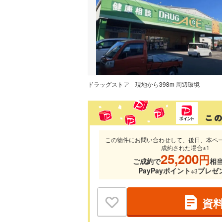
ドラッグストア
現地から398m 周辺環境
この物件にお問い合わせして、後日、本ペ
成約された場合※1
25,200
円
ご成約で
相
PayPayポイント
プレゼ
※3
資