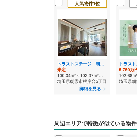
人気物件1位
トラストステージ 朝霞市根岸台5丁目43期 全6区画
未定
5,750万
100.04m
～102.37m
（実測）
102.68m
2
2
埼玉県朝霞市根岸台5丁目
埼玉県朝
詳細を見る
周辺エリアで特徴が似ている物件