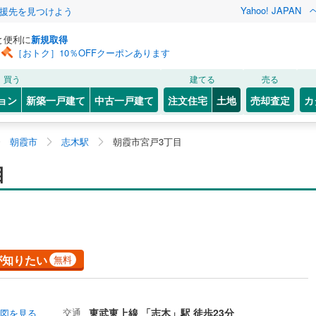
Yahoo! JAPAN
援先を見つけよう
と便利に
新規取得
［おトク］10％OFFクーポンあります
買う
建てる
売る
ョン
新築一戸建て
中古一戸建て
注文住宅
土地
売却査定
カ
朝霞市
志木駅
朝霞市宮戸3丁目
目
が知りたい
無料
交通
東武東上線 「志木」駅 徒歩23分
図を見る