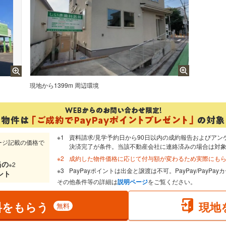
現地から1399m 周辺環境
資料請求/見学予約日から90日以内の成約報告およびアン
ージ記載の価格で
決済完了が条件。当該不動産会社に連絡済みの場合は対
成約した物件価格に応じて付与額が変わるため実際にも
当
の
※2
PayPayポイントは出金と譲渡は不可。PayPay/PayP
ント
その他条件等の詳細は
説明ページ
をご覧ください。
料をもらう
現地
無料