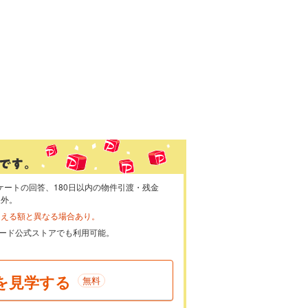
ケートの回答、180日以内の物件引渡・残金
象外。
らえる額と異なる場合あり。
ayカード公式ストアでも利用可能。
を見学する
無料