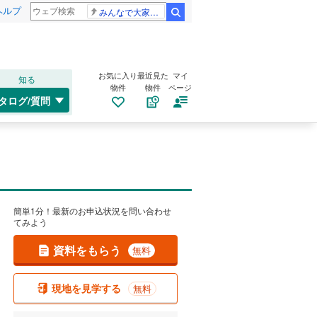
ヘルプ
みんなで大家さん 2881億円
検索
お気に入り
最近見た
マイ
知る
物件
物件
ページ
タログ/質問
簡単1分！最新のお申込状況を問い合わせ
てみよう
資料をもらう
無料
現地を見学する
無料